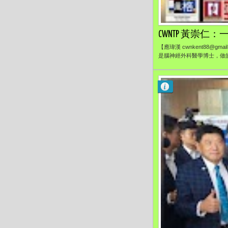
CWNTP 黃崇
【應瑋漢 cwnkent88@
是腦神經外科醫學博士，做的