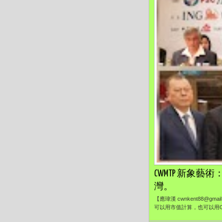
CWMTP 新
灣。
【應瑋漢 cwnkent88
可以用市值計算，也可以用G