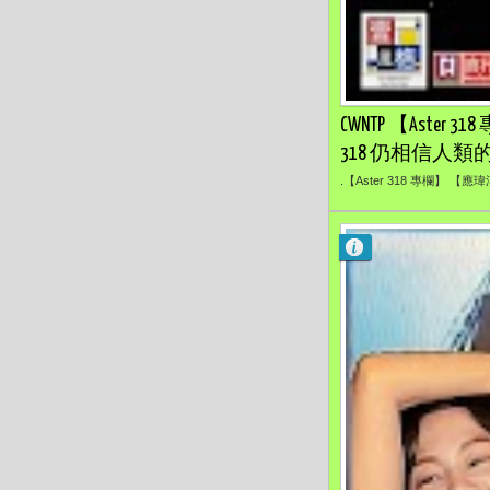
CWNTP 【Ast
318 仍相信人
.【Aster 318 專欄】 【應