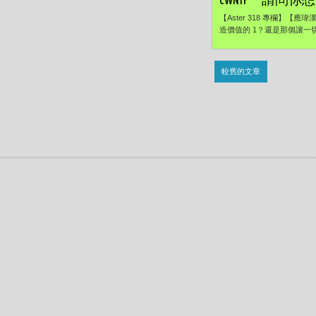
CWNTP「請問你
【Aster 318 專欄】【
造價值的 1？還是那個讓一切
較舊的文章