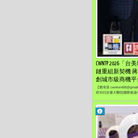
CWNTP 20
鏈重組新契機 
創城市級商機平
【應瑋漢 cwnkent88@
府30日於臺大醫院國際會議中