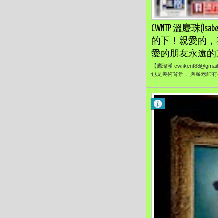
CWNTP 溫慶珠(
的下！親愛的，
愛的朋友永遠的
【應瑋漢 cwnkent88@
也是美術背景， 與黎老師有