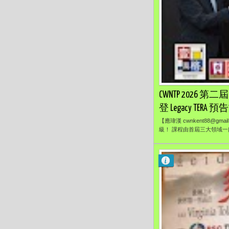
​CWNTP 2026
登 Legacy T
【應瑋漢 cwnkent88@
級！ 課程由首屆三大領域一