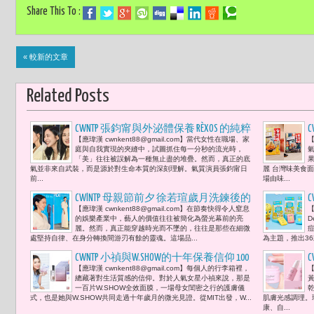
Share This To :
« 較新的文章
Related Posts
CWNTP 張鈞甯與外泌體保養 RÈXOS 的純粹
【應瑋漢 cwnkent88@gmail.com】當代女性在職場、家
【
對話：自律，是給予肌膚最高級的自由
庭與自我實現的夾縫中，試圖抓住每一分秒的流光時，
--「在繁複的世界裡，尋求活成一道清
「美」往往被誤解為一種無止盡的堆疊。然而，真正的底
氣並非來自武裝，而是源於對生命本質的深刻理解。氣質演員張鈞甯日
麗 台灣味美食
流。」
前...
場由味...
CWlNTP 母親節前夕 徐若瑄歲月洗鍊後的
C
【應瑋漢 cwnkent88@gmail.com】​在節奏快得令人窒息
【
優雅自律 90 秒的JUBI Plasma「母親咪太
的娛樂產業中，藝人的價值往往被簡化為螢光幕前的亮
D
（Me Time）」時光裡 預見2026 影歌雙棲
麗。然而，真正能穿越時光而不墜的，往往是那些在細微
痘
處堅持自律、在身分轉換間游刃有餘的靈魂。這場品...
為主題，推出36
的新境界
CWNTP 小禎與W.SHOW的十年保養信仰 100
【應瑋漢 cwnkent88@gmail.com】每個人的行李箱裡，
【
片面膜隨行 南法曬後也要發光
總藏著對生活質感的信仰。對於人氣女星小禎來說，那是
一百片W.SHOW全效面膜，一場母女閨密之行的護膚儀
式，也是她與W.SHOW共同走過十年歲月的微光見證。從MIT出發，W...
肌膚光感調理。
康、自...