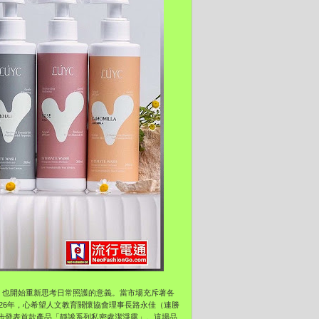
，也開始重新思考日常照護的意義。當市場充斥著各
26年，心希望人文教育關懷協會理事長路永佳（連勝
ces），並同步發表首款產品「靜謐系列私密處潔淨露」。這場品