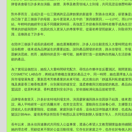
牌發表會吸引許多來自演藝、媒體、美學及教育領域人士到場，共同見證這個歷時兩
.
對外界而言，這或許是一位三寶媽跨足品牌創業的新篇章；對路永佳來說，卻更像是
自己除了是三個孩子的母親，如今更迎來人生中的「第四個寶貝」──LUYC。而LU
結。年輕時的她經常往返不同國家與時區，高強度工作節奏與長期時差幾乎成為生活
帶來的舒緩與陪伴，也因此投入更深入的專業學習。從最初希望照顧家人，到取得芳
識，這條路走了許多年。
.
在陪伴三個孩子成長的過程裡，她也逐漸觀察到，許多人往往願意投入大量時間追求
這份觀察，後來成為品牌誕生的重要起點。談到產品開發的初衷，路永佳發現，市場
題解決思維。然而，她期待的是另一種可能。她希望打造一款能夠自然融入生活節奏
顧的產品。
.
為了實現這個想法，她投入大量時間研究配方、尋找合作夥伴並反覆測試。期間更親赴
COSMETIC LAB合作，將精油芳療概念落實於產品之中。同一時間，她也選擇進
與市場發展角度，重新思考芳療產業的未來可能。此次推出的「靜謐系列私密處潔淨
瑰及廣藿香三種香氛選擇，分別展現舒緩安定、溫柔療癒與沉穩放鬆的氣息。產品由義大利L
盟認證，從原料來源、香料濃度到安全評估，皆依循歐洲化妝品規範管理。
.
品牌發表會當天，許多好友特地到場支持。演員廖家儀與路永佳因孩子結識，後來透
誼。兩人平時經常一起打高爾夫球，也常交流育兒、運動與生活保養心得。主播暨主
證彼此人生的重要階段。從婚姻、家庭到孩子成長，這份友誼伴隨歲月累積，也成為
髮設計師Akin、凝境美學診所院長于曉恩以及渃學院創辦人張瓊方等人，共同見證
.
長年以來，路永佳與連勝武共同投入公益事業，透過心希望人文教育關懷協會持續關
她的理念裡，照顧從來不限於公益活動現場。它存在於家庭之中，也存在於每個人的日