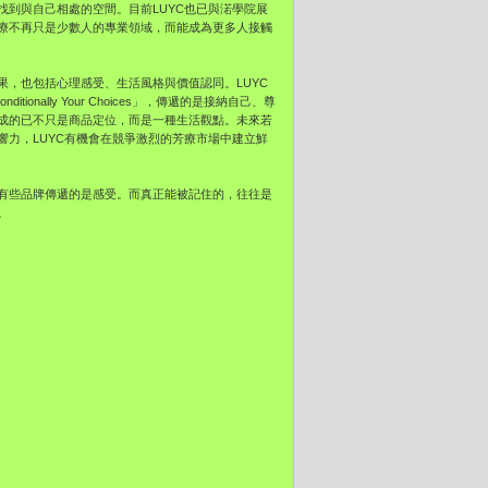
到與自己相處的空間。目前LUYC也已與渃學院⁠展
療不再只是少數人的專業領域，而能成為更多人接觸
，也包括心理感受、生活風格與價值認同。LUYC
nally Your Choices」，傳遞的是接納自己、尊
成的已不只是商品定位，而是一種生活觀點。未來若
力，LUYC有機會在競爭激烈的芳療市場中建立鮮
有些品牌傳遞的是感受。而真正能被記住的，往往是
。