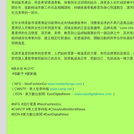
單純販售產品，而是希望透過香氣、保養與生活習慣的結合，讓更多人在忙碌節奏中找
開合作，規劃精油芳療工作坊及相關課程，持續推廣香氣教育與身心照護觀念，讓芳
生活美學的一部分。
.
近年全球美妝市場逐漸從功能導向走向情緒價值導向，消費者追求的不再只是產品效果
選擇切入芳療與女性日常照護市場，背後反映的正是這股趨勢。品牌名稱「Love Unconditio
重選擇的生活態度。當芳療、美學、教育與公益經驗匯聚於同一個品牌之中，其所形
能持續深化專業內容、建立穩定社群連結，並透過課程、體驗活動與跨界合作拓展影響
明辨識度。
.
在講求速度與效率的世界裡，人們始終需要一種溫柔的力量。有些品牌賣的是產品，
那些讓人重新學會照顧自己的存在。當香氣成為日常，照顧自己，也就成為一種力量
.
#路永佳 #LUYC
#張齡予 #廖家儀
.
( NFG - NeoFashionGo
www.neofashiongo.com
)
( CWNTP - 華人世界時報
www.cwntp.net
)
( EDN - 東方數位新聞- EastDigitalNews -
www.eastdigitalnews.com
)
..
#NFG #流行電通 #NeoFashionGo
#CWNTP #華人世界時報 #ChinaAndtheWorldNews
#EDN #東方數位新聞 #EastDigitalNews
.