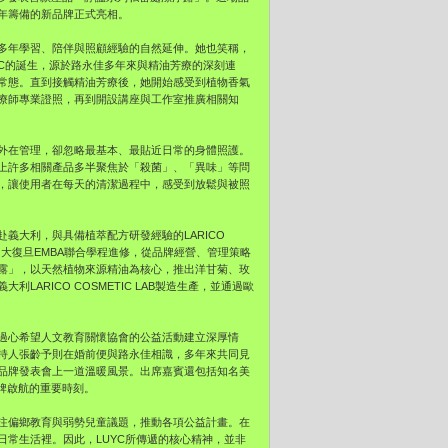
年籌備的新品牌正式亮相。
多年學習、陪伴與照顧經驗的自然延伸。她也笑稱，
YC的誕生，源於路永佳多年來與精油芳療的深刻連
常態。直到接觸精油芳療後，她開始感受到植物香氣
療師專業證照，再到開設講座與工作室推廣相關知
外在管理，卻忽略最基本、最貼近日常的身體照護。
上許多相關產品多半聚焦於「殺菌」、「異味」等問
，讓使用者在每天的清潔過程中，感受到放鬆與被照
義大利，與具備植萃配方研發經驗的LARICO
入台大復旦EMBA聯合學程進修，從品牌經營、管理策略
露」，以天然植物來源精油為核心，推出洋甘菊、玫
ARICO COSMETIC LAB製造生產，並通過歐
過心希望人文教育關懷協會的公益活動建立深厚情
持人張齡予則在婚前便與路永佳相識，多年來共同見
品牌發表會上一道溫暖風景。出席嘉賓還包括知名美
品牌啟航的重要時刻。
注偏鄉教育與弱勢兒童議題，推動各項公益計畫。在
常生活裡。因此，LUYC所傳遞的核心精神，並非