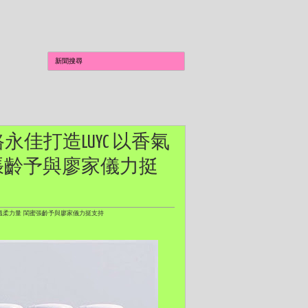
永佳打造LUYC 以香氣
張齡予與廖家儀力挺
溫柔力量 閨蜜張齡予與廖家儀力挺支持