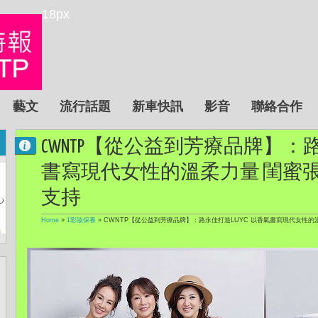
18px
藝文
流行話題
新車快訊
影音
聯絡合作
CWNTP【從公益到芳療品牌】：路
書寫現代女性的溫柔力量 閨蜜
支持
Home
»
1彩妝保養
»
CWNTP【從公益到芳療品牌】：路永佳打造LUYC 以香氣書寫現代女性的