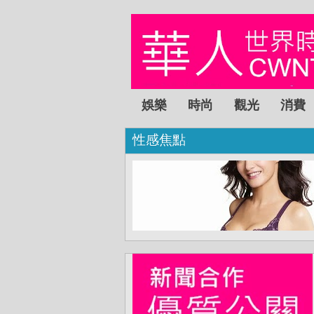
娛樂
時尚
觀光
消費
性感焦點