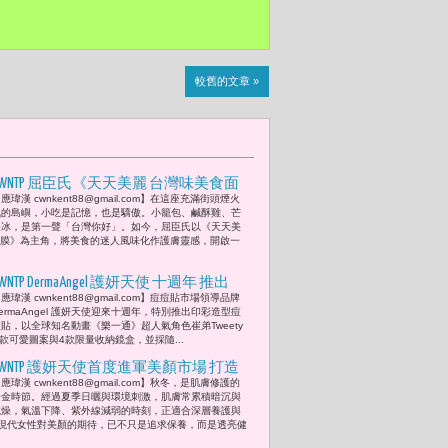
較舊的文章 »
CWNTP 屈臣氏《天天美麗 台灣味美食面
應瑋漢 cwnkent88@gmail.com】在這座充滿街頭煙火
膜》掀起話題新食尚 滷肉飯、鹹酥雞、
氣的島嶼，小吃是記憶，也是驕傲。小籠包、鹹酥雞、芒
芒果冰、珍珠奶茶躍上臉龐 開啟台灣味
果冰，是第一聲「台灣你好」。如今，屈臣氏以《天天美
面膜》為主角，將美食的迷人風味化作護膚靈感，開啟一
的保養革命
WNTP DermaAngel 護妍天使 十週年 推出
應瑋漢 cwnkent88@gmail.com】痘痘貼市場領導品牌
Tweety限量造型痘痘貼 引爆Z世代收藏熱
ermaAngel 護妍天使迎來十週年，特別推出印彩造型痘
潮
貼，以全球知名動畫《樂一通》超人氣角色崔弟Tweety
款可愛圖案與4款限量收納鏡盒，並採隨...
CWNTP 護妍天使首度進軍美顏市場 打造
應瑋漢 cwnkent88@gmail.com】秋冬，是肌膚修護的
透亮紅潤新肌感
黃金時節。經過夏季日曬與環境刺激，肌膚常累積暗沉與
乾燥，氣溫下降、紫外線減弱的時刻，正適合深層養護與
現代女性對美顏的期待，已不只是追求保養，而是透亮健