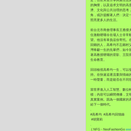
定，但若失去分享與責任意
的胸懷，以及追求文明的高
濟、文化與公共治理的思考
角，或許提醒著人們：決定
照亮更多人的生活。
前台北市商會理事長王應傑
住激動哽咽令在場人士非常
望。他沒有辜負這份寄托。
回鄉的人，高希均不忘鄉村
灣奉獻一生的先輩們，如今
著高教授哽咽的背影、王院
生命教育。
回頭檢視高希均一生，可以
持。在快速追逐流量與情緒
一時聲量，而是能否在不同
當世界進入人工智慧、數位
積；內容可以瞬間傳播，文
真實案例。因為一個國家的
給下一個時代。
.
#高希均 #高希均回憶錄
#胡寶莉
.
( NFG - NeoFashionGo
www