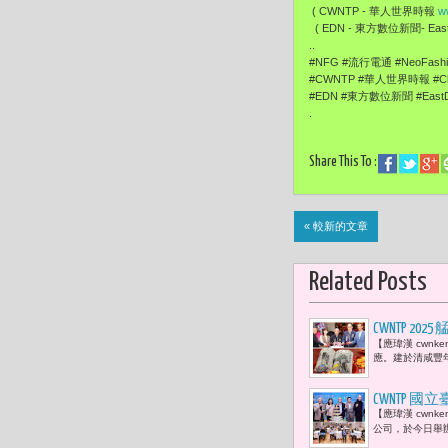
( CWNTP - 華人世界時報
w
( EDN - 東方數位新聞- EastD
..
#NFG #流行電通 #NeoFas
#CWNTP #華人世界時報 #Ch
#EDN #東方數位新聞 #EastD
.
Share This To :
« 較新的文章
Related Posts
CWNTP 2
【應瑋漢 cwn
島神很大》
應。建於清咸豐年
CWNTP
【應瑋漢 cwn
來，覺得快
公司，於今日舉辦
是在於透過