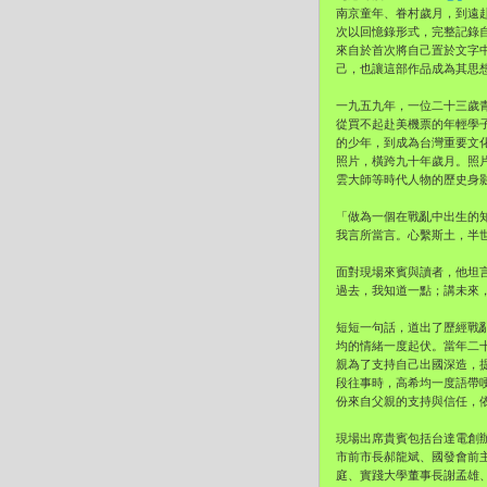
南京童年、眷村歲月，到遠
次以回憶錄形式，完整記錄
來自於首次將自己置於文字
己，也讓這部作品成為其思
一九五九年，一位二十三歲
從買不起赴美機票的年輕學
的少年，到成為台灣重要文
照片，橫跨九十年歲月。照
雲大師等時代人物的歷史身
「做為一個在戰亂中出生的
我言所當言。心繫斯土，半
面對現場來賓與讀者，他坦
過去，我知道一點；講未來
短短一句話，道出了歷經戰
均的情緒一度起伏。當年二
親為了支持自己出國深造，
段往事時，高希均一度語帶
份來自父親的支持與信任，
現場出席貴賓包括台達電創
市前市長郝龍斌、國發會前
庭、實踐大學董事長謝孟雄