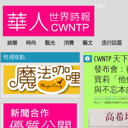
18px
娛樂
時尚
觀光
消費
藝文
流行話題
性感焦點
CWNTP
發布會：
寶莉「他
與不忘本
Home
»
2展覽出版
»
CWN
們上了一堂關於承擔與不忘本