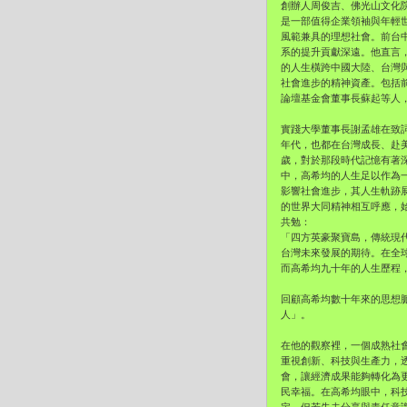
創辦人周俊吉、佛光山文化
是一部值得企業領袖與年輕
風範兼具的理想社會。前台
系的提升貢獻深遠。他直言
的人生橫跨中國大陸、台灣
社會進步的精神資產。包括
論壇基金會董事長蘇起等人
實踐大學董事長謝孟雄在致
年代，也都在台灣成長、赴
歲，對於那段時代記憶有著
中，高希均的人生足以作為
影響社會進步，其人生軌跡
的世界大同精神相互呼應，
共勉：
「四方英豪聚寶島，傳統現
台灣未來發展的期待。在全
而高希均九十年的人生歷程
回顧高希均數十年來的思想
人」。
在他的觀察裡，一個成熟社
重視創新、科技與生產力，
會，讓經濟成果能夠轉化為
民幸福。在高希均眼中，科