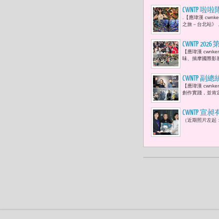
CWNTP
.【應瑋漢 cw
』，才能激
之旅－台北站》
CWNTP 
【應瑋漢 cwn
戴立忍、劉
味、揣摩國際影
CWNTP 副總
【應瑋漢 cwnk
穎）、Yen
創作實踐，並肯
CWNTP
（近期照片左起：