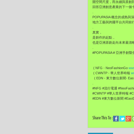
開空間尺度，而永續與原創
回答亞洲創意產業的下一個
.
POPUPASIA 概念的
地方工藝與跨國平台共同前
.
真實，
是創作的起點，
也是亞洲原創走向未來最清
.
#POPUPASIA # 亞洲手創
( NFG - NeoFashionGo
www
( CWNTP - 華人世界時報
w
( EDN - 東方數位新聞- EastD
.
#NFG #流行電通 #NeoFas
#CWNTP #華人世界時報 #Ch
#EDN #東方數位新聞 #EastD
Share This To :