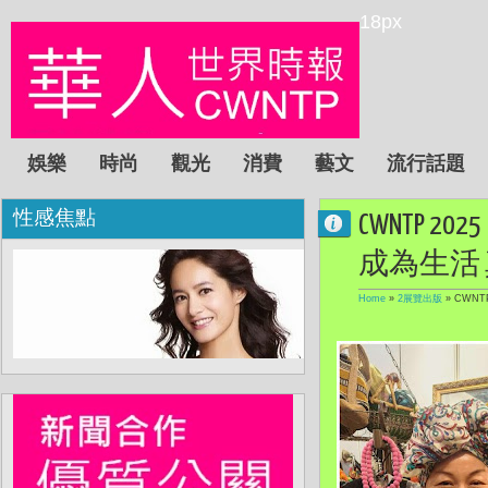
18px
娛樂
時尚
觀光
消費
藝文
流行話題
性感焦點
CWNTP 
成為生活
Home
»
2展覽出版
»
CWNT