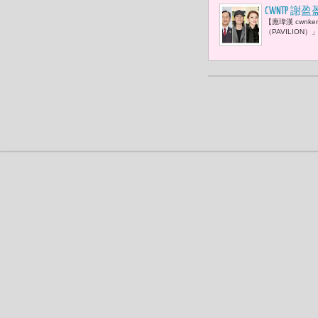
CWNTP 
【應瑋漢 cwn
方。」王應
（PAVILIO
Summer