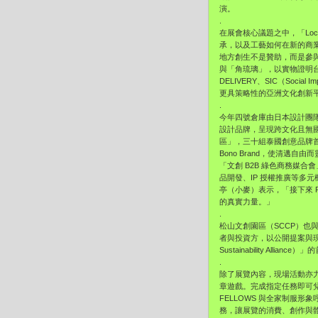
演。
.
在展會核心議題之中，「Loca
承，以及工藝如何在新的商業
地方創生不是贊助，而是參
與「角琉璃」，以實物證明台灣
DELIVERY、SIC（Soc
更具策略性的亞洲文化創新
.
今年四號倉庫由日本設計團隊
設計品牌，呈現跨文化且無國界
區」，三十組泰國創意品牌首度
Bono Brand，使清邁自由
「文創 B2B 綠色商務媒
品開發、IP 授權推廣等多
亭（小麥）表示，「接下來 P
的真實力量。」
.
松山文創園區（SCCP）也與 
者與投資方，以公開提案與現場
Sustainability A
.
除了展覽內容，現場活動亦
章遊戲。完成指定任務即可兌
FELLOWS 與全家制服形象
務，讓展覽的消費、創作與體