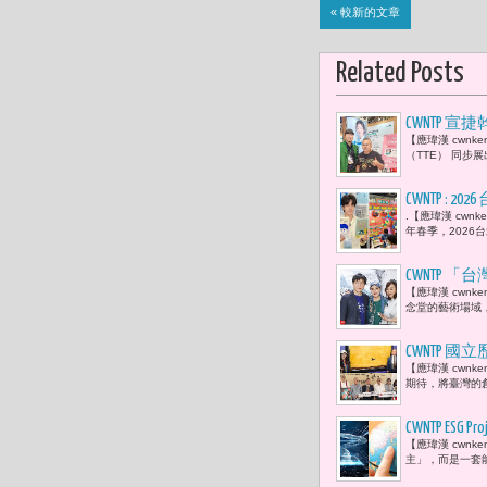
« 較新的文章
Related Posts
CWNTP 宣捷
【應瑋漢 cwnk
入「健康美
（TTE） 同步
CWNTP :
.【應瑋漢 cw
日、韓、泰與港
年春季，2026台
等人氣角色
CWNTP
【應瑋漢 cwn
黃文德、唐
念堂的藝術場域
采恭賀
CWNTP
【應瑋漢 cwn
幅常玉真跡
期待，將臺灣的
CWNTP ESG 
【應瑋漢 cwn
(semic
主」，而是一套
為全球ES