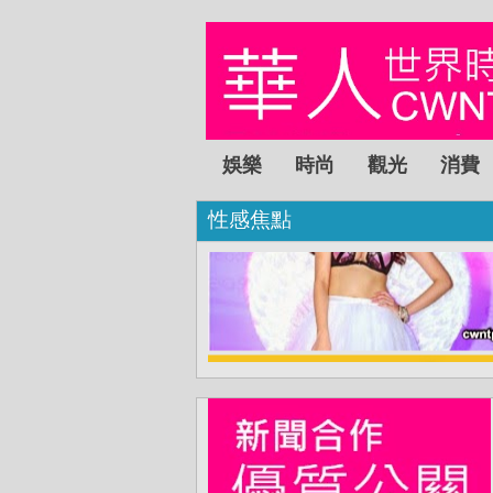
娛樂
時尚
觀光
消費
性感焦點