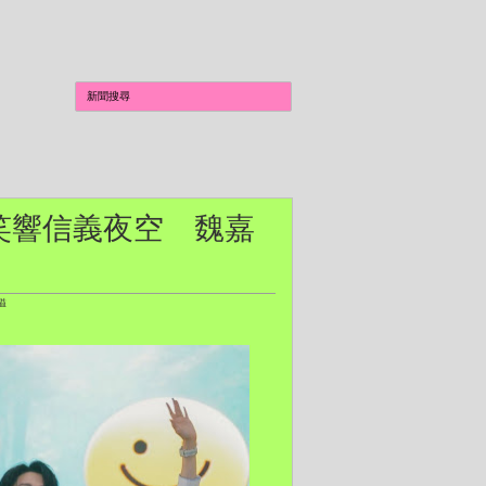
陣笑響信義夜空 魏嘉
溢