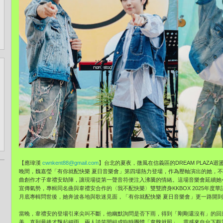
【應瑋漢
cwnkent88@gmail.com
】台北的夏夜，微風在信義區的DREAM PLAZA
晚間，魏嘉瑩「有你就配快樂 夏日音樂會」第四場熱力登場，作為壓軸演出的她，
曲創作才子韋禮安助陣，讓現場從第一聲音符便注入沸騰的情緒。這場音樂會延續她
宣傳氣勢，專輯同名曲與韋禮安合作的〈我不配快樂〉雙雙躋身KKBOX 2025年度
月底專輯問世後，她奔波各地與歌迷見面，「有你就配快樂 夏日音樂會」更一路開
當晚，韋禮安的登場引來尖叫不斷，他幽默詢問是否下雨，得到「剛剛還沒有」的回
美，直到最後才飄起細雨。兩人談笑間組成臨時團體「韋魏就照」，靈感來自台下觀