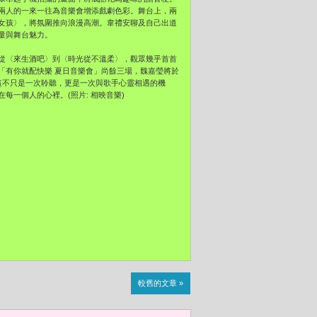
兩人的一來一往為音樂會增添戲劇色彩。舞台上，兩
女孩〉，將氛圍推向浪漫高潮。韋禮安聊及自己出道
量與舞台魅力。
從〈來生酒吧〉到〈時光從不溫柔〉，觀眾幾乎首首
「有你就配快樂 夏日音樂會」尚餘三場，魏嘉瑩將於
這不只是一次聆聽，更是一次與歌手心靈相遇的機
一個人的心裡。(照片: 相映音樂)
較舊的文章 »