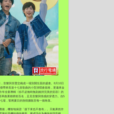
迴盪，音樂與笑聲交織成一場別開生面的盛會。8月10日
不僅帶來長達十七首歌曲的小型演唱會規格，更邀來金
今年全新專輯《你不必無時無刻維持完美的笑容》的
華語單曲累積榜前百名，足見音樂與情感的穿透力。自5
到七場，誓將夏日的熱情擴散至每一個角落。
應後，機智地保證「接下來也不會有」。天氣果然作
眾舉起手機拍攝的畫面，將成語化為趣味的諧音梗。