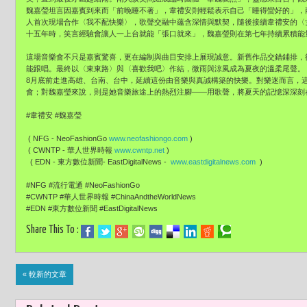
魏嘉瑩坦言因嘉賓到來而「前晚睡不著」，韋禮安則輕鬆表示自己「睡得蠻好的」，
人首次現場合作〈我不配快樂〉，歌聲交融中蘊含深情與默契，隨後接續韋禮安的〈
十五年時，笑言經驗會讓人一上台就能「張口就來」，魏嘉瑩則在第七年持續累積能
這場音樂會不只是嘉賓驚喜，更在編制與曲目安排上展現誠意。新舊作品交錯鋪排，
能跟唱。最終以〈東東路〉與〈喜歡我吧〉作結，微雨與涼風成為夏夜的溫柔尾聲。
8月底前走進高雄、台南、台中，延續這份由音樂與真誠構築的快樂。對樂迷而言，
會；對魏嘉瑩來說，則是她音樂旅途上的熱烈注腳——用歌聲，將夏天的記憶深深刻在每
#韋禮安 #魏嘉瑩
( NFG - NeoFashionGo
www.neofashiongo.com
)
( CWNTP - 華人世界時報
www.cwntp.net
)
( EDN - 東方數位新聞- EastDigitalNews -
www.eastdigitalnews.com
)
#NFG #流行電通 #NeoFashionGo
#CWNTP #華人世界時報 #ChinaAndtheWorldNews
#EDN #東方數位新聞 #EastDigitalNews
Share This To :
« 較新的文章