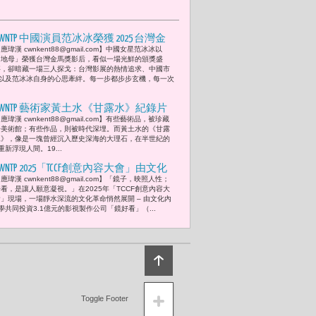
CWNTP 中國演員范冰冰榮獲 2025 台灣金
應瑋漢 cwnkent88@gmail.com】中國女星范冰冰以
馬獎影后 影后與兩岸電影圈宛如「色
「地母」榮獲台灣金馬獎影后，看似一場光鮮的頒獎盛
戒」版的三人探戈 -- 步步玄機 步步驚險
事，卻暗藏一場三人探戈：台灣影展的熱情追求、中國市
以及范冰冰自身的心思牽絆。每一步都步步玄機，每一次
CWNTP 藝術家黃土水《甘露水》紀錄片
應瑋漢 cwnkent88@gmail.com】有些藝術品，被珍藏
發表 一鑿一刻之間 臺灣終於聽見自己
於美術館；有些作品，則被時代深埋。而黃土水的《甘露
的靈魂 胡寶莉深受感動「出生在台灣，
水》，像是一塊曾經沉入歷史深海的大理石，在半世紀的
新浮現人間。19...
便應該為台灣做點事。」
CWNTP 2025「TCCF創意內容大會」由文化
應瑋漢 cwnkent88@gmail.com】「鏡子，映照人性；
內容策進院與鏡文學共同投資3.1億「鏡
看，是讓人願意凝視。」在2025年「TCCF創意內容大
好看」正式宣告成立 董成瑜領軍陳昱俐
會」現場，一場靜水深流的文化革命悄然展開 – 由文化內
共同投資3.1億元的影視製作公司「鏡好看」（...
與嘉世強即將以《她殺之罪》、《有緣
再掛號》 、《鑽石與麵包》、《黑道牧
師》、《跳房子》、《獻給殺人魔的居
家清潔指南》、《蕉葉與樹的約定》等
劇打造台灣影視的下一個黃金十年
Toggle Footer