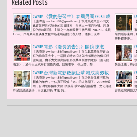
Related Posts
CWNTP 《愛的戀習生》泰國男團 PROXIE 成
【應瑋漢 cwnkent88@gmail.com】本片集結來自不同文
【
員 Gorn、許紫柔、于常祐、ANITA、
化背景與世代語彙的演員陣容，形構出一場跨地域、跨身
(BabyMint 成員) 粼粼、ROBERT 為電影揭開
份的情感對話。主演之一為泰國新生代男團 PROXIE 成員
Gorn。作為東南亞偶像文化中迅速崛起的代表人物，他的出現本...
場的隱形束縛，
序幕「真正困難的從來不是『愛上
轉身都步步...
誰』，而是『如何在不傷害他人』。」
CWNTP 電影《漫長的告別》開鏡 陳淑
【應瑋漢 cwnkent88@gmail.com】在台北萬華艋舺青山
【
芳、王耀慶、李康生、尹馨 共同重拾家
宮的裊裊香火中，一場關於時光消逝與情感留存的儀式靜
的重量
謐展開。由禾力文創與陽明影視共同製作的電影《漫長的
告別》，於今日正式舉行開鏡典禮。監製姜寧、張正芬、鄭...
失語之後，終於重
CWNTP 台灣新電影啟蒙巨擘 賴成英 95 載
【應瑋漢 cwnkent88@gmail.com】在這個影像被演算法
【
謙卑謝幕 李遠：「賴成英是許多電影大
馴化的年代，一位真正理解「光」的人離開了。2026年穀
好
師的導師。」兒媳于長君：「他待人如
雨，台灣電影攝影大師 賴成英 以95歲高齡辭世。文化部隨
即呈請總統褒揚，而文化部長 李遠 的...
容策進院與鏡文學
春風的真誠，做人非常成功，所以晚年
如此幸福。」