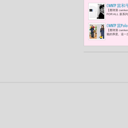
CWNTP 當
【應瑋漢 cwnk
組織 包括聯合
FOR ALL 新
Internationa
CWNTP 當P
【應瑋漢 cwn
籤的厚度。這一次，Po