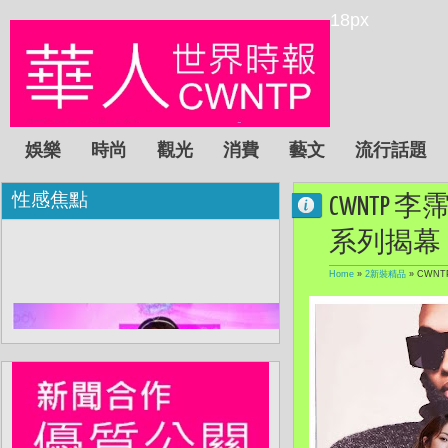
18px
娛樂
時尚
觀光
消費
藝文
流行話題
性感焦點
CWNTP 李
系列揭幕
Home
»
2新裝精品
»
CWNT