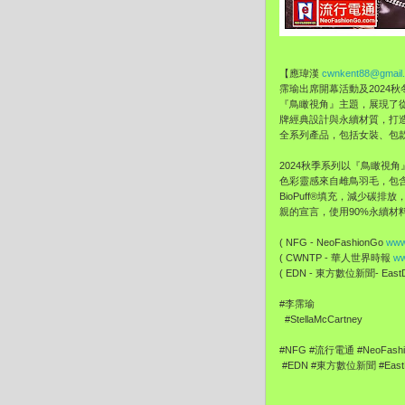
【應瑋漢
cwnkent88@gmail
霈瑜出席開幕活動及2024秋
『鳥瞰視角』主題，展現了從不同
牌經典設計與永續材質，打
全系列產品，包括女裝、包
2024秋季系列以『鳥瞰視
色彩靈感來自雌鳥羽毛，包含
BioPuff®填充，減少碳
親的宣言，使用90%永續
( NFG - NeoFashionGo
www
( CWNTP - 華人世界時報
ww
( EDN - 東方數位新聞- EastDi
#李霈瑜
#StellaMcCartney
#NFG #流行電通 #NeoFash
#EDN #東方數位新聞 #EastDi