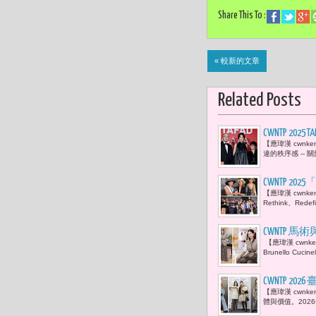
Share This To :
« 較新的文章
Related Posts
CWNTP 2
【應瑋漢 cwnk
界與跨界有
違的秩序感 --
量，朝國際
CWNTP
【應瑋漢 cwnke
我再次體悟
Rethink、R
CWNTP 馬術
【應瑋漢 cwnk
Brunello C
CWNTP 2
【應瑋漢 cwn
新聞主播群
體與價值。202
記。」