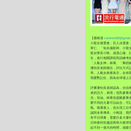
【應暐漢
cwnkent88@gmail
小龍女徵選會」百人決選會
韋仁、「知名攝影師、
小龍
龍女隊長小映、成員心璇、
生，
進行相關課程與訓練考
「人氣女神」林襄、「
舞蹈
潘怡良老師擔任，評比方式
準。人氣女林襄表示，
在有
我驚艷記住，
因為在球場上
評審潘怡良老師認為，自信
者的活力，表情；也對參賽
光，加油。林襄也提醒參賽
麼不同的元素可以結合，可
氛。
徵選會上，也出現三位年
誠與未來傳承。小映說，
我
有平日球賽，
需要許多大量
日時會特別邀請再和大家球
起不到一個月的時間，
就吸