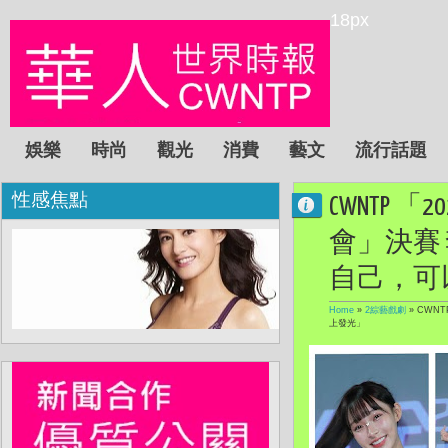
18px
娛樂
時尚
觀光
消費
藝文
流行話題
性感焦點
CWNTP 「
會」決賽
自己，可
Home
»
2綜藝戲劇
»
CWNT
上發光」