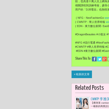
段，也高達十萬人次上網為
相關課程與訓練考核，
參與
用戶的「DJB電信」
也熱情
( NFG - NeoFashionGo
www
( CWNTP - 華人世界時報
ww
( EDN - 東方數位新聞- EastDi
#DragonBeauties #小龍女
#NFG #流行電通 #NeoFash
#CWNTP #華人世界時報 #Chi
#EDN #東方數位新聞 #EastDi
Share This To :
« 較新的文章
Related Posts
CWNTP
【應瑋漢 cwn
數，而是透
一種新的商業語