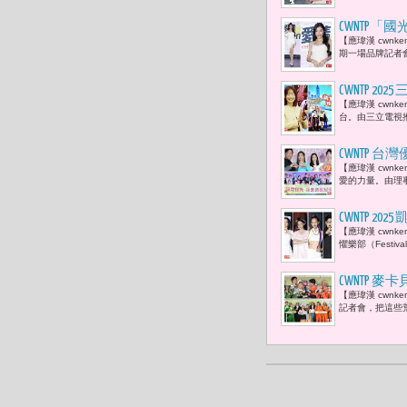
CWNTP
【應瑋漢 cwn
期一場品牌記者
CWNTP
【應瑋漢 cwn
意與美食Y
台。由三立電視
CWNTP 
【應瑋漢 cwn
林曉培、黃
愛的力量。由理
向娃、謝祖
CWNTP 2
【應瑋漢 cwnk
婆」、雷嘉汭
懼樂部（Festival
員）等藝人齊
CWNTP
【應瑋漢 cwn
「三代同堂
記者會，把這些荒