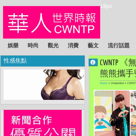
18px
娛樂
時尚
觀光
消費
藝文
流行話題
性感焦點
CWNTP
熊熊攜手
Home
» Unlabelled »
CWN