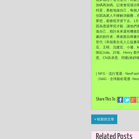
加碼再加碼。記者會現場古
特質，勇敢地做自己，每個
但因為家人不瞭解演藝圈，
夢想，都會咬牙撐下去。1
因為透過學習才藝，讓他們
進自己，期許未來還有機會
畫的創作者，將會親自將畫作
世代《幸福童在名人公益畫
瓜、王晴、沈建宏、小優、林
咪妃Julia、許瑜、Hen
恩、CN吳承恩、阿樂(林妤臻
( NFG - 流行電通 - NeoFash
（NAG - 全球藝術電通 -NeoA
Share This To :
« 較新的文章
Related Posts