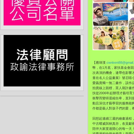
【應瑋漢
cwnkent88@gmail
幣，在1月底，家扶基金會因
次表演的機會，連帶也影響才
童在名人公益畫展》號召嘻
愛義賣獨一無二畫作，該作品也將
拍賣線上競標，眾人期許畫
扶從2006年起辦理才藝培
衝擊而變得退縮自卑，直到
動且深信才藝學習的服務能
作都是藝人對孩子們的愛，
回想起連續三週的繪畫過程
中古曜威與林真亦，各貢獻
陪伴大家度過開心的每一天
追夢過程中發光發亮！而愛