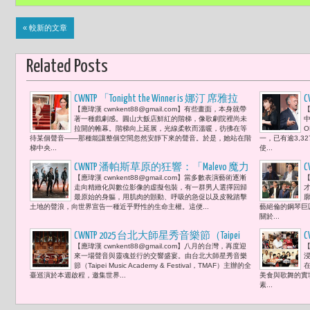
« 較新的文章
Related Posts
CWNTP 「Tonight the Winner is 娜汀 席雅拉
【應瑋漢 cwnkent88@gmail.com】有些畫面，本身就帶
【
（Nadine Sierra）」她的親切高貴已獲得
著一種戲劇感。圓山大飯店鮮紅的階梯，像歌劇院裡尚未
我們心中的第一名 Welcome to Taiwan 新象
拉開的帷幕。階梯向上延展，光線柔軟而溫暖，彷彿在等
待某個聲音——那種能讓整個空間忽然安靜下來的聲音。於是，她站在階
一，已有逾3,3
藝術圓山大飯店歡迎晚宴側記
梯中央...
使...
CWNTP 潘帕斯草原的狂響：「Malevo 魔力
C
【應瑋漢 cwnkent88@gmail.com】​當多數表演藝術逐漸
【
瘋」用腳步震碎平庸的當代美學
走向精緻化與數位影像的虛擬包裝，有一群男人選擇回歸
（
最原始的身軀，用肌肉的顫動、呼吸的急促以及皮靴踏擊
土地的聲浪，向世界宣告一種近乎野性的生命主權。這便...
藝絕倫的鋼琴巨
關於...
CWNTP 2025 台北大師星秀音樂節（Taipei
【應瑋漢 cwnkent88@gmail.com】八月的台灣，再度迎
【
Music Academy & Festival，TMAF）法比奧‧路
來一場聲音與靈魂並行的交響盛宴。由台北大師星秀音樂
易西（Fabio Luisi）親自領軍 臺灣與世界
節（Taipei Music Academy & Festival，TMAF）主辦的全
臺巡演於本週啟程，邀集世界...
美食與歌舞的實
交會的文化回響
素...