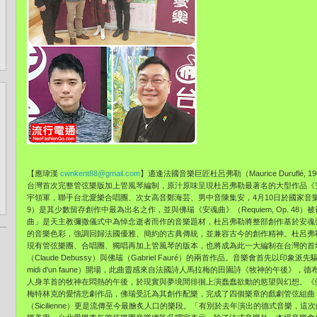
【應瑋漢
cwnkent88@gmail.com
】
適逢法國音樂巨匠杜呂弗勒（Maurice Duruflé, 1
台灣首次完整管弦樂版加上管風琴編制，
原汁原味呈現杜呂弗勒最著名的大型作品《
宇領軍，
聯手台北愛樂合唱團、次女高音鄭海芸、男中音陳集安，
4月10日於國家
9）是其少數留存創作中最為出名之作，並與佛瑞《安魂曲》（
Requiem, Op.
曲」
是天主教彌撒儀式中為悼念逝者而作的音樂題材，
杜呂弗勒將整部創作基於安魂
的音樂色彩，強調回歸法國優雅、
簡約的古典傳統，並兼容古今的創作精神。杜呂弗
現有管弦樂團、合唱團、
獨唱再加上管風琴的版本，
也將成為此一大編制在台灣的首
（Claude Debussy）與佛瑞（Gabriel Fauré）的兩首作品。音樂會首先以印象派
midi d'un faune）開場，此曲靈感來自法國詩人馬拉梅的田園詩《
牧神的午後》，德
人身羊首的牧神在悶熱的午後，
於現實與夢境間徘徊上演蠢蠢欲動的慾望與幻想。《
梅特林克的愛情悲劇作品，
佛瑞受託為其創作配樂，完成了四個樂章的戲劇管弦組曲
（Sicilienne）
更是流傳至今最膾炙人口的樂段。「有別於去年演出的德式音樂，
這次