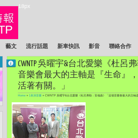
18px
藝文
流行話題
新車快訊
影音
聯絡合作
CWNTP 吳曜宇&台北愛樂《杜
音樂會最大的主軸是『生命』
活著有關。」
Home
»
1表演音樂
»
CWNTP 吳曜宇&台北愛樂《杜呂弗勒：安魂曲》「這場音樂會最大的主