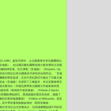
902-1986）逝世35周年，
台北愛樂青年管弦樂團將以
安魂曲》。
由法國貝桑松國際指揮大賽首獎得主吳曜
音樂廳磅礡登場。杜呂弗勒《安魂曲》（
Requiem, Op.
 48）被視為19世紀以來法國最具代表性的合唱作品。「安魂
彌撒的聖歌旋律，
且在中世紀調式中融合了印象主義
勒為《安魂曲》
共譜寫了三種版本，本次音樂會將呈
場完整演出！
同場也將帶來法國兩大作曲家德布西
先驅德布西《
牧神的午後前奏曲》（Prélude à l'après-
布西擺脫傳統調式，透過細膩的聲音與色彩，
描繪了
佩利亞斯與梅麗桑德》（Pelléas et Mélisande）原是
，
其中帶有優美動聽旋律的〈西西里舞曲〉
曲目安排以法式音樂為主，目的讓樂團認識不同的音