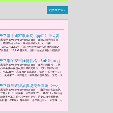
較舊的文章 »
CWNTP 臺中國家歌劇院《弄臣》重返舞
應瑋漢 cwnkent88@gmail.com】在歌劇的浩瀚曲目
台 費里尼式荒華與威爾第的殘酷抒情
中，威爾第的《弄臣》始終佔據核心地位。根據
荷西．卡爾，︀史黛西．阿洛姆，︀黃亞中
OPERABASE統計，它位列全球十大最常演出的歌劇之
27個製作、13,291場演出。這部作品的多義性與殘酷感，
連袂演出
WNTP 鋼琴家吉爾特伯格（Boris Giltburg）
應瑋漢 cwnkent88@gmail.com】在歷史的長河中，天
偕同法國指揮家亞歷山大．布洛許
才的筆尖往往在墨水與血淚的交織下，勾勒出時代的輪
Alexandre Bloch）與北市交（TSO）攜手
廓。當2025年的寒風撫過臺北街頭，我們不僅迎來一位技
匠，更迎來了一場跨越五十載時空的靈魂對話。這是一場
合作「吉爾特伯格的蕭斯塔科維契鋼琴
雙協奏曲之夜」
CWNTP 沉浸式辦桌實境美食喜劇《一村
應瑋漢 cwnkent88@gmail.com】 由王偉忠監製的沉
喜事：康樂隊來了》監製王偉忠特邀陳
浸式舞台劇《一村喜事：康樂隊來了》，將自11月28日起
漢典與LuLu雙方父母 一起來觀摩喜事 笑
在新北市空軍三重一村老眷村登場。這齣結合眷村辦桌、
境劇場，年年吸引滿場觀眾。今年特別加入「康樂隊」元
說透露：「陳漢典與Lulu 就從一年前那
個打啵，開始戀情的。」