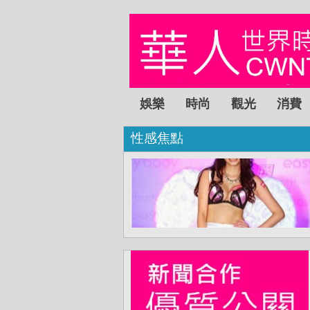
娛樂
時尚
觀光
消費
性感焦點