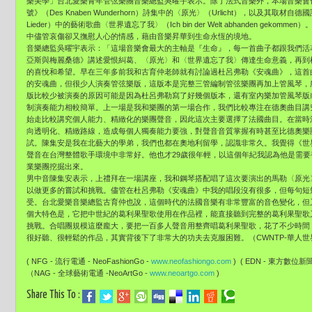
樂美學」
台北愛樂青年管弦樂團音樂總監吳曜宇表示。除了法式音樂外，
本場音樂會也
號》（Des Knaben Wunderhorn）詩集中的〈原光〉（Urlicht），
以及其取材自德國
Lieder）中的藝術歌曲〈世界遺忘了我〉（Ich bin der Welt abhanden gek
中儘管哀傷卻又撫慰人心的情感，
藉由音樂昇華到生命永恆的境地。
音樂總監吳曜宇表示：「這場音樂會最大的主軸是『生命』，
每一首曲子都跟我們活
亞斯與梅麗桑德》講述愛恨糾葛、〈原光〉和〈
世界遺忘了我〉傳達生命意義，再到
的喜悅和希望。
早在三年多前我和古育仲老師就有討論過杜呂弗勒《安魂曲》，
這首
的安魂曲，
但很少人演奏管弦樂版，
這版本是完整三管編制管弦樂團再加上管風琴，
版比較少被演奏的原因可能是因為杜呂弗勒寫了好幾個
版本，還有室內樂加管風琴版
制演奏能力相較簡單。
上一場是我和樂團的第一場合作，
我們比較專注在德奧曲目講
始走比較講究個人能力、
精緻化的樂團聲音，因此這次主要選擇了法國曲目。
在當時
向透明化、精緻路線，
造成每個人獨奏能力要強，
對聲音音質掌握有時甚至比德奧樂
試。
陳集安是我在北藝大的學弟，我們也都在奧地利留學，認識非常久。
我覺得《世
聲音在台灣整體歌手環境中非常好。他也才29歲很年輕，
以這個年紀我認為他是需要
業樂團挖掘出來。
男中音陳集安表示，上禮拜在一場講座，
我和鋼琴搭配唱了這次要演出的馬勒〈原光
以做更多的嘗試和挑戰。
儘管在杜呂弗勒《安魂曲》中我的唱段沒有很多，
但每句短
受。
台北愛樂音樂總監古育仲也說，
這個時代的法國音樂有非常豐富的音色變化，
但
個大特色是，
它把中世紀的葛利果聖歌使用在作品裡，
能直接聽到完整的葛利果聖歌
挑戰。合唱團規模這麼龐大，
要把一百多人聲音用整齊唱葛利果聖歌，花了不少時間
很好聽、
很輕鬆的作品，其實背後下了非常大的功夫去克服困難。（
CWNTP-華人
( NFG - 流行電通 - NeoFashionGo -
www.neofashiongo.com
) ( EDN - 東方數位新聞- 
（NAG - 全球藝術電通 -NeoArtGo -
www.neoartgo.com
)
Share This To :