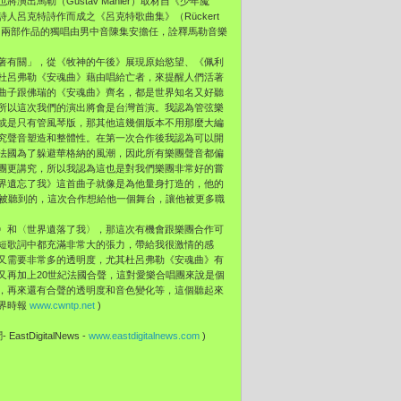
將演出馬勒（Gustav Mahler）取材自《少年魔
詩人呂克特詩作而成之《呂克特歌曲集》（
Rückert
ommen）。兩部作品的獨唱由男中音陳集安擔任，
詮釋馬勒音樂
著有關」，從《牧神的午後》展現原始慾望、
《佩利
杜呂弗勒《安魂曲》
藉由唱給亡者，來提醒人們活著
曲子跟佛瑞的《安魂曲》齊名，都是世界知名又好聽
所以這次我們的演出將會是台灣首演。
我認為管弦樂
或是只有管風琴版，
那其他這幾個版本不用那麼大編
究聲音塑造和整體性。
在第一次合作後我認為可以開
法國為了躲避華格納的風潮，
因此所有樂團聲音都偏
團更講究，
所以我認為這也是對我們樂團非常好的嘗
界遺忘了我》這首曲子就像是為他量身打造的，
他的
被聽到的，這次合作想給他一個舞台，
讓他被更多職
〉和〈世界遺落了我〉，
那這次有機會跟樂團合作可
短歌詞中都充滿非常大的張力，帶給我很激情的感
又需要非常多的透明度，尤其杜呂弗勒《安魂曲》有
又再加上20世紀法國合聲，
這對愛樂合唱團來說是個
，
再來還有合聲的透明度和音色變化等，這個聽起來
世界時報
www.cwntp.net
)
EastDigitalNews -
www.eastdigitalnews.com
)