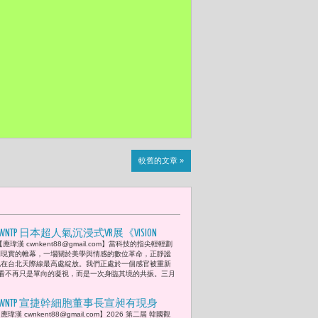
較舊的文章 »
CWNTP 日本超人氣沉浸式VR展《VISION
【應瑋漢 cwnkent88@gmail.com】當科技的指尖輕輕劃
ESTA》3/14空降台北101 SEVENTEEN、TXT、
開現實的帷幕，一場關於美學與情感的數位革命，正靜謐
ENHYPEN、BOYNEXTDOOR等韓團「零距離」
地在台北天際線最高處綻放。我們正處於一個感官被重新
看不再只是單向的凝視，而是一次身臨其境的共振。三月
登場 讓粉絲超近距離偶像美夢成真
CWNTP 宣捷幹細胞董事長宣昶有現身
應瑋漢 cwnkent88@gmail.com】2026 第二屆 韓國觀