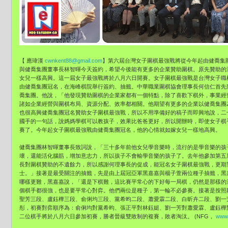
【 應瑋漢
cwnkent88@gmail.com
】第六屆台灣女子圍棋最強戰將從今年起由健喬集
與健喬集團董事長林智暉今天簽約，希望今後能有更多的企業贊助圍棋。原先贊助的
女兒一樣高興。這一屆女子最強戰將於八月六日開賽。女子圍棋最強戰是台灣女子職
由健喬集團冠名，在海峰棋院舉行簽約、抽籤。中華職業圍棋協會理事長何信仁首先
喬集團。他說，「他發現贊助圍棋的企業家都有一個特點，除了喜歡下棋外，事業經
諸如企業經營與圍棋布局、資源分配、效率都相關。他期望有更多的企業以健喬集團
也很高興健喬集團冠名贊助女子圍棋最強戰，所以不用準備好的稿子而即興地說，二
國手的一句話，說媽媽學棋可以教孩子，效果比爸爸更好，所以開辦時，即使女子棋
賽了。今年起女子圍棋最強戰由健喬集團冠名，他的心情就如嫁女兒一樣地高興。
健喬集團林智暉董事長致詞說，「三十多年前他女兒學音樂時，流行的是學音樂的孩
壞，還能活化腦筋，增加意志力，所以孩子不會輸學音樂的孩子了。去年他參加第五
長對圍棋贊助的不遺餘力，所以感謝何理事長的促成，能冠名女子圍棋最強戰，更期
士。」接著是最受關注的抽籤，先是由上屆冠亞軍黑嘉嘉與楊子萱兩位種子抽籤，黑
哪樣更難，黑嘉嘉說，「還是下棋難，這比賽平常心的下好每一局棋，仍然是那樣的
個棋手都很強，也是要平常心對弈。他們兩位是種子，第一輪不必參賽。接著是按照
聖芳三段、盧鈺樺三段、俞俐均三段、黨希昀二段、蕭愛霖二段、白昕卉二段、劉一芳
彤，初賽對弈順序為：俞俐均對黨希昀、張正平對林鈺娗、劉一芳對蕭愛霖、盧鈺樺
二位棋手將於八月六日參加初賽，勝者晉級雙敗制的複賽，敗者淘汰。 (NFG，
www