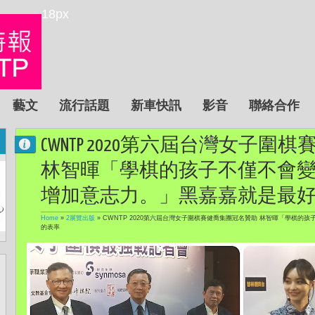
18px
藝文
流行話題
新車快訊
影音
聯絡合作
CWNTP 2020第六屆台灣女子
林智暉「學棋的孩子不僅不會
增加意志力。」黑嘉嘉就是最
Home
»
2展覽出版
»
CWNTP 2020第六屆台灣女子圍棋賽健喬集團冠名贊助 林智暉「學棋
的表率