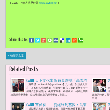
( CWNTP 華人世界時報
www.cwntp.net
)
Share This To :
« 較新的文章
Related Posts
CWNTP 天下文化出版 遠見雜誌「高希均
【應瑋漢 cwnkent88@gmail.com】九十歲，對許多人而
.
回憶錄」新書發布會：從「天下哪有白
F
言，是回顧人生的時刻；對高希均而言，則是重新整理一
吃午餐」到「和平幸福」胡寶莉「他們
個時代記憶的開始。從南京童年、眷村歲月，到遠赴美國
攻讀經濟學博士；從大學講台上的經濟學者，到推...
定義的時代，觀
用一生的歲月，給我們上了一堂關於承
中旬...
擔與不忘本的生命教育。」
CWNTP 宣昶有：「從經絡到基因：當東
（近期照片左起：導演劉維泰、宣捷幹細胞董事長宣昶
【