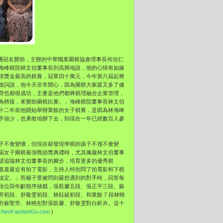
團冠名贊助，主辦的中華職業圍棋協會理事長何信仁
海峰棋院林文伯董事長則高興地說，他的心情有如嫁
棋獎金最高的棋賽，冠軍四十萬元，今年第六屆起將
致詞說，他今天非常開心，因為圍棋大家庭又多了健
營也都很成功，主要是他們都將棋理融合企業管理，
為榜樣，來贊助圍棋比賽。」海峰棋院董事長林文伯
十二年前他開始舉辦業餘的女子棋賽，是因為林海峰
手很少，也勇敢地辦下去，到現在一年已經數百人參
子不會變壞，但現在卻發現學棋的孩子不僅不會變
屆女子圍棋最強戰頒獎典禮時，尤其佩服林文伯董事
望追隨林文伯董事長的腳步，培育更多的優秀棋
嘉嘉最近有拍了電影，主持人特別問了拍電影和下棋
淡定。」而楊子萱被問到最想遇到的對手時，回答每
段位與年齡順序抽籤，張凱馨五段、張正平三段、蘇
初段、舒敬雯初段、林鈺娗初段、和業餘 7 段林曉
對蘇聖芳、林曉彤對張凱馨、舒敬雯對白昕卉。這十
.NeoFashionGo.com
)