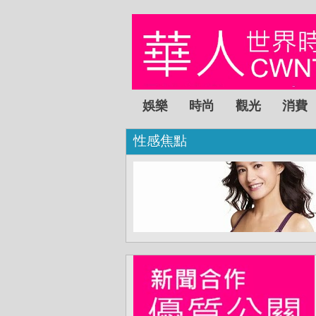
娛樂
時尚
觀光
消費
性感焦點