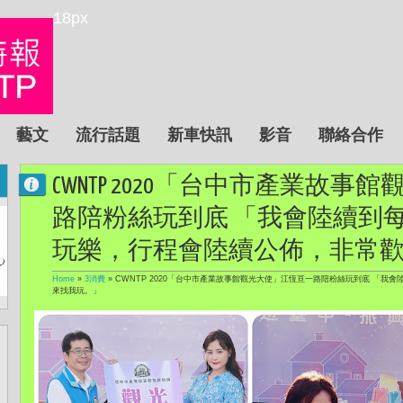
18px
藝文
流行話題
新車快訊
影音
聯絡合作
CWNTP 2020「台中市產業故
路陪粉絲玩到底 「我會陸續到
玩樂，行程會陸續公佈，非常
Home
»
3消費
»
CWNTP 2020「台中市產業故事館觀光大使」江恆亘一路陪粉絲玩到底 「
來找我玩。」