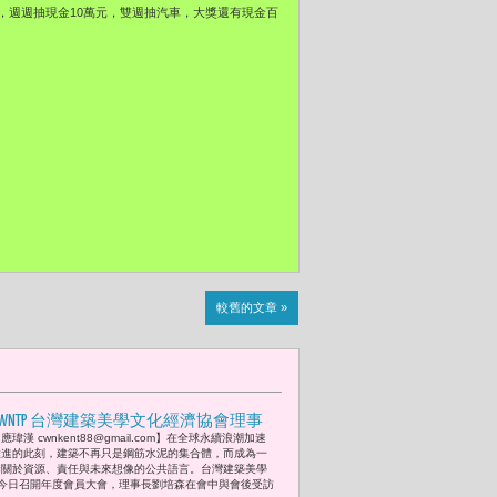
，週週抽現金10萬元，雙週抽汽車，大獎還有現金百
較舊的文章 »
CWNTP 台灣建築美學文化經濟協會理事
應瑋漢 cwnkent88@gmail.com】在全球永續浪潮加速
長劉培森 : 「從拆除現場到城市美學，
推進的此刻，建築不再只是鋼筋水泥的集合體，而成為一
台灣營建循環經濟的關鍵轉身。」
套關於資源、責任與未來想像的公共語言。台灣建築美學
今日召開年度會員大會，理事長劉培森在會中與會後受訪