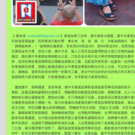
【 應瑋漢
cwnkent88@gmail.com
】暑假加乘三倍券，臺中產業大聯盟，臺中市產業
民旅遊發展協會，民間業者主動出擊，整合食、宿、遊、購、行，升級加碼推出「臺中
「實體振興券」+「振興聯合優惠券」享有買200再送200、買500再送500，現
百萬現金等大獎，領先六都，臺中才有。藝人江恆亘也是臺灣防疫大使江宏傑的姊姊
邀請，擔任臺中市產業故事館觀光大使，江恆亘表示高中及大學求學期間都是在臺中
情，也預告將於暑假期間造訪體驗各家觀光工廠，也歡迎所有民眾一起參與一起同樂
有著無限的喜愛，很開心被邀請擔任台中產業故事館的觀光代言人大使，可以把台中
店、購物節、還有有多座全球唯一的觀光工廠，把台中好玩好吃好住的地方和互動式D
個展館跟大家互動玩樂，行程會陸續公佈，非常歡迎大家來找我玩。」
「趣遊臺中、振興優惠、加倍奉還」臺中市產業故事館發展協會理事長吳德利表示，
事館，從產品製程參觀到文物展示，體驗豐富的動態及靜態活動，寓教於樂，大人小
事館祭出聯合優惠套票，豐富的活動，不只增進親子互動，也能表現出豐富的臺中產
合優惠券或精美小禮物一份，致力於推廣在地產業的臺中產業故事館發展協會，集結
造文化館、伊莎貝爾-數位烘焙體驗館、阿聰師芋頭文化館、安妮公主花園、木匠兄
館、霧峰林家宮保第園區、珈神咖啡教育館、台灣氣球博物館、台灣印刷探索館、紙
能享有多重優惠。台中觀光旅館商業同業公會理事長廖國宏表示，振興臺中經濟，需
臺中的美好，也讓親子體驗能夠有個好去處，入住星級飯店除了各家飯店提供的優惠
三日遊，最佳選擇臺中就對了。國民旅遊發展協會理事長也說，國旅會員中的臺中旅
APP，也可以拿到振興聯合優惠券，限量三萬份，先搶先贏。臺中市政府經發局長張