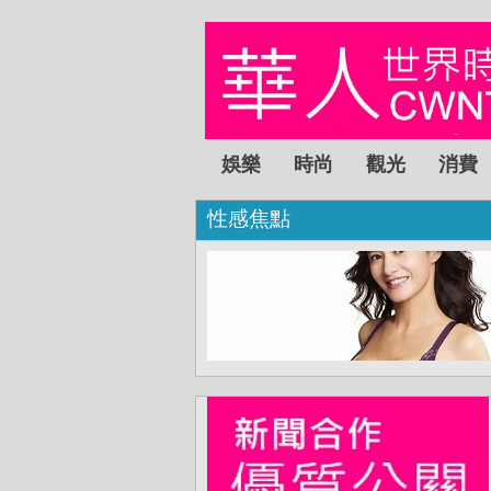
娛樂
時尚
觀光
消費
性感焦點