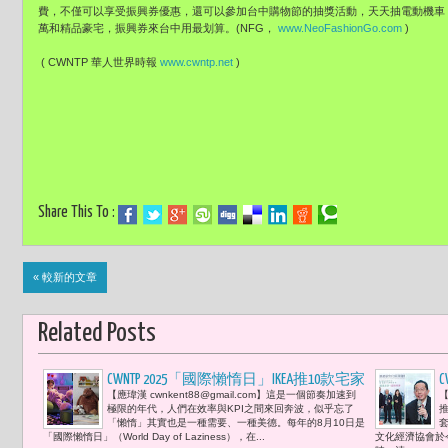
費，不僅可以享受振興券優惠，還可以參加台中購物節的抽獎活動，天天抽電動機車
萬和精品豪宅，振興券來台中用最划算。(NFG，
www.NeoFashionGo.com
)
( CWNTP 華人世界時報
www.cwntp.net
)
Share This To :
« 較新的文章
Related Posts
CWNTP 2025「國際懶惰日」IKEA推10款宅家
【應瑋漢 cwnkent88@gmail.com】這是一個節奏加速到
【
神器「躺好、躺滿、躺出儀式感」耍
極限的年代，人們在效率與KPI之間來回奔波，似乎忘了
廢，值得被尊重
「懶惰」其實也是一種需要、一種美德。每年的8月10日是
「國際懶惰日」（World Day of Laziness），在...
文化經濟協會於