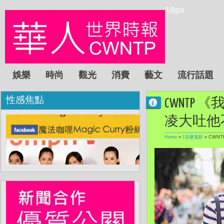
18px
娛樂
時尚
觀光
消費
藝文
流行話題
性感焦點
CWNT
凌大吐他
Home
»
1音樂電影
»
CWN