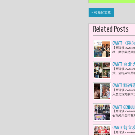
« 較新的文章
Related Posts
CWNTP
【應瑋漢 cwn
流傳名言陳
檻。數字固然耀
CWNTP
【應瑋漢 cwn
風點亮車站
式，變得異常柔
了起來。」
CWNTP
【應瑋漢 cwn
受感動「出
入歷史深海的大理
CWNTP 
【應瑋漢 cwnk
弱勢兒童點
召粉絲與全民響應
CWNTP
【應瑋漢 cwn
康，就是最