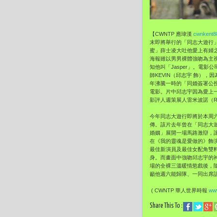
【CWNTP 應瑋漢
cwnkent8
末即將舉行的「同志大遊行
蜜」薛士凌大吐他愛上有婦
海報雖以男男裸體強吻為主
知他叫「Jasper」。電
師KEVIN（邱志宇 飾）
年沸騰一時的「同婚簽署公
電影。片中邱志宇因為愛上
影評人週策展人雷米波諾（Ré
今年同志大遊行即將於本周
傳。該片去年曾在「同志大
婚姻」展開一場馬路激辯，
在《我的靈魂是愛做的》飾演
最佳新演員及最佳女配角雙
身。而畫面中強吻邱志宇的
場的全裸三溫暖情慾戲後，隨
籲他週六能歸隊、一同出席該
( CWNTP 華人世界時報
www
Share This To :