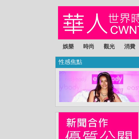
娛樂
時尚
觀光
消費
性感焦點