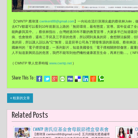
【CWNTP 應瑋漢
cwnkent88@gmail.com
】一向站在流行浪潮尖處的蔡依林Jolin
去KTV都還可以看到10年前新法上路的「無菸環境，最有態度」宣導。當年促成了全
能夠參與其中。」蔡依林指出，台灣經過35年不斷的教育宣導，大家多半已知道吸
病、也會致癌，還有二手菸及三手菸的危害，所以聞到臭臭的菸，會想辦法躲開，但
臭的菸，所以讓人誤以為"它"無害，這是菸草公司為了開發客源的新花樣。蔡依林說
國麻州的「電子煙背後靈」一系列影片，知道美國發生「電子煙相關肺部傷害」嚴重
人不知道新興菸品的危害，我們不能等到他們犧牲健康甚至生命，再來行動…。( NF
( CWNTP 華人世界時報
www.cwntp.net
)
Share This To :
« 較新的文章
Related Posts
CWNTP 唐氏症基金會母親節禮盒發表會
【應瑋漢 cwnkent88@gmail.com】五月的陽光透過繡球
【
楊謹華：「一塊蛋糕，不只是甜品，它