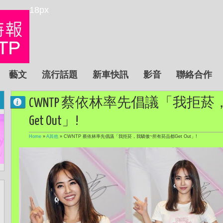
18px
藝文
流行話題
新車快訊
影音
聯絡合作
CWNTP 蔡依林率先倡議「我拒
Get Out」!
Home
»
A其他
»
CWNTP 蔡依林率先倡議「我拒菸，我驕傲~所有菸品都Get Out」!