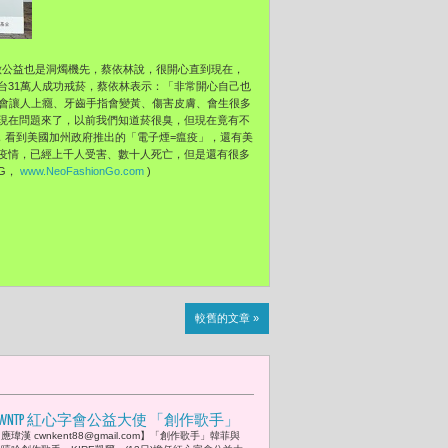
，做公益也是洞燭機先，蔡依林說，很開心直到現在，
台31萬人成功戒菸，蔡依林表示：「非常開心自己也
菸會讓人上癮、牙齒手指會變黃、傷害皮膚、會生很多
現在問題來了，以前我們知道菸很臭，但現在竟有不
，看到美國加州政府推出的「電子煙=瘟疫」，還有美
疫情，已經上千人受害、數十人死亡，但是還有很多
G，
www.NeoFashionGo.com
)
較舊的文章 »
CWNTP 紅心字會公益大使 「創作歌手」
應瑋漢 cwnkent88@gmail.com】「創作歌手」韓菲與
韓菲「嘻哈創作歌手」KIRE凱爾 募集愛