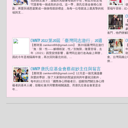
花的綠意灑下，溫暖的光線像母親的手臂，輕柔而堅定地
「
也可以是陪伴、一種理解、一份善意的
守護著每一個成長的步伐。這一季，唐氏症基金會精心策
劃，將愛與感恩凝聚成一個個母親節禮盒，為每一位母親送上最真摯的祝
受端午習俗；紅
傳遞。」
福與支...
【
參
進門，他們便被
CWNTP 2022 第20屆「臺灣同志遊行」20週
【應瑋漢 cwnkent88@gmail.com】 第20屆臺灣同志遊行
【
年: 4.「50% FIFTY PERCENT」與 黃小愛、薔薇
「無・限・性——解構框架，性／別無限」隆重登場，去
Chiang Weiii 、Gally、王二、Ivan、ATM、李
年（2021）因受疫情影響，臺灣同志遊行改為線上舉辦，
因此今年是相隔兩年後，再次回到臺北街頭。...
會。台灣高鐵公
誌與馬克8位知名KOL 以「多變、多彩、
俠...
多元』新定義自我色彩！
CWNTP 唐氏症基金會蔡叔妙主任與翁言
【應瑋漢 cwnkent88@gmail.com】12月是一個充滿溫馨
梅醫療個管師榮獲新北市政府表揚 以耐
與愛的季節，除了大家期待的聖誕節與跨年慶祝活動外，
心與熱忱為早療孩子築起愛家成長港灣
每年的12月3日「國際身心障礙者日」提醒我們關注身心障
礙者的基本人權，鼓勵社會共同響應相關議題。而唐氏症基金會更是全
看見家庭的情感需求 提供專業與陪伴支
年...
持