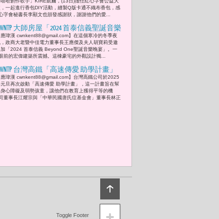
嘻哈創作歌手」KIRE凱爾，(13日)擔任紅心字會公益大
心平安粽，陪伴弱勢家庭、獨居長者歡
使，一起進行香包DIY活動，縫製Q版卡通不織布香包，感
心字會秘書長李顯文也頒發感謝狀，謝謝他們的愛...
度端午佳節
CWNTP 大師房屋「2024 首泰信義聖誕音樂
應瑋漢 cwnkent88@gmail.com】在這個寒冷的冬季夜
晚宴」 胡寶莉「仁愛國小弦樂團聖誕音
晚，政商大老暨中佳電力董事長王應傑及夫人胡寶莉受邀
樂演奏表演，讓人溫暖感受到聖誕節的
加「2024 首泰信義 Beyond One聖誕音樂晚宴」。一
眼前的宏偉建築所震撼。這棟豪宅的外觀設計獨...
真正意義-分享與關懷，讓我們看到未
來的希望。」
CWNTP 台灣高鐵「高速傳愛 助學計畫」
應瑋漢 cwnkent88@gmail.com】台灣高鐵公司於2025
公益大使陳念琴 「在合作拍攝過程中會
年元旦再次啟動「高速傳愛 助學計畫」，這一計畫旨在幫
唐寶寶感到挫折，但她始終鼓勵他們再
助身心障礙及弱勢孩童，讓他們在教育上獲得平等的機
司董事長江耀宗與「中華民國唐氏症基金會」董事長林正
試一次，讓他們學會給自己機會，這讓
她深受感動。」
Toggle Footer