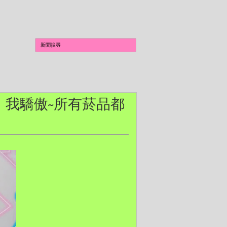
菸，我驕傲~所有菸品都