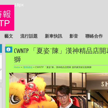
18px
藝文
流行話題
新車快訊
影音
聯絡合作
CWNTP 「夏姿˙陳」漢神精品店
獅
Home
»
2新裝精品
»
CWNTP 「夏姿˙陳」漢神精品店開幕 溫昇豪剪綵逗龍舞獅