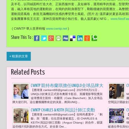
及羊毛，以羽絨面料打造大衣、正裝西服外套，及短褲等，運用精準的剪裁，型塑男
過，融入車格質地的運動鞋款，在簡約的鞋身廓型下，剛毅穩健的視覺層次，為整體
運動混搭風格，創造充滿機能科技感的摩登男士風範。(照片:左-溫昇豪於夏姿高雄
姿集團董事長王元宏、漢神百貨南野雄介執行長、藝人溫昇豪)( NFG，
www.NeoFas
( CWNTP 華人世界時報
www.cwntp.net
)
Share This To :
« 較新的文章
Related Posts
CWNTP 凱特布蘭琪擔任UNIQLO全球品牌大
C
【應瑋漢 cwnkent88@gmail.com】2025年8月21日，
【
使 LifeWear理念攜手藝術與公益共創影響
UNIQLO於東京正式宣布奧斯卡影后、英國電影學院獎與
M
力
金球獎得主凱特・布蘭琪（Cate Blanchett）加入全球品
牌大使行列。這位屢獲國際肯定的演員，將與UNIQ...
空間設計開啟全新
CWNTP CHARLES & KEITH 與設計師江奕勳
C
【應瑋漢 cwnkent88@gmail.com】在時尚產業中，「剩
【
（Angus Chiang）合作《CYCLE in COLOR 色料
餘」與「廢棄」往往意味著被遺忘，但 CHARLES &
回聲 音樂人9m88感受當餘料成為藝術的
KEITH 與設計師江奕勳（Angus Chiang）的合作，卻讓
這些殘片找到新的存在方式。於全新 Dre...
破過往學生與社會
迴響