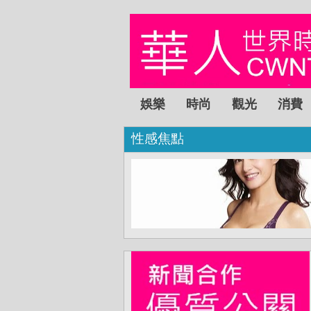
娛樂
時尚
觀光
消費
性感焦點