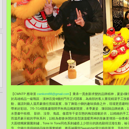
【CWNTP 應瑋漢
cwnkent88@gmail.com
】秉承一貫創新求變的品牌精神，夏姿•陳SH
於高雄精品一級戰區：漢神百貨4樓的門市正式開幕，為南部的客人重現精湛手工技藝
動，邀請到藝人溫昇豪擔任剪綵嘉賓，除了舞龍小獅的趣味插曲之外，現場更搭建時
帶來好彩頭。7/5-7/14開幕慶期間早秋商品獨家開賣，本季夏姿．陳回歸品牌經典，
水墨畫中枝橫、 影斜、沒骨、曳疏、傲霜等千姿百態的梅花樣貌於衣，以精緻的手
而溫昇豪示範的早秋系列，以較為都會休閒的造型讓溫暖男神的形象更增添一份青春
大面積獨家圖騰刺繡，Tone In Tone同色系刺繡搭上少部分的跳色顯得活潑生動
升，交織出值得細細品味的厚實精粹，將長袖圓領Sweatshirt穿出時尚新意。另外