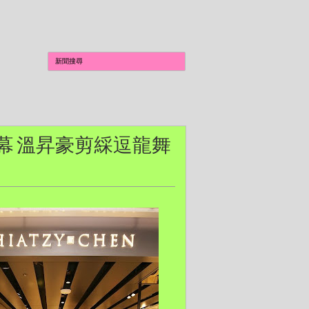
開幕 溫昇豪剪綵逗龍舞