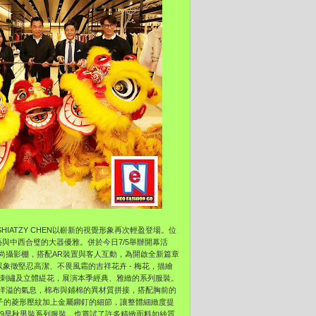
IATZY CHEN以嶄新的視覺形象再次輕盈登場。位
與中西合璧的大器優雅。併於今日7/5舉辦開幕活
尚攝影棚，搭配AR裝置與客人互動，為開啟全新篇章
以象徵堅忍高潔、不畏風霜的吉祥花卉 - 梅花，描繪
工刺繡及立體緹花，展演本季經典、雅緻的系列服裝。
洋溢的氣息，棉布與鋪棉的異材質拼接，搭配胸前的
，袖子的菱形壓紋加上金屬鉚釘的細節，讓整體細緻度提
2019早秋男裝系列服裝，也嘗試了許多精緻面料如絲質