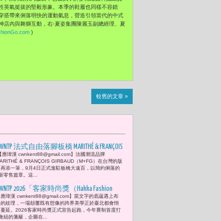
性英氣挺拔的堅毅形象。本季的鞋履也同樣不容錯
穿搭帶來俐落明快的運動氣息，營造引領當代的中式
漢神店內與舞獅互動，右-夏姿集團陳麗玉副總經理、夏
hionGo.com
)
較舊的文章 »
WNTP 法式自由落腳板橋 MARITHÉ & FRANÇOIS
應瑋漢 cwnkent88@gmail.com】法國潮流品牌
GIRBAUD（M+FG）新店揭幕 彭千祐率性演
ARITHÉ & FRANÇOIS GIRBAUD（M+FG）在台灣的版
繹早秋時尚
圖再添一筆，9月4日正式進駐板橋大遠百，以簡約俐落的
零售篇章。這...
WNTP 2026「客家時尚獎（Hakka Fashion
應瑋漢 cwnkent88@gmail.com】​當文字的底蘊遇上布
Awards）」正式啟動 總獎金破百萬設計
料的紋理，一場顛覆既有想像的跨界美學正於臺北都會悄
師潘怡良領軍林芯儀與温昇豪共襄盛舉
悄蔓延。2026客家時尚獎正式宣告起跑，今年賽制首度打
組的藩籬，企圖在...
「唯有真實的溫度，才能點亮未來的文