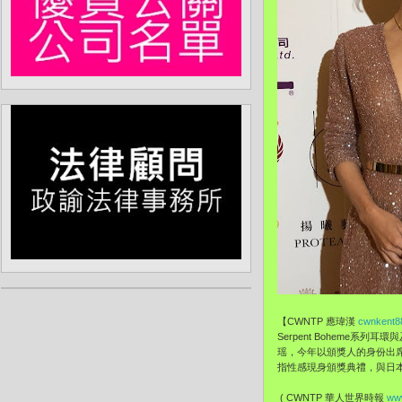
【CWNTP 應瑋漢
cwnkent8
Serpent Boheme
瑶，今年以頒獎人的身份出席亞
指性感現身頒獎典禮，與日
( CWNTP 華人世界時報
www