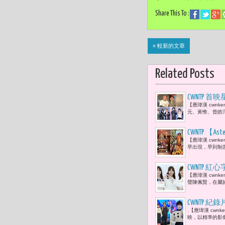
Share This To :
« 較新的文章
Related Posts
CWNTP
【應瑋漢 cwn
鐘獎個人
元、黃惟、曾皓
CWNTP 
【應瑋漢 cwn
好，人先學
早出現，早到制
度允許什麼
CWNTP
【應瑋漢 cwn
一種名為「
聲陳佩賢，在屬
CWNTP
.【應瑋漢 cwn
軍時刻 曾
映，以精準的影像敘
要勇於挑戰