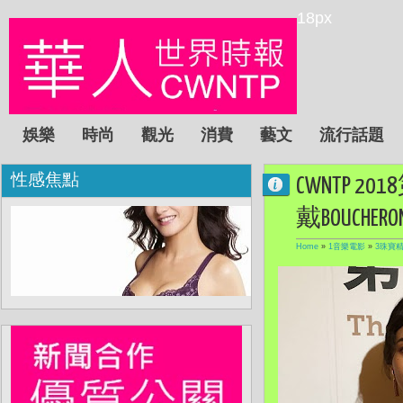
18px
娛樂
時尚
觀光
消費
藝文
流行話題
性感焦點
CWNTP
戴BOUC
Home
»
1音樂電影
»
3珠寶