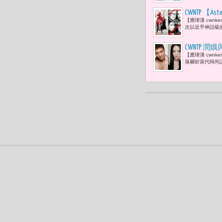
CWNTP 【
【應瑋漢 cwnken
尚權力的分手 
次以近乎神話級的演
Prada 
CWNTP 
【應瑋漢 cwnk
向。讓珠寶
落腳於當代時尚