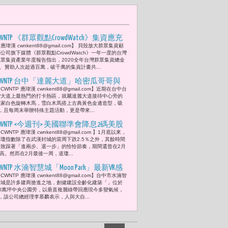
CWNTP 《群眾觀點CrowdWatch》集資應充
應瑋漢 cwnkent88@gmail.com】 貝殼放大群眾集資顧
分揭露提案團隊與產品的相關資訊 如
公司旗下媒體《群眾觀點CrowdWatch》一年一度的台灣
「提案者身份」、「原創性」、「樣品
群眾集資產業年度報告指出，2020全年台灣群眾集資總金
、贊助人次超過百萬，破千萬的集資計畫共...
狀態」、「檢驗與認證」、「資金流
向」等 5 大指標
CWNTP 台中「達麗大道」哈密瓜哥哥與
CWNTP 應瑋漢 cwnkent88@gmail.com】近期在台中台
櫻花姐姐熱鬧現身 親子同樂
灣大道上最熱門的打卡熱區，就屬達麗大道接待中心旁的
皇家白色旋轉木馬，雪白木馬搭上古典黃色金邊造型，吸
，且每周末舉辦特殊主題活動，更是帶來...
CWNTP <今週刊> 美國聯準會降息2碼美股
CWNTP 應瑋漢 cwnkent88@gmail.com 】1月底以來，
仍暴跌！ 跟金融海嘯比慘 這回供給斷
道瓊指數除了在武漢封城的當周下跌2.5％之外，其餘時間
鏈，架上沒貨怎消費？
大致踩著「進兩步、退一步」的恰恰節奏，期間還曾在2月
高。然而在2月最後一周，道瓊...
CWNTP 水湳智慧城「Moon Park」最新VR感
CWNTP 應瑋漢 cwnkent88@gmail.com】台中市水湳智
官實境3D體驗技術 室內場景逼真如臨現
慧城是許多建商搶進之地，創健建設全齡化建築「」位於
場
20萬坪中央公園旁，以垂直複層綠帶回應現今多變氣候，
，該公司總經理李慕麟表示，人與大自...