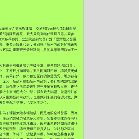
光發展之需求與建議，交通部觀光局今(31)日舉辦
通部賀陳旦部長、觀光局劉喜臨代理局長等共同參
擴大各界參與。立法院蔡副院長針對「臺灣觀光發展
授、重要公協會代表，分別就「新南向政策的機會與
位來探討臺灣觀光發展議題，共同集思臺灣觀光下一
人數還是有機會努力突破千萬，總產值將增加3％，
上，不應只打順風球，要共同面對困難，讓體質更健
牌、共同行銷，致力創造更好的旅遊品質、增加顧客
。尤其，新政府推動新南向政策，要針對問題找出解
講，除代表立法院表達對觀光產業支持與重視，也特
最近中臺灣已成立中部７縣市觀光聯盟，就是很好的
政府推動新南向政策，也應做到來臺的客源分散、到
教育等配套措施，也要逐步到位。
非為了彌補大陸市場短缺，而是著眼全球發展，因為
，而我們要極力發展多元市場。陸客市場雖然存有很
會持續積極爭取這塊市場。政府未來也將朝向鬆綁行
際行銷預算，讓經費運用發揮效益，並將顧及區域、
全準備，等待下一波發展時機。陳歐珀立委也表示，