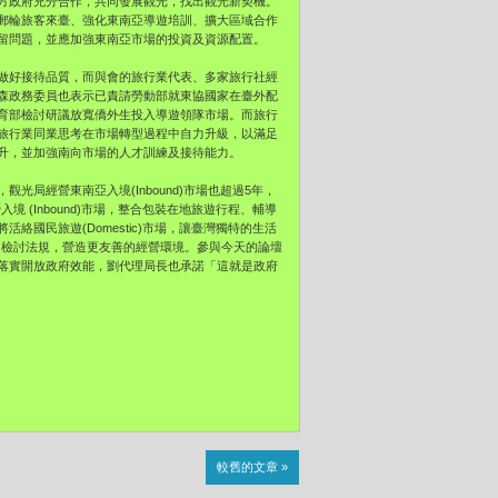
方政府充分合作，共同發展觀光，找出觀光新契機。
郵輪旅客來臺、強化東南亞導遊培訓、擴大區域合作
留問題，並應加強東南亞市場的投資及資源配置。
做好接待品質，而與會的旅行業代表、多家旅行社經
森政務委員也表示已責請勞動部就東協國家在臺外配
育部檢討研議放寬僑外生投入導遊領隊市場。而旅行
旅行業同業思考在市場轉型過程中自力升級，以滿足
升，並加強南向市場的人才訓練及接待能力。
局經營東南亞入境(Inbound)市場也超過5年，
境 (Inbound)市場，整合包裝在地旅遊行程、輔導
國民旅遊(Domestic)市場，讓臺灣獨特的生活
速度、檢討法規，營造更友善的經營環境。參與今天的論壇
落實開放政府效能，劉代理局長也承諾「這就是政府
較舊的文章 »