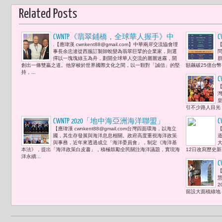
Related Posts
CWNTP《翡翠鋪橋，全球華人握手》中
.【應瑋漢 cwnkent88@gmail.com】中華兩岸交流協會理
【
華兩岸交流協會理事長余忠達 以翡翠為
事長余忠達從西服訂製師蛻變為翡翠巨擘的企業家，則選
問
舟「雙贏學」理念 開創華人新世紀
擇以一塊塊綠玉為舟，劃開全球華人交流的層層迷霧，開
創出一條雙贏之道。他穿梭於世界國際文化之間，以一顆對「誠信」的堅
額飆破25億台幣
持，...
【
引不少路人目光
CWNTP 2020「地中海亞洲海洋聯盟」
【應瑋漢 cwnkent88@gmail.com台灣四面環海，以海立
【
(MAMA)成立未來三大方向: 1.面向國際 2.產
國，其生存發展與海洋息息相關。政府高度重視海洋政策
業鏈結 3.金融投資 打造跨界、跨域、跨
與事務，近年來透過成立「海洋委員會」，制定《海洋基
本法》，提出「海洋政策白皮書」，積極鼓勵全民關注海洋議題，實現海
12日改寫歷史新
海洋資源整合平台
洋永續...
【
留設大面積綠地