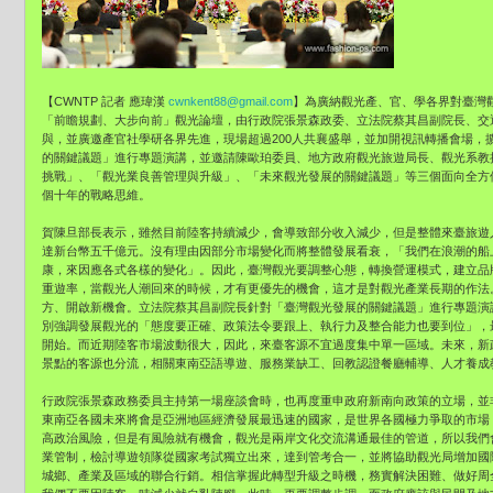
【CWNTP 記者 應瑋漢
cwnkent88@gmail.com
】為廣納觀光產、官、學各界對臺灣觀
「前瞻規劃、大步向前」觀光論壇，由行政院張景森政委、立法院蔡其昌副院長、交
與，並廣邀產官社學研各界先進，現場超過200人共襄盛舉，並加開視訊轉播會場，
的關鍵議題」進行專題演講，並邀請陳歐珀委員、地方政府觀光旅遊局長、觀光系教
挑戰」、「觀光業良善管理與升級」、「未來觀光發展的關鍵議題」等三個面向全方
個十年的戰略思維。
賀陳旦部長表示，雖然目前陸客持續減少，會導致部分收入減少，但是整體來臺旅遊
達新台幣五千億元。沒有理由因部分市場變化而將整體發展看衰，「我們在浪潮的船
康，來因應各式各樣的變化」。因此，臺灣觀光要調整心態，轉換營運模式，建立品
重遊率，當觀光人潮回來的時候，才有更優先的機會，這才是對觀光產業長期的作法
方、開啟新機會。立法院蔡其昌副院長針對「臺灣觀光發展的關鍵議題」進行專題演
別強調發展觀光的「態度要正確、政策法令要跟上、執行力及整合能力也要到位」，
開始。而近期陸客市場波動很大，因此，來臺客源不宜過度集中單一區域。未來，新
景點的客源也分流，相關東南亞語導遊、服務業缺工、回教認證餐廳輔導、人才養成
行政院張景森政務委員主持第一場座談會時，也再度重申政府新南向政策的立場，並
東南亞各國未來將會是亞洲地區經濟發展最迅速的國家，是世界各國極力爭取的市場
高政治風險，但是有風險就有機會，觀光是兩岸文化交流溝通最佳的管道，所以我們
業管制，檢討導遊領隊從國家考試獨立出來，達到管考合一，並將協助觀光局增加國
城鄉、產業及區域的聯合行銷。相信掌握此轉型升級之時機，務實解決困難、做好周