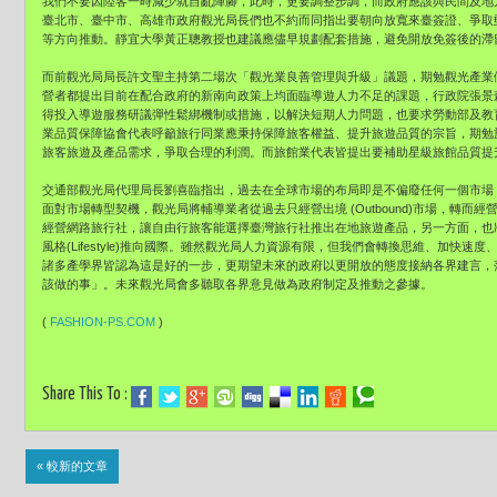
我們不要因陸客一時減少就自亂陣腳，此時，更要調整步調，而政府應該與民間及地
臺北市、臺中市、高雄市政府觀光局長們也不約而同指出要朝向放寬來臺簽證、爭取
等方向推動。靜宜大學黃正聰教授也建議應儘早規劃配套措施，避免開放免簽後的滯
而前觀光局局長許文聖主持第二場次「觀光業良善管理與升級」議題，期勉觀光產業
營者都提出目前在配合政府的新南向政策上均面臨導遊人力不足的課題，行政院張景
得投入導遊服務研議彈性鬆綁機制或措施，以解決短期人力問題，也要求勞動部及教
業品質保障協會代表呼籲旅行同業應秉持保障旅客權益、提升旅遊品質的宗旨，期勉
旅客旅遊及產品需求，爭取合理的利潤。而旅館業代表皆提出要補助星級旅館品質提
交通部觀光局代理局長劉喜臨指出，過去在全球市場的布局即是不偏廢任何一個市場，觀光
面對市場轉型契機，觀光局將輔導業者從過去只經營出境 (Outbound)市場，轉而經營入
經營網路旅行社，讓自由行旅客能選擇臺灣旅行社推出在地旅遊產品，另一方面，也將活絡
風格(Lifestyle)推向國際。雖然觀光局人力資源有限，但我們會轉換思維、加快
諸多產學界皆認為這是好的一步，更期望未來的政府以更開放的態度接納各界建言，
該做的事」。未來觀光局會多聽取各界意見做為政府制定及推動之參據。
(
FASHION-PS.COM
)
Share This To :
« 較新的文章