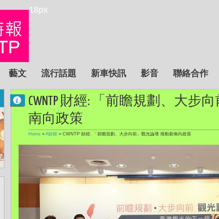
18px
藝文
流行話題
新車快訊
影音
聯絡合作
CWNTP 財經: 「前瞻規劃、大
南向政策
Home
»
A財經
»
CWNTP 財經: 「前瞻規劃、大步向前」觀光論壇 推動新南向政策