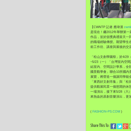
【CWNTP 記者 應瑋漢
cwnk
是現在！繼2012年舉辦第
作品，並於頒獎典禮當天一
的職場經驗傳授。期望學生
前工作坊、講座與展後的交
「松山文創學園祭」於4/29
~5/23（一）「台灣室內空
結室內、空間設計學系，全部
國景觀學會」聯合10所國內
展覽，將營造一個讓同學能
「東西好文創市集」與「松
提供觀展民眾一個悠閒的休憩空
一場演出，接下來5/28（
來熱血的原創音樂演出，更
(
FASHION-PS.COM
)
Share This To :