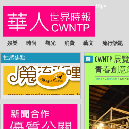
18px
娛樂
時尚
觀光
消費
藝文
流行話題
性感焦點
CWNTP
青春創意
Home
»
2展覽出版
»
CWN