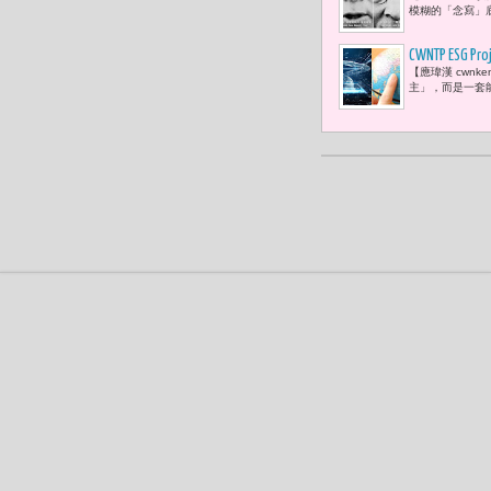
（Tony O
模糊的「念寫」底
遮羞布「看
CWNTP ESG 
【應瑋漢 cwn
(semic
主」，而是一套
為全球ES