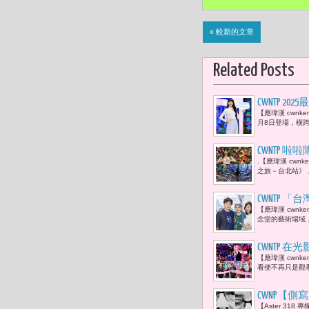
« 較新的文章
Related Posts
CWNTP 
【應瑋漢 cwn
敢愛麗絲朝
月8日登場，橫跨
CWNTP
.【應瑋漢 cw
』，才能激
之旅－台北站》
CWNTP
【應瑋漢 cwn
黃文德、唐
念堂的藝術場域
采恭賀
CWNTP 
【應瑋漢 cwn
影》沉浸式
看便不再只是觀看
CWNP【側寫2
【Aster 3