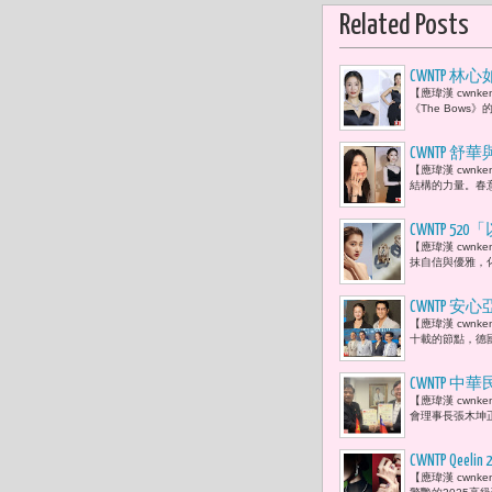
Related Posts
CWNTP 
【應瑋漢 cwnk
《The Bow
CWNTP 
【應瑋漢 cwn
結構的力量。春意
CWNTP 
【應瑋漢 cwn
抹自信與優雅，
CWNTP 安心
【應瑋漢 cwn
設計
十載的節點，德國
CWNTP
【應瑋漢 cwn
簽署《合作
會理事長張木坤
言。」
CWNTP​ 
【應瑋漢 cwnk
都能感受到