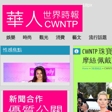
18px
娛樂
時尚
觀光
消費
藝文
流行話題
性感焦點
CWNTP 
摩絲 佩
Home
»
3珠寶精品
»
CWNT