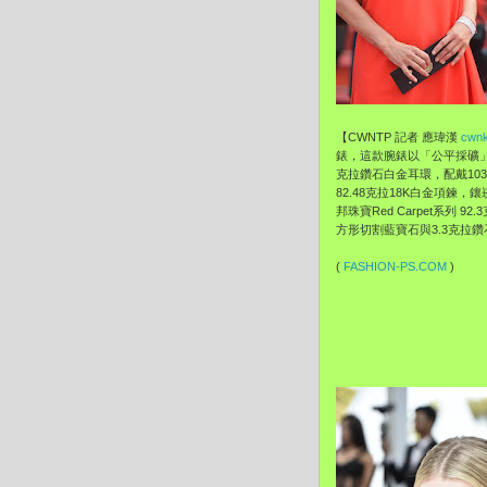
【CWNTP 記者 應瑋漢
cwnk
錶，這款腕錶以「公平採礦」認
克拉鑽石白金耳環，配戴103.
82.48克拉18K白金項鍊，鑲
邦珠寶Red Carpet系列 
方形切割藍寶石與3.3克拉
(
FASHION-PS.COM
)