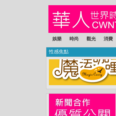
娛樂
時尚
觀光
消費
性感焦點