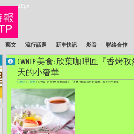
18px
藝文
流行話題
新車快訊
影音
聯絡合作
CWNTP 美食: 欣葉咖哩匠『香
天的小奢華
Home
»
1美食
»
CWNTP 美食: 欣葉咖哩匠『香烤孜然春雞佐野莓醬』春天的小奢華