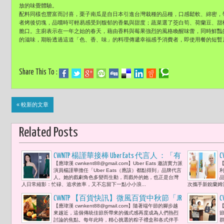
放的味覺體驗。
配料同樣也豐富而討喜，栗子南瓜是自日本引進台灣栽種的品種，口感鬆軟、綿密，
者烤後切塊，品嚐時可輕易感受到馥郁的香氣與甜度；蔬菜選了茭白筍、荷蘭豆、甜
脆口。主廚表示在一年之始的春天，藉由香料與莓果強烈的風格喚醒味蕾，同時鮮豔
的滋味，期盼透過這道「色、香、味」的料理傳遞幸福感予消費者，即使用餐的短暫
Share This To :
« 較新的文章
Related Posts
CWNTP 楊謹華接棒 Uber Eats 代言人 ：「有
C
【應瑋漢 cwnkent88@gmail.com】Uber Eats 邀請實力派
【
了 Uber Eats 真的解決生活上很多困難，
演員楊謹華擔任「Uber Eats（應該）都點得到」品牌代言
也讓我省下更多時間，將寶貴的時光留
人。她的戲劇角色多變而生動，而戲外的她，也正是台灣
品
人日常縮影：忙碌、追求效率，又不忘留下一點小小浪...
次攜手新銳蘭姆酒品
給重要的人，創造美好回憶！」
CWNTP 【百貨快訊】微風百貨中秋節「JR
【應瑋漢 cwnkent88@gmail.com】隨著端午節的腳步越
【
東日本大飯店－帝王魚翅鮑魚粽」8800
來越近，這個傳統佳節所帶來的儀式感再度成為人們熱烈
元 新光三越響應世界地球日展開綠色行
討論的焦點。每年此時，精心挑選的粽子禮盒和各式伴手