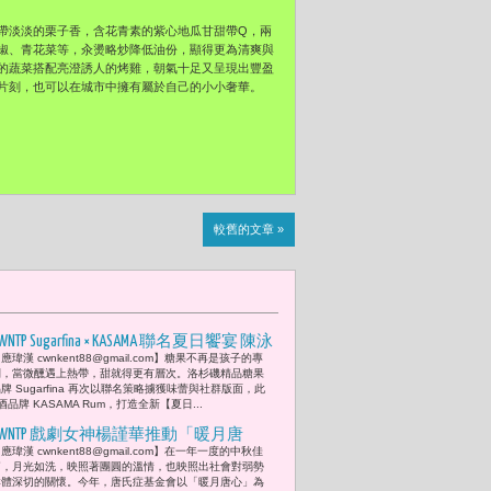
帶淡淡的栗子香，含花青素的紫心地瓜甘甜帶Q，兩
椒、青花菜等，汆燙略炒降低油份，顯得更為清爽與
的蔬菜搭配亮澄誘人的烤雞，朝氣十足又呈現出豐盈
片刻，也可以在城市中擁有屬於自己的小小奢華。
較舊的文章 »
WNTP Sugarfina × KASAMA 聯名夏日饗宴 陳泳
應瑋漢 cwnkent88@gmail.com】糖果不再是孩子的專
希香氣亮相 微醺讓美變得理直氣壯
利，當微醺遇上熱帶，甜就得更有層次。洛杉磯精品糖果
牌 Sugarfina 再次以聯名策略擄獲味蕾與社群版面，此
牌 KASAMA Rum，打造全新【夏日...
CWNTP 戲劇女神楊謹華推動「暖月唐
應瑋漢 cwnkent88@gmail.com】在一年一度的中秋佳
心」中秋禮盒 綻放唐氏症基金會公益與
節，月光如洗，映照著團圓的溫情，也映照出社會對弱勢
永續之光
群體深切的關懷。今年，唐氏症基金會以「暖月唐心」為