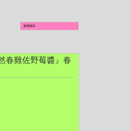
烤孜然春雞佐野莓醬』春