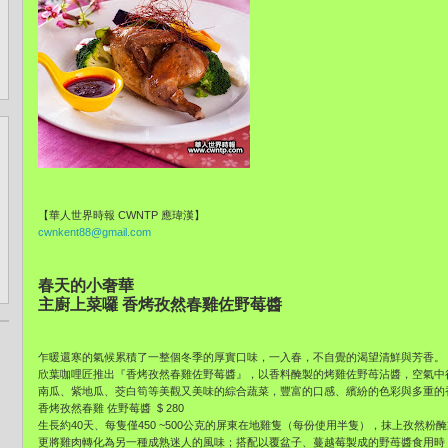
【華人世界時報 CWNTP 應瑋漢】
cwnkent88@gmail.com
春天的小奢華
主廚上菜囉 香烤孜然春雞佐野莓醬
乍暖還寒的氣候累積了一整個冬季的厚實口味，一入春，不自覺的渴望清鮮與芳香。
欣葉咖哩匠推出『香烤孜然春雞佐野莓醬』，以香料醃製的烤雞佐野苺沾醬，空氣中
南瓜、紫地瓜、茭白筍等美觀又美味的綜合蔬菜，豐富的口感、繽紛的色彩與多重的
香烤孜然春雞 佐野莓醬 $ 280
生長約40天、每隻僅450 ~500公克的屏東在地雞隻（每份使用半隻），抹上孜然
更將雞肉轉化為另一種成熟迷人的風味；搭配以覆盆子、蔓越莓製成的野苺醬食用時