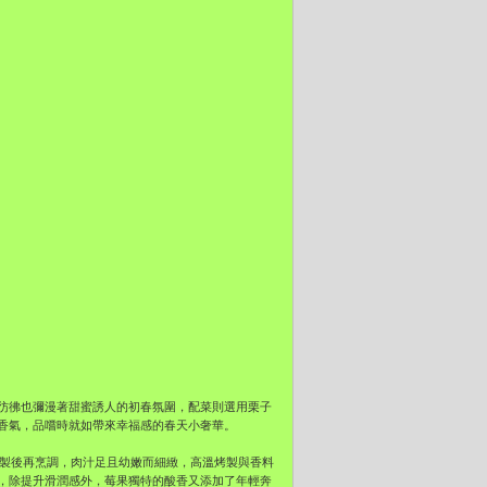
彷彿也彌漫著甜蜜誘人的初春氛圍，配菜則選用栗子
香氣，品嚐時就如帶來幸福感的春天小奢華。
粉醃製後再烹調，肉汁足且幼嫩而細緻，高溫烤製與香料
，除提升滑潤感外，莓果獨特的酸香又添加了年輕奔