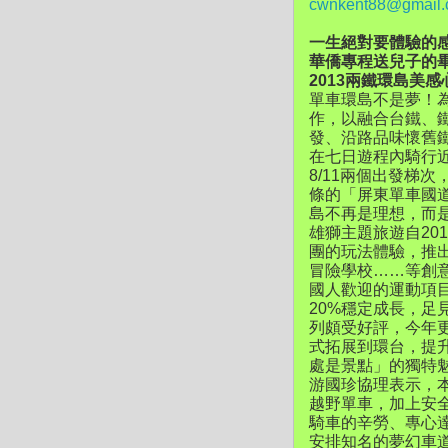
cwnkent88@gmail
一生絕對要體驗的感
華僑專程送兒子的
2013兩鐵環島美感心
單車環島不是夢！
作，以融合台鐵、鐵
發、沿路品味懷舊
在七日遊程內騎行近
8/11兩個出發梯次
條的「屏東單車國
島不再是理想，而
雄獅主題旅遊自20
團的玩法體驗，推
冒險學校……等創
國人歡迎的運動項
20%穩定成長，
列頗受好評，今年更
式拓展到環台，提
處是景點」的獨特
游國珍協理表示，
越野單車，加上安
騎車的辛勞、專心
安排知名的夢幻車