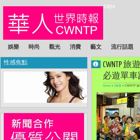
18px
娛樂
時尚
觀光
消費
藝文
流行話題
性感焦點
CWNTP
必遊單車
Home
»
2旅遊
»
CWNTP 