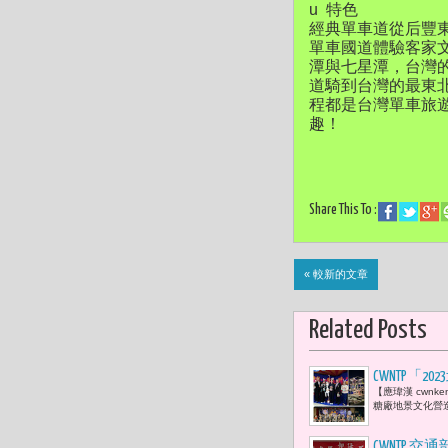
u 特色
經典單車道從后豐
單車國道體驗客家
潭與七星潭，台灣
道騎到台灣的最東
程都是台灣單車旅
趣！
Share This To :
« 較新的文章
Related Posts
CWNTP「
【應瑋漢 cwnk
61)、五
糖廠地景文化營造
CWNTP