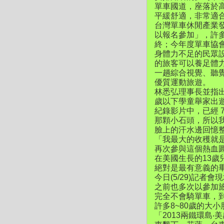
單車國道，座落於
平緩舒適，非常適
台灣單車休閒產業
以報名參加」，許
終；今年度單車協
身體力不足的民眾
的旅客可以養足體
一趟綜合視覺、聽
優質運動旅遊。
林悉弘理事長並指出
歲以下學童舉家出
紀錄影片中，已經 
那顆小石頭，所以
臉上的汗水邊回憶
「我最大的收穫就
再次參與這個熱血圓
在美國生長的13
絕對是最有意義的
今日(5/29)記
之前也多次以參加
完全不會騎單車，
許多8~80歲的大
「2013兩鐵環島