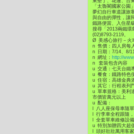
東墾丁、花蓮、台
「太魯閣國家公園
夢幻自行車道讓旅
與自由的彈性，讓
鐵路便當、入住星
搜尋「2013兩鐵
(02)8793-2119。
Ø 美感心旅行－火
n 售價：四人房每人
n 日期：7/14、8
n 網址：
http://ww
n 套裝包含內容
u 交通：七天台鐵
u 餐食：鐵路特色
u 住宿：高雄金
u 其它：行程表列
u 單車規格：美利
市價皆萬元以上
u 配備：
l 八人座保母車隨
l 行李車全程跟隨
l 全套單車維修設
u 特別加贈四大超
l 頭好壯壯萬用