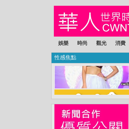
娛樂
時尚
觀光
消費
性感焦點