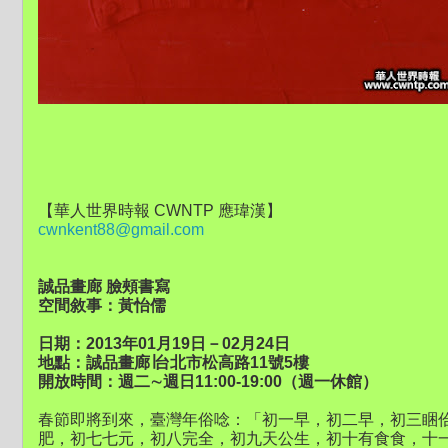
【華人世界時報 CWNTP 應瑋漢】
cwnkent88@gmail.com
誠品畫廊 臉頰書寫
空間敘事：黃怡儒
日期：2013年01月19日－02月24日
地點：誠品畫廊∣台北市松高路11號5樓
開放時間：週二∼週日11:00-19:00（週一休館）
春節即將到來，臺灣年俗唸：「初一早，初二早，初三睏
肥，初七七元，初八完全，初九天公生，初十有食食，十