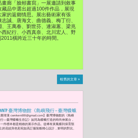
品畫廊「臉頰書寫」一展邀請到敘事
藏品中選出超過100件作品，展現
大家的返鄉情思。展出藝術家有張
陳志誠、唐海文、曲德義、梅丁衍、
淵、王萬春、劉世芬、連淑蕙、梁兆
小西紀行、小西真奈、北川宏人、野
84到2011橫跨近三十年的時間。
較舊的文章 »
CWNTP 臺灣博物館《島嶼飛行 – 臺灣蝶蛾
應瑋漢 cwnkent88@gmail.com】臺灣博物館的《島嶼
生存記》發想「從翅膀花紋到山林秘
飛行—臺灣蝶蛾生存記》如同為蝶蛾打造的時尚伸展台，
境，臺灣生態知識之旅，讓旅行成為學
每一件標本都是精緻的展示作品。從稀有黃鳳蝶到保育類
上的花紋與色彩宛如高訂服裝般精心設計，鮮明的對比、
習，也讓學習成為旅行。」台灣旅遊知
識經濟新時代 即將展開