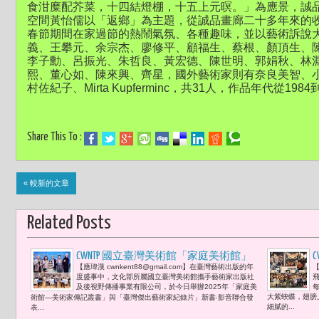
食泔糜配芥菜，十四結燈棚，十五上元暝。」為應景，誠
空間黃怡儒以「返鄉」為主題，從誠品畫廊二十多年來的收
春節期間在家過節的熱鬧氣氛、各種趣味，並以藝術訴說
義、王攀元、余宗杰、廖修平、顧福生、蔡根、顏頂生、
李子勳、呂振光、朱哲良、黃宏德、陳世明、郭娟秋、林
熙、董心如、陳來興、齊星，國外藝術家則有奈良美智、
村佐紀子、Mirta Kupferminc，共31人，作品年代從19
Share This To :
« 較新的文章
Related Posts
CWNTP 國立臺灣美術館「家庭美術館」
【應瑋漢 cwnkent88@gmail.com】在臺灣藝術出版的年
【
新書‧影音聯合發表會 李遠:「唯有藝術
度盛事中，文化部所屬國立臺灣美術館攜手藝術家出版社
可以使人安靜下來，覺得快樂、愉悅，
及後視野傳播事業有限公司，於今日舉辦2025年「家庭美
大紫蛺蝶，翅膀
術館—美術家傳記叢書」與「臺灣傑出藝術家紀錄片」新書‧影音聯合發
覺得生存找到意義。」曹文傑:「重建臺
細膩的...
表...
灣藝術史2.0計畫的意義，正是在於透過