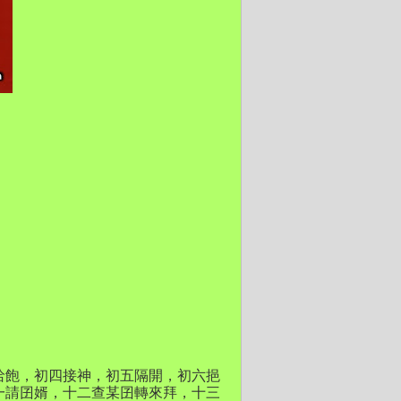
佮飽，初四接神，初五隔開，初六挹
一請囝婿，十二查某囝轉來拜，十三