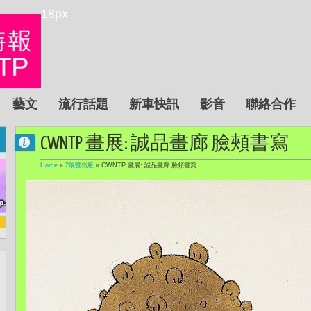
18px
藝文
流行話題
新車快訊
影音
聯絡合作
CWNTP 畫展: 誠品畫廊 臉頰書寫
Home
»
2展覽出版
»
CWNTP 畫展: 誠品畫廊 臉頰書寫