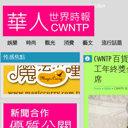
18px
娛樂
時尚
觀光
消費
藝文
流行話題
性感焦點
CWNTP 
工年終獎
席
Home
»
A財經
»
CWNTP 