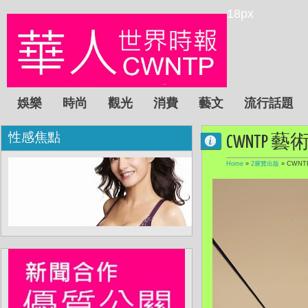
18px
娛樂
時尚
觀光
消費
藝文
流行話題
性感焦點
CWNTP 藝
Home
»
2展覽出版
»
CWNT