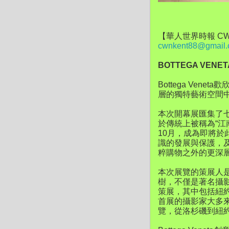
【華人世界時報 CW
cwnkent88@gmail
BOTTEGA VEN
Bottega Ve
層的獨特藝術空間
本次開幕展匯集了
於傳統上被稱為“江
10月，成為即將於此
識的發展與保護，
粹購物之外的更深
本次展覽的策展人
樹，不僅是著名攝
策展，其中包括紐約大
首展的攝影家大多來
覽，從洛杉磯到紐