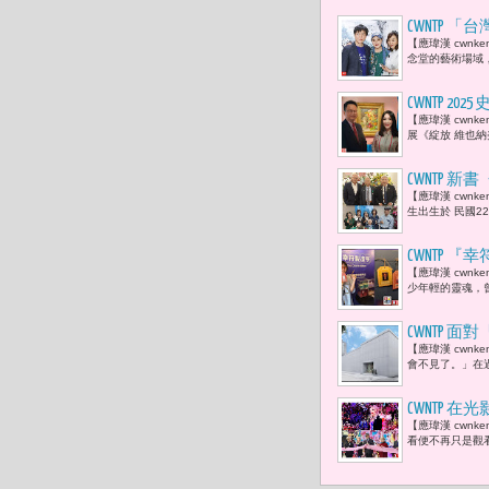
CWNTP
【應瑋漢 cwn
黃文德、唐
念堂的藝術場域
采恭賀
CWNTP 
【應瑋漢 cwn
藝術與生活
展《綻放 維也
CWNTP
【應瑋漢 cwn
有了情感，
生出生於 民國2
的來臨？」
CWNTP
【應瑋漢 cwn
福平安符。
少年輕的靈魂，
​CWNT
【應瑋漢 cwn
未來成為「
會不見了。」在
CWNTP 
【應瑋漢 cwn
影》沉浸式
看便不再只是觀看