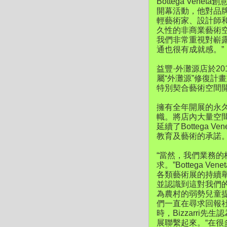
Bottega Ven
開幕活動，他對品
輕藝術家、設計師
久性的非商業藝術
我們非常重視對嶄
通也很有成就感。”
益豐·外灘源店於20
屬“外灘源”修復計
特別契合藝術空間
擁有全年開展的永久性
幟。將店內大量空
延續了Bottega
教育及藝術的承諾
“當然，我們業務
求。”Bottega V
各類藝術展的持續
並認識到這對我們
為農村的弱勢兒童
們一直在尋求回報
時，Bizzarri先
展聯繫起來。“在