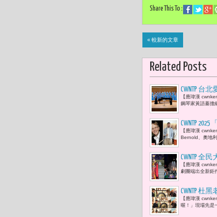
Share This To :
« 較新的文章
Related Posts
CWNTP
【應瑋漢 cwn
率領 鋼琴
鋼琴家黃語蓁擔
CWNTP 20
【應瑋漢 cwnk
Kofler
Bernold、奧地利的
CWNTP
【應瑋漢 cwn
檔」
劇團端出全新鉅
CWNTP
【應瑋漢 cwn
笑。-- T
喔！」現場先是一