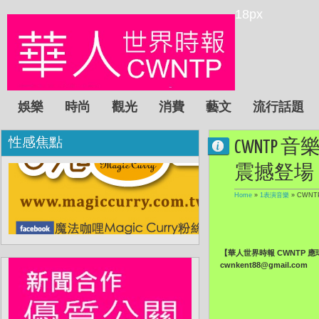
18px
娛樂
時尚
觀光
消費
藝文
流行話題
性感焦點
CWNTP
震撼豋場
Home
»
1表演音樂
»
CWNT
【華人世界時報 CWNTP 
cwnkent88@gmail.com