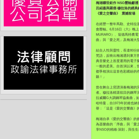
梅湘曠世鉅作
NSO壓軸獻禮
呂紹嘉與羅傑‧穆拉洛的經典
《愛之交響曲》 震撼豋場
在經歷一整年馬勒、史特拉溫
會壓軸。6月16日（六）晚
MURARO）、翁德馬特農電
曲」與「愛之死」及梅湘大
結合人性與靈性，長達80分鐘
梵語，反映出梅湘遇到東方
典音樂史上首度運用的電子
一般的柔美。自首演以來，
都爭相演出這首色彩繽紛的
聽！」
曾在舞台上背譜演奏梅湘的
者。穆拉洛精湛炫目的鋼琴演
拉威爾G大調鋼琴協奏曲，
哈特曼，自1973年於維也
譽：「這是《愛的交響曲》
梅湘自承《愛的交響曲》的
為器樂曲的「序曲」與「愛之
享NSO的精緻‧深刻，與生