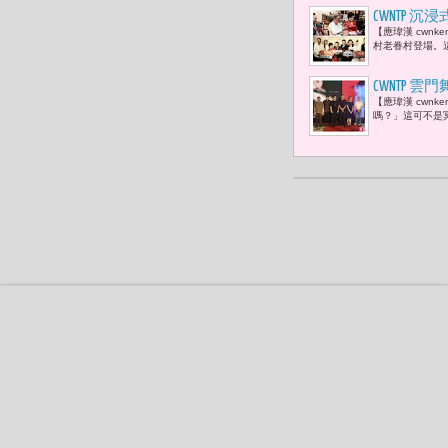
CWNTP
【應瑋漢 cwn
父母 一起
村老眷村登場。
CWNTP
【應瑋漢 cwn
停止的感官
嗎？」這可不是冥
總監劉怡汝
身支持