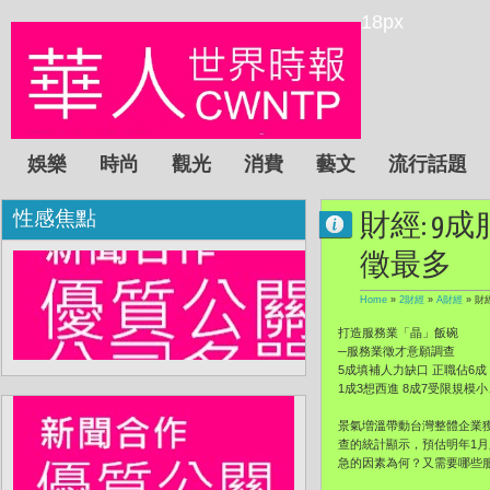
18px
娛樂
時尚
觀光
消費
藝文
流行話題
性感焦點
財經: 9
徵最多
Home
»
2財經
»
A財經
»
財
打造服務業「晶」飯碗
─服務業徵才意願調查
5成填補人力缺口 正職佔6成 
1成3想西進 8成7受限規模
景氣増溫帶動台灣整體企業
查的統計顯示，預估明年1
急的因素為何？又需要哪些