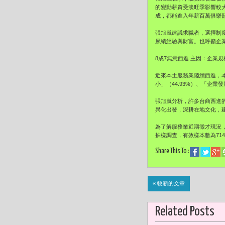
的變動薪資受淡旺季影響較
成，都能進入年薪百萬俱樂
張旭嵐建議求職者，選擇制
累績經驗與財富。也呼籲企
8成7無意西進 主因：企業
近來本土服務業陸續西進，本
小」（44.93%）、「企業發
張旭嵐分析，許多台商西進
異化出發，深耕在地文化，建
為了解服務業近期徵才現況，
抽樣調查，有效樣本數為714
Share This To :
« 較新的文章
Related Posts