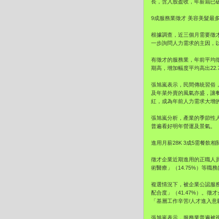
長，含入股盈收，年薪屆已破
9成服務業徵才 美容美髮最多
根據調查，近三個月需要徵才
一步詢問人力需求的主因，以「
有徵才的服務業，年前平均徵才
期高，增加幅度平均高出22.
張旭嵐表示，民間傳統習俗
及年菜外賣的風氣亦盛，讓
紅，成為年前人力需求大增
張旭嵐分析，產業的季節性
普遍看好明年營運及景氣。
進用月薪28K 3成5需餐飲
徵才企業近期進用的正職人員平
術醫療」（14.75%）等職
複選情況下，被企業公認服務
配合度」（41.47%）。徵
「基層工作辛苦/人才進入意願
張旭嵐表示，服務業普遍被