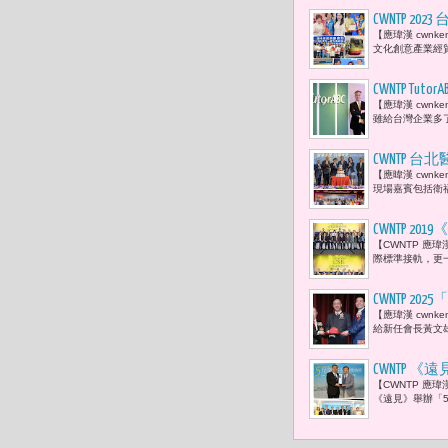
CWNTP 
【應瑋漢 cwn
會的付出
文化創意產業經貿
CWNTP 
【應瑋漢 cwn
爭力、確保
雖給台灣企業多
個充滿不確
CWNTP
【應暐漢 cwnke
系。」
現場嘉賓包括衛
CWNTP 
【CWNTP 應瑋
際標準接軌，更一
CWNTP 
【應瑋漢 cwnk
王應傑等政
給新任會長黃文
CWNTP
【CWNTP 應瑋
《遠見》舉辦「