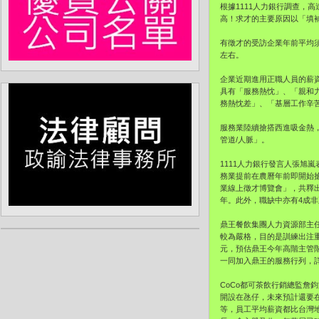
根據1111人力銀行調查，
高！求才的主要原因以「填
有徵才的受訪企業年前平均須
左右。
企業近期進用正職人員的薪資
具有「服務熱忱」、「親和
務熱忱差」、「基層工作辛苦
服務業陸續搶搭西進吸金熱
管道/人脈」。
1111人力銀行發言人張旭
務業提前在農曆年前即開始搶
業線上徵才博覽會」，共釋
年。此外，職缺中亦有4成
鼎王餐飲集團人力資源部主
較為嚴格，目的是訓練出注
元，預估鼎王今年高階主管
一同加入鼎王的服務行列，詳
CoCo都可茶飲行銷總監詹
開設在氹仔，未來預計還要在
等，員工平均薪資都比台灣地