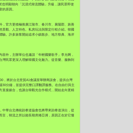
TE也明顯朝向「沉浸式韓流體驗」升級，讓民眾即使
聖的原因。
外，官方更積極推廣江陵市、春川市、襄陽郡、旌善
然景觀、人文特色、私房玩法與限定行程介紹。韓國
體驗。許多旅客開始追求小鎮散步、地方祭典、海岸
內容外，主辦單位也邀請「年輕國樂歌手」李允啊，
台灣民眾更深入理解韓國文化魅力。從音樂、服飾到
6:00，將於台北世貿A1會議室舉辦商談會，提供台灣
場30分鐘，並提供完整口譯翻譯服務。在自由行與主
方直接媒合，也讓台韓觀光合作模式，開始走向更精
外，中華台北傳統跆拳道協會也將帶來跆拳道演出，從
而言，韓流之所以能長期席捲亞洲，原因正在於它懂