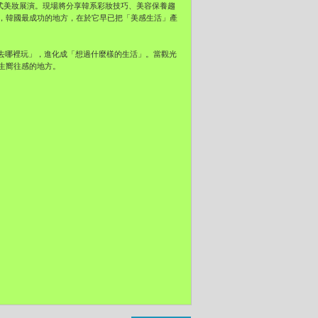
ow韓式美妝展演。現場將分享韓系彩妝技巧、美容保養趨
，韓國最成功的地方，在於它早已把「美感生活」產
「去哪裡玩」，進化成「想過什麼樣的生活」。當觀光
生嚮往感的地方。