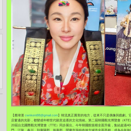
【應瑋漢
cwnkent88@gmail.com
】韓流真正厲害的地方，從來不只是偶像與戲劇。
店窗邊的光影，都變成年輕世代願意追逐的文化情緒。第二屆韓國觀光博覽會（KTE）
20屆台北國際觀光博覽會（TTE）同步展出。今年韓國館規模全面升級，集結超過4
門、江陵、春川，到襄陽郡、旌善郡、聞慶市等特色地方城市全面亮相，成為今年旅