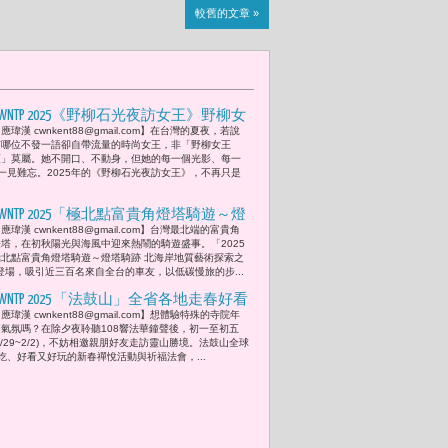
較舊的文章 »
CWNTP 2025《野柳石光夜訪女王》野柳女
應瑋漢 cwnkent88@gmail.com】在台灣的夏夜，若說
王的夜間燈光伸展台「燈光下，她是超
有哪位不發一語卻自帶流量的時尚女王，非「野柳女王
模，也是女王。 」
頭」莫屬。她不開口、不動身，但她的每一個光影、每一
一見難忘。2025年的《野柳石光夜訪女王》，不再只是
CWNTP 2025「極北點富貴角燈塔騎遊～燈
應瑋漢 cwnkent88@gmail.com】台灣最北端的富貴角
塔騎跡 北海岸地質藝術探索之旅」洪孟
燈塔，在初秋陽光與海風中迎來熱鬧的騎遊盛事。「2025
楷與300位車友共賞北海岸風華 永續環
極北點富貴角燈塔騎遊～燈塔騎跡 北海岸地質藝術探索之
登場，吸引近三百名來自全台的車友，以低碳慢旅的步...
保、文化深度與觀光活力一次感受
CWNTP 2025 「法鼓山」全省各地走春好看
應瑋漢 cwnkent88@gmail.com】想體驗特殊的寺院年
好吃又好玩 陪伴大眾廣納佛菩薩的祝福
節氣氛嗎？在除夕夜聆聽108響法華鐘聲後，初一至初五
1/29~2/2)，不妨相邀親朋好友走訪靈山勝境。法鼓山全球
吃、好看又好玩的新春禪悅活動與祈福法會，...