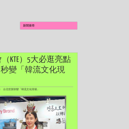
覽會（KTE）5大必逛亮點
貿秒變「韓流文化現
海來台 台北世貿秒變「韓流文化現場」