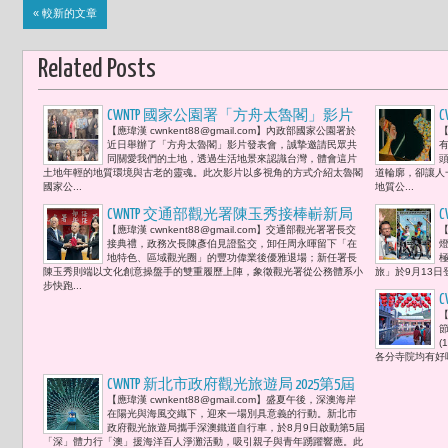
« 較新的文章
Related Posts
CWNTP 國家公園署「方舟太魯閣」影片
【應瑋漢 cwnkent88@gmail.com】內政部國家公園署於
【
發表會 中佳電力董事長王應傑及其夫人
近日舉辦了「方舟太魯閣」影片發表會，誠摯邀請民眾共
胡寶莉 出席力挺支持
同關愛我們的土地，透過生活地景來認識台灣，體會這片
土地年輕的地質環境與古老的靈魂。此次影片以多視角的方式介紹太魯閣
道輪廓，卻讓人
國家公...
地質公...
CWNTP 交通部觀光署陳玉秀接棒嶄新局
【應瑋漢 cwnkent88@gmail.com】交通部觀光署署長交
【
「觀光不只是風景的展演，更是引領文
接典禮，政務次長陳彥伯見證監交，卸任周永暉留下「在
化的共鳴與價值的傳遞。」
地特色、區域觀光圈」的豐功偉業後優雅退場；新任署長
陳玉秀則端以文化創意操盤手的雙重履歷上陣，象徵觀光署從公務體系小
旅」於9月13日
步快跑...
【
(
各分寺院均有好
CWNTP 新北市政府觀光旅遊局 2025第5屆
【應瑋漢 cwnkent88@gmail.com】盛夏午後，深澳海岸
「深」體力行「澳」援海洋百人淨灘活
在陽光與海風交織下，迎來一場別具意義的行動。新北市
動 採用ICC國際淨灘行動（International
政府觀光旅遊局攜手深澳鐵道自行車，於8月9日啟動第5屆
「深」體力行「澳」援海洋百人淨灘活動，吸引親子與青年踴躍響應。此