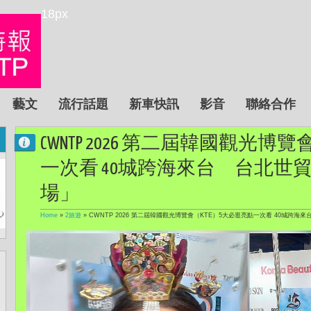
18px
藝文
流行話題
新車快訊
影音
聯絡合作
CWNTP 2026 第二屆韓國觀光博
一次看 40城跨海來台 台北世
場」
Home
»
2旅遊
»
CWNTP 2026 第二屆韓國觀光博覽會（KTE）5大必逛亮點一次看 40城跨