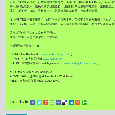
近年「飛韓國變漂亮」已成亞洲旅遊新趨勢，今年KTE也特別規劃K-Beauty Sh
勢與流行妝感教學，讓民眾除了規劃旅行，也能同步掌握最新韓流美學。某種程度上
業化。從美妝、咖啡、穿搭到旅行，韓國輸出的其實是一整套生活氛圍。
.
而今年KTE真正值得關注的，或許不只是觀光本身。它代表亞洲旅遊市場，正在從
開始結合文化、內容、社群與情緒價值，未來最有競爭力的國家，將是那些能讓人產
.
因為真正能留下人的，從來不是景點。
而是一種讓人願意反覆想念的生活氣味。
.
#韓國觀光博覽會 #KTE
.
( NFG - NeoFashionGo
www.neofashiongo.com
)
( CWNTP - 華人世界時報
www.cwntp.net
)
( EDN - 東方數位新聞- EastDigitalNews -
www.eastdigitalnews.com
)
..
#NFG #流行電通 #NeoFashionGo
#CWNTP #華人世界時報 #ChinaAndtheWorldNews
#EDN #東方數位新聞 #EastDigitalNews
.
Share This To :