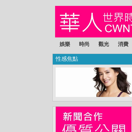
娛樂
時尚
觀光
消費
性感焦點