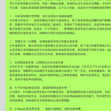
早已不是單純觀光目的地，而是一種融合娛樂、美感與生活方式的文化體驗。今年K
不出國，也能在展場感受濃厚韓國氛圍。以下五大亮點，也成為今年韓國館最值得朝
.
一、40多個韓國市郡齊聚 地方深度旅行成最新趨勢:
今年最大特色之一，便是韓國地方城市大規模來台。除了旅客熟悉的首爾與熱門商圈
郡、聞慶市等具有地方文化色彩的二線城市。現場除了完整旅遊資訊，也提供各地自
觀光型態正在改變。從過去「打卡型旅行」，逐漸轉向更講究地方感與生活感的深度
咖啡館與在地市場文化，韓國地方城市也因此快速崛起。
.
二、韓國文化一次體驗 從傳統藝術到地方節慶全面進場:
今年展期四天，舞台區安排大量韓國文化演出與介紹活動。除了地方節慶與傳統文化
以及長期分享韓國旅遊與文化內容的創作者崔恩智到場，希望透過不同世代視角，讓
地方故事，韓國觀光正在把文化本身，變成最有價值的觀光內容。
.
三、B2B商談會登場 台韓觀光合作全面升級 :
今年KTE另一項重要亮點，則是同步舉辦B2B商談交流活動。5月22日下午14:00至1
旅遊業者、相關單位與韓國官方及觀光產業代表進行一對一交流。全程免費參與，每
題旅遊快速成長的時代，旅遊市場競爭核心已逐漸從價格，轉向內容差異化。透過官
準、更具市場效率的新階段。
.
四、K-POP與跆拳道登場 展場秒變韓流嘉年華 :
六日兩天，KTE舞台區將安排K-POP舞蹈演出，讓現場瞬間化身大型韓流派對。此
音樂、舞蹈到武術文化，全面展現韓國流行文化與傳統精神並存的魅力。對年輕世代
得把娛樂感、節奏感與文化辨識度結合成完整體驗。
.
五、K-Beauty美妝秀登場 「邊旅行邊變美」成韓流新商機 :