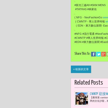
.
#新光三越A9 #SKM MENS
#TATRAS #林家佑
.
( NFG - NeoFashionGo
www
( CWNTP - 華人世界時報
w
( EDN - 東方數位新聞- EastD
.
#NFG #流行電通 #NeoFas
#CWNTP #華人世界時報 #Ch
#EDN #東方數位新聞 #EastD
Share This To :
« 較新的文章
Related Posts
CWNTP
【應瑋漢 cwnk
YouTub
界的文化沙龍，