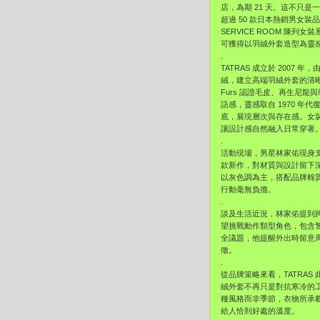
店，為期 21 天。這不只
超過 50 款日本熱銷男女
SERVICE ROOM 陳
可獲得以羽絨外套造型為靈
.
TATRAS 成立於 2007
絨，建立高端羽絨外套的清晰
Furs 認證毛皮、再生尼
語感，靈感取自 1970 
底，展現層次與存在感。女
讓設計感自然融入日常穿著
.
活動現場，男星林家佑現身
款新作，對材質與設計留下
以灰色調為主，搭配品牌棉
行動毫無負擔。
.
談及生活近況，林家佑提到跨
望挑戰動作類型角色，包含
全議題，他提醒外出時留意
徵。
.
從品牌策略來看，TATRA
絨外套不再只是對抗寒冷的
種風格而非季節，衣物所承載
給人恰到好處的溫度。