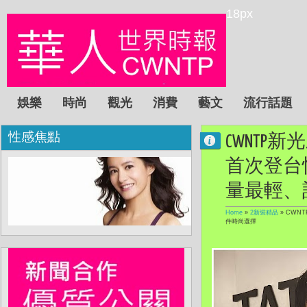
18px
娛樂
時尚
觀光
消費
藝文
流行話題
性感焦點
CWNTP新
首次登台
量最輕、
Home
»
2新裝精品
»
CWN
件時尚選擇