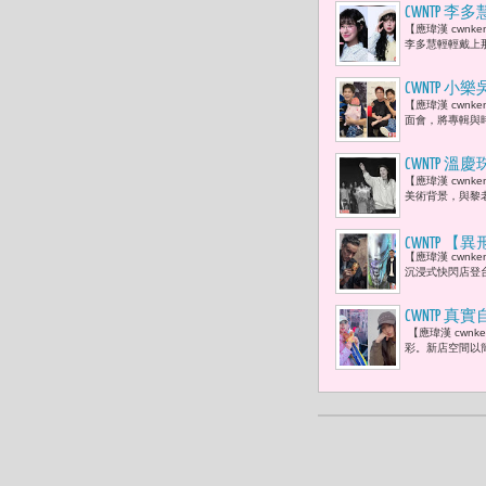
CWNTP 
【應瑋漢 cwn
NICHE
李多慧輕輕戴上
CWNTP
【應瑋漢 cwnk
面會，將專輯與時
CWNTP 
【應瑋漢 cwn
的，我要和
美術背景，與黎老
愛！」
CWNTP
【應瑋漢 cwn
直是《異形
沉浸式快閃店登台
壓迫感。」
CWNTP 真
【應瑋漢 cwnk
周子瑜及志
彩。新店空間以簡