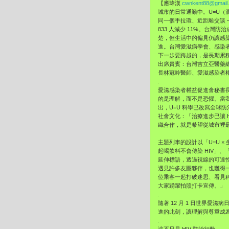
【應瑋漢
cwnkent88@gmail
城市的日常通勤中。U=U（
同一個手拉環、近距離交談 –
833 人減少 11%。台灣
楚，但生活中的偏見仍讓感
進。台灣愛滋病學會、感染者
下一步要跨越的，是長期累
出席貴賓：台灣吉立亞醫藥總
長林冠吟醫師、愛滋感染者
.
愛滋感染者權益促進會秘書
的是理解，而不是恐懼。當
出，U=U 科學已改寫全
社會文化：「治療進步已讓 
織合作，就是希望從城市裡
主題列車的設計以「U=U 
起喝飲料不會傳染 HIV」
延伸標語，透過視線的可達
遇見許多友團夥伴，也難得
位乘客一起打破迷思、看見科學
大家踴躍拍照打卡宣傳。」
.
隨著 12 月 1 日世界愛
進的此刻，讓理解與尊重成
.