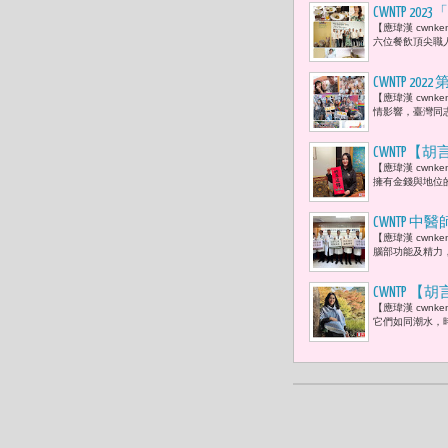
CWNTP 
【應瑋漢 cwn
凱及賈永婕
六位餐飲頂尖職
CWNTP 20
【應瑋漢 cwnk
工作環境外
情影響，臺灣同
CWNTP
【應瑋漢 cwn
找到真正的
擁有金錢與地位
CWNTP
【應瑋漢 cwn
持身體新陳
腦部功能及精力，
CWNTP
【應瑋漢 cwn
感謝我們所
它們如同潮水，