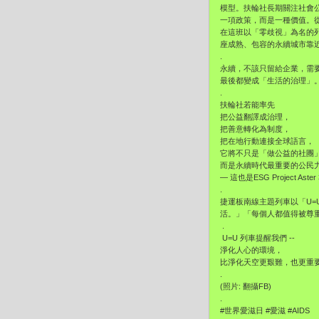
模型。扶輪社長期關注社會
一項政策，而是一種價值。
在這班以「零歧視」為名的列
座成熟、包容的永續城市靠
.
永續，不該只留給企業，需
最後都變成「生活的治理」
.
扶輪社若能率先
把公益翻譯成治理，
把善意轉化為制度，
把在地行動連接全球語言，
它將不只是「做公益的社團
而是永續時代最重要的公民
— 這也是ESG Project Ast
.
捷運板南線主題列車以「U=
活。」「每個人都值得被尊
.
U=U 列車提醒我們 --
淨化人心的環境，
比淨化天空更艱難，也更重
.
(照片: 翻攝FB)
.
#世界愛滋日 #愛滋 #AIDS