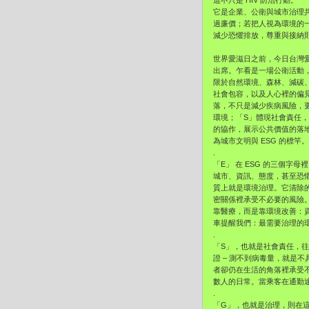
這不只是 HIV 防治行動。
它是企業、公衛與城市治理共
過廉價；若把人視為環境的
減少恐懼排放，尊重與接納
世界愛滋日之前，今日台灣
出席。乍看是一場公衛活動，
限於自然環境、森林、減碳
社會包容，以及人心裡的偏
落，不只是減少疾病風險，
環境；「S」體現社會責任
的協作，展示公共價值的落地
為城市文明與 ESG 的標竿。
.
「E」 在 ESG 的三個字
城市、資訊、態度，甚至恐懼
質上就是環境治理。它清除的
密關係裡承受不必要的風險。
靠醫療，而是靠環境改善：
車提醒我們：最需要治理的
.
「S」，也就是社會責任，往
證 – 測不到病毒量，就是
者卻仍在生活的角落裡承受
數人的日常。當乘客在通勤途
.
「G」，也就是治理，則在