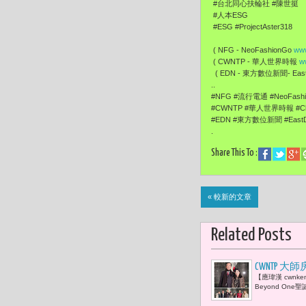
#台北同心扶輪社 #陳世挺
#人本ESG
#ESG #ProjectAster318
( NFG - NeoFashionGo
www
( CWNTP - 華人世界時報
w
( EDN - 東方數位新聞- EastD
..
#NFG #流行電通 #NeoFas
#CWNTP #華人世界時報 #Ch
#EDN #東方數位新聞 #EastD
.
Share This To :
« 較新的文章
Related Posts
CWNTP 
【應瑋漢 cwn
演，讓人溫
Beyond O