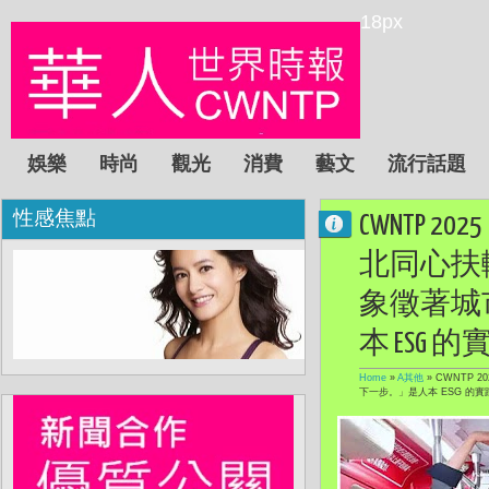
18px
娛樂
時尚
觀光
消費
藝文
流行話題
性感焦點
CWNTP 
北同心扶
象徵著城
本 ESG 的實
Home
»
A其他
»
CWNTP 
下一步。」是人本 ESG 的實踐 這