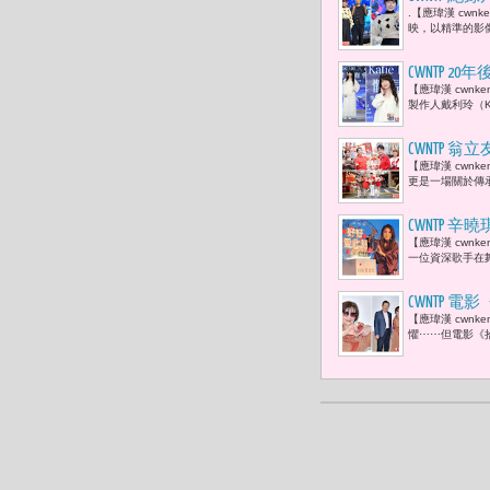
.【應瑋漢 cwn
軍時刻 曾
映，以精準的影像敘
要勇於挑戰
CWNTP
【應瑋漢 cwn
的全新單曲
製作人戴利玲（K
CWNTP
【應瑋漢 cwn
康，就是最
更是一場關於傳
CWNTP
【應瑋漢 cwn
了。」
一位資深歌手在舞
CWNTP
【應瑋漢 cwn
命裡失去的
懼⋯⋯但電影《