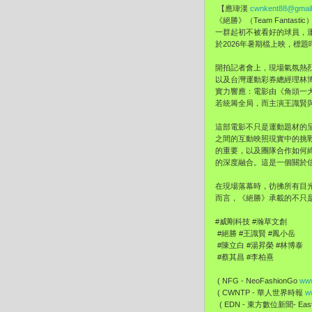
【應瑋漢
cwnkent88@gmai
《絕勝》（Team Fant
一群起初不被看好的球員，
於2026年暑期檔上映，標題呼應
開拍記者會上，現場氣氛熱
以及台灣運動彩券總經理林
實力響應：電影由《角頭一
若統籌全局，而主演王識賢
這部電影不只是運動題材的
之間的互動映照現實中的挑
的重要，以及團隊合作如何
的深度融合。這是一個關於
在現場落幕時，彷彿所有目
而言，《絕勝》承載的不只
#威剛科技 #瀚草文創
#絕勝 #王識賢 #鳳小岳
#陳立白 #湯昇榮 #林博泰
#蔡其昌 #李柏熹
( NFG - NeoFashionGo
www
( CWNTP - 華人世界時報
w
( EDN - 東方數位新聞- EastD