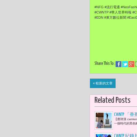
#NFG #流行電通 #NeoFas
#CWNTP #華人世界時報 #Ch
#EDN #東方數位新聞 #EastD
Share This To :
« 較新的文章
Related Posts
CWNTP
【應瑋漢 cwn
生的武器；
一個時代的黑色
CWNTP