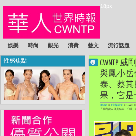
18px
娛樂
時尚
觀光
消費
藝文
流行話題
性感焦點
CWNT
與鳳小岳
泰、蔡其
果，它是
Home
»
1音樂電影
»
CWN
「勝利從未只是結果，它是一