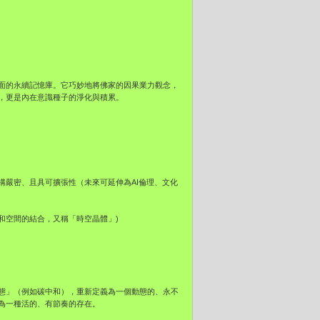
面的永續記憶庫。它巧妙地將佛家的因果業力觀念，
，更是內在意識種子的淨化與積累。
構嚴密、且具可擴張性（未來可延伸為AI倫理、文化
stal:,強調時間和空間的結合，又稱「時空晶體」)
態」（例如碳中和），重新定義為一個動態的、永不
為一種活的、有節奏的存在。