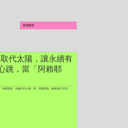
318：「當星群取代太陽，讓永續有
G心跳，當「阿賴耶
魂。」--「時間晶體」永續ESG心跳，當「阿賴耶識」轉角遇見 ESG 。