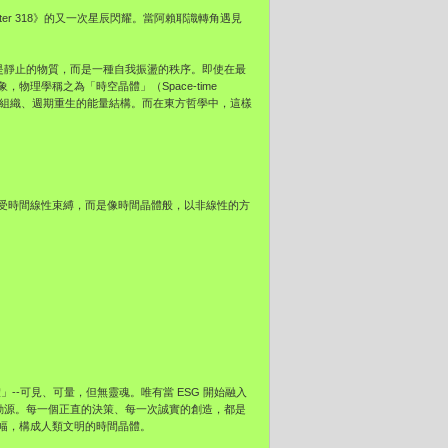
r 318》的又一次星辰閃耀。當阿賴耶識轉角遇見
它不是靜止的物質，而是一種自我振盪的秩序。即使在最
理學稱之為「時空晶體」（Space-time
自我組織、週期重生的能量結構。而在東方哲學中，這樣
受時間線性束縛，而是像時間晶體般，以非線性的方
--可見、可量，但無靈魂。唯有當 ESG 開始融入
振動源。每一個正直的決策、每一次誠實的創造，都是
幅，構成人類文明的時間晶體。