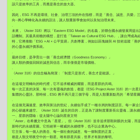
該只是效率的工具，而應是善念的放大器。
.
因此，ESG 不再是環境、社會、治理三項的外在指標，而是「善念、誠意、共榮」三重能
向--將心學轉化為永續的語法，讓人類重新學會如何以良知治理未來。
.
未來，《Aster 318》將以「Eastern ESG Model」的名義，於聯合國永續發
話機制。其最具前瞻的構想，是打造「Taiwan as Cultural ESG Hub」，
時，它將推動「ESG × AI × 公平貿易」共創專案，例如以區塊鏈與 AI 技術追
的心靈永續評價系統。
.
最終目標，是孕育出一個「善念經濟體（Goodness Economy）」
讓人類的價值回歸於誠意與信念，而非僅僅是市場價格。
.
《Aster 318》的信念極為簡潔：「制度只是形式，善念才是能源。」
.
在這場文明轉向的時代裡，它不追求權威的耀眼，而是星群的共鳴。
每一次正直的決策、每一次有靈魂的創造，都是《ESG Project Aster 318》
集體的心靈詩。那時候，ESG 將不再只是三個字母，而是人類重新點亮的「希望星
.
在這個充滿速度、效率與算法的世紀，永續似乎成了一種冷冽的制度語言。每一家企
的心卻越來越空。《Aster 318》誕生的目的，正是為了讓制度重新長出靈魂，讓永
一、星群的隱喻：從太陽中心論到星座文明
「Aster」在希臘文中意為「星星」。但《Aster 318》並非追求那顆刺眼的太陽
新時代的永續星圖。它拒絕單一權威的永續標準，也不以企業為中心。
它主張，每一個人的善念、每一個社會的誠意、每一個制度的正直，
都是人類文明夜空中的一顆星。唯有群星共振，世界才有新的黎明。