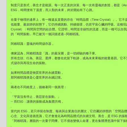
.
制度只是形式，善念才是能源。每一次正直的決策、每一次有靈魂的創造，都是《Aste
ESG，時間便有了溫度，而人類的未來，終於開始有了心跳。
.
在量子物理的邊界上，有一種違反直覺的存在「時間晶體（Time Crystal）」。
低能量、最寂靜的狀態下，它仍持續跳動、持續循環，仿若宇宙心臟的呼吸。這種現象，物
Crystal）：時間與空間的結合體。它證明，時間並非線性的流逝，而是一種可以
的「時間振動」早已被另一個詞描述過--阿賴耶識。
.
阿賴耶識：靈魂的時間儲存器 。
.
佛家認為，阿賴耶識是「識」的最深層，是一切經驗的種子庫。
所有念頭、行為、善惡、選擇，都會在此留下軌跡，成為未來果報的能量基因。它不
式儲存與再現生命的振動。
.
如果時間晶體是物質世界的永續震動，
那阿賴耶識便是心靈世界的永續記憶。
.
兩者在不同維度上，描繪著同一個真理：
.
「宇宙沒有停止，善惡皆在振動。」
-- 而ESG：讓善的振動成為集體共鳴 。
.
當代的 ESG，若只停留在制度、報表與企業責任的層次，它仍屬於靜態的「空間晶體」
心念、文化與道德意識，它才會進化為時間晶體式的永續文明。善念，是 ESG 的
「阿賴耶識」層面的一次量子閃爍。它不僅改變個人命運，更在集體潛意識中留下振
.