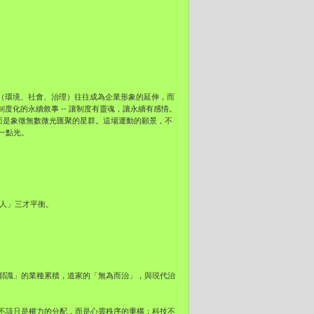
G（環境、社會、治理）往往成為企業形象的延伸，而
個過度制度化的永續敘事 -- 讓制度有靈魂，讓永續有感情。
恆星，而是象徵無數微光匯聚的星群。這場運動的願景，不
一點光。
、人」三才平衡。
耶識」的業種累積，道家的「無為而治」，與現代治
治理不該只是權力的分配，而是心靈秩序的重構；科技不