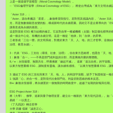
上是一個道德宇宙模型（Moral Cosmology Model）。
--「ESG倫理宇宙學（Ethical Cosmology of ESG）」 將使台灣成為「東方文明
.
「Aster 318 」：
「Aster」源自希臘語「星星」，象徵希望與指引。若對照其倡議內容，「Aster 31
光，而是無數個願意改變的點，構成新時代的永續星圖。因此它不是企業導向的「E
讓善意成為永續的基因。」
這是對當前 ESG 權力結構的修正。它反對由單一權威機構（太陽）制定僵化標準
成一個去中心化、有機的永續文明。這是一種從「他律」到「自律」的昇華。
三者形成「三位一體」的文明系統，對應於東方「天、人、地」的三才哲學。這個結
治理、教育永續）。
.
3：代表「ESG」三支柱（環境、社會、治理），但在東方思維裡，也隱含「天、地
1：象徵「合一」——不再是部門或利益的分割，而是萬物共榮的整體觀。
8／∞：永恆循環、無限共生，呼應佛家「緣起不滅」、道家「道法自然」的宇宙觀。
以東方智慧重構 ESG，讓制度有靈魂、讓永續有感情。「以東方智慧重構 ESG，
.
3: 連結了 ESG 的三支柱與東方「天、地、人」的和諧宇宙觀，賦予了制度框架一
1: 強調「心」的合一性，是對現代社會部門化、利益切割思維的根本反思。
8/∞: 象徵永恆循環，將永續置於一個無限的時間維度中，超越了短期的財報與任期。
.
ESG Project Aster 318：
將《大學》、佛學、道家與量子物理並置，建立出一種新的「東方現代語境」。如「
易經「 一以貫之」
《了凡四訓》轉念哲學
大學 四書 儒家「誠意正心」