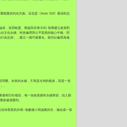
量的內在共振。這也是《Aster 318》最深的志
展周提出論述，並與歐盟、東協與非洲 ESG 智庫建立政策對
讓台灣成為結合文化永續、科技倫理與公平貿易的核心中樞。同
蹤「善的行為足跡」，建立一個可被量化、卻仍以倫理為魂
的一次星辰閃耀。未來的永續，不再是冷冽的報表，而是一首
圖」。
業都有ESG報告，每一份政策都有永續章節，但人類
續重新被感覺到。
，而是信仰星群的共鳴--無數微小而誠實的光，連結成一張