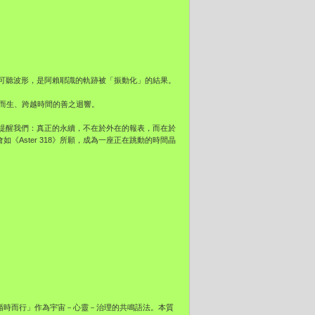
可聽波形，是阿賴耶識的軌跡被「振動化」的結果。
心而生、跨越時間的善之迴響。
提醒我們：真正的永續，不在於外在的報表，而在於
如《Aster 318》所願，成為一座正在跳動的時間晶
以善為本、循時而行」作為宇宙－心靈－治理的共鳴語法。本質