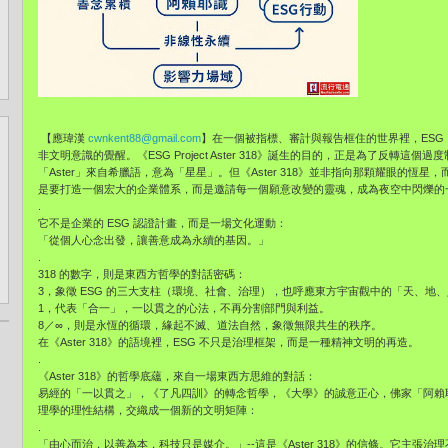
【應瑋漢
cwnkent88@gmail.com
】在一個被指標、審計與報告框住的世界裡，ES
非文明意識的覺醒。《ESG Project Aster 318》誕生的目的，正是為了反轉這
「Aster」來自希臘語，意為「星星」。但《Aster 318》並非指向那顆耀眼的
是要打造一個宏大的企業體系，而是邀請每一個願意改變的靈魂，成為夜空中閃爍的
.
它不是企業的 ESG 認證計畫，而是一場文化運動：
「從個人心念出發，讓善意成為永續的基因。」
.
318 的數字，則是東西方哲學的對話密碼：
3，象徵 ESG 的三大支柱（環境、社會、治理），也呼應東方宇宙觀中的「天、地
1，代表「合一」，一以貫之的心法，不再分割部門與利益。
8／∞，則是永恆的循環，緣起不滅、道法自然，象徵無限共生的秩序。
在《Aster 318》的語境裡，ESG 不只是治理框架，而是一種精神文明的再造。
.
《Aster 318》的哲學底蘊，來自一場東西方思維的對話：
易經的「一以貫之」，《了凡四訓》的轉念哲學，《大學》的誠意正心，佛家「阿賴
理學的理性結構，交織成一個新的文明矩陣：
.
「由心而治，以善為本，科技只是媒介。」--這是《Aster 318》的信條。它主張