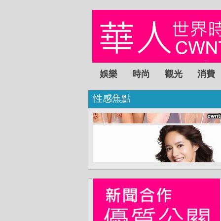
娛樂
時尚
觀光
消費
性感焦點