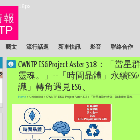
18px
藝文
流行話題
新車快訊
影音
聯絡合作
CWNTP ESG Project Aster 
靈魂。」--「時間晶體」永續ES
識」轉角遇見 ESG 。
Home
» Unlabelled »
CWNTP ESG Project Aster 318：「當星群取代太陽，讓永續有靈