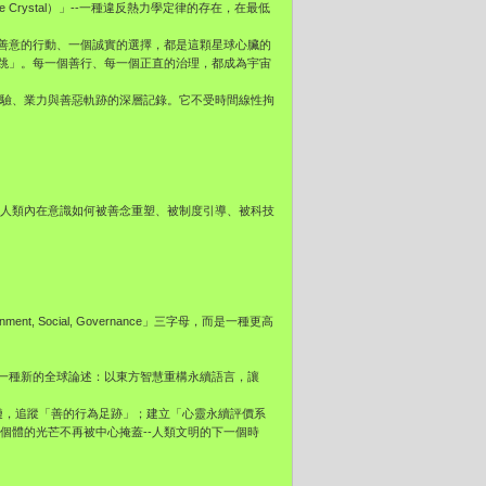
Crystal）」--一種違反熱力學定律的存在，在最低
善意的行動、一個誠實的選擇，都是這顆星球心臟的
的心跳」。每一個善行、每一個正直的治理，都成為宇宙
經驗、業力與善惡軌跡的深層記錄。它不受時間線性拘
而是人類內在意識如何被善念重塑、被制度引導、被科技
 Social, Governance」三字母，而是一種更高
發展周提出一種新的全球論述：以東方智慧重構永續語言，讓
與區塊鏈，追蹤「善的行為足跡」；建立「心靈永續評價系
當個體的光芒不再被中心掩蓋--人類文明的下一個時