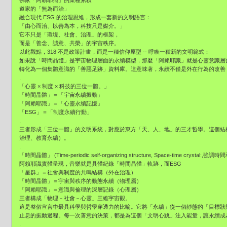
佛家「阿賴耶識」的業種累積
道家的「無為而治」
融合現代 ESG 的治理思維，形成一套新的文明語言：
「由心而治、以善為本，科技只是媒介。」
它不只是「環境、社會、治理」的框架，
而是「善念、誠意、共榮」的宇宙秩序。
以此觀點，318 不是政策計畫，而是一種信仰原型 -- 呼喚一種新的文明範式：
如果說「時間晶體」是宇宙物理層面的永續模型，那麼「阿賴耶識」就是心靈意識層
轉化為一個集體意識的「善惡足跡」資料庫。這意味著，永續不僅是外在行為的改善
.
「心靈 × 制度 × 科技的三位一體。」
「時間晶體」＝「宇宙永續振動」
「阿賴耶識」＝「心靈永續記憶」
「ESG」＝「制度永續行動」
.
三者形成「三位一體」的文明系統，對應於東方「天、人、地」的三才哲學。這個結
治理、教育永續）。
.
「時間晶體」 (Time-periodic self-organizing structure, Space-time cry
阿賴耶識實體呈現，音樂就是具體紀錄「時間晶體」軌跡，而ESG
「星群」＝社會與制度的共鳴結構（外在治理）
「時間晶體」＝宇宙與秩序的動態永續（物理層）
「阿賴耶識」＝意識與倫理的深層記錄（心理層）
三者構成「物理－社會－心靈」三維宇宙觀。
這是整個宣言中最具科學與哲學穿透力的比喻。它將「永續」從一個靜態的「目標狀
止息的振動過程。每一次善意的決策，都是為這個「文明心跳」注入能量，讓永續成
.