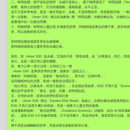
二、時間晶體：當宇宙告訴我們「永續不是靜止」: 量子物理發現了「時間晶體（Time 
能量、最靜止的狀態下，它仍持續跳動、週期振盪，永不止息。
這不只是科學奇蹟，更是一個文明啟示：永續，不是靜態保存，而是動態共鳴。一個
再一次跳動。《Aster 318》便以此為象徵--將「時間晶體」的概念轉化為「永續
能量場中的一次微光閃爍。
三、阿賴耶識：時間的心靈記憶 在佛家思想裡，阿賴耶識是萬念的種子庫，是所有
束，而以振動的形式存在。
.
若時間晶體是物質世界的永續運轉，
那阿賴耶識便是心靈世界的永續記憶。
.
因此，當《Aster 318》談永續，它指的不是「環境保護」或「企業責任」而已，
放大。這是一場文明心靈的覺醒。
四、東方心學 × 西方治理：文明的三位一體
《Aster 318》是東西哲學的交響：儒家的「誠意正心」、
佛家的「阿賴耶識」、道家的「無為而治」、西方的「治理科學」。
這四種精神在此交匯，形成一種新的治理語言--
「由心而治、以善為本，科技只是媒介。」在這樣的系統裡，ESG 不再只是「Environment,
層次的宇宙秩序：「善念、誠意、共榮」的時間結晶。
五、文明的未來：從善念經濟到星辰社會
未來，《Aster 318》將以「Eastern ESG Model」為核心，在聯合國永續
ESG 不再只是西方審計的框架，而是一場東方心靈文明的復興。
這場運動將啟動：「善念經濟體」（Goodness Economy）試驗區；結合 AI 
統」，成為 ESG 4.0 的倫理基礎。它不追求權力，而追求頻率。當星群取代太陽，
代，
將不再是金錢驅動的世界，而是由善念振動的星辰社會。