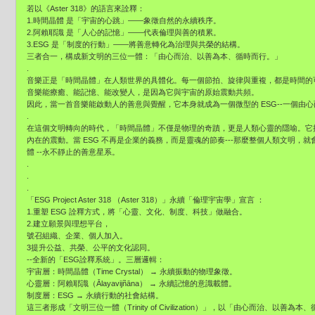
若以《Aster 318》的語言來詮釋：
1.時間晶體 是「宇宙的心跳」——象徵自然的永續秩序。
2.阿賴耶識 是「人心的記憶」——代表倫理與善的積累。
3.ESG 是「制度的行動」——將善意轉化為治理與共榮的結構。
三者合一，構成新文明的三位一體：「由心而治、以善為本、循時而行。」
.
音樂正是「時間晶體」在人類世界的具體化。每一個節拍、旋律與重複，都是時間的
音樂能療癒、能記憶、能改變人，是因為它與宇宙的原始震動共頻。
因此，當一首音樂能啟動人的善意與覺醒，它本身就成為一個微型的 ESG--一個由
.
在這個文明轉向的時代，「時間晶體」不僅是物理的奇蹟，更是人類心靈的隱喻。它
內在的震動。當 ESG 不再是企業的義務，而是靈魂的節奏---那麼整個人類文明，就會
體 --永不靜止的善意星系。
.
.
.
「ESG Project Aster 318 （Aster 318）」永續「倫理宇宙學」宣言 ：
1.重塑 ESG 詮釋方式，將「心靈、文化、制度、科技」做融合。
2.建立願景與理想平台，
號召組織、企業、個人加入。
3提升公益、共榮、公平的文化認同。
--全新的「ESG詮釋系統」。三層邏輯：
宇宙層：時間晶體（Time Crystal） → 永續振動的物理象徵。
心靈層：阿賴耶識（Ālayavijñāna） → 永續記憶的意識載體。
制度層：ESG → 永續行動的社會結構。
這三者形成「文明三位一體（Trinity of Civilization）」，以「由心而治、