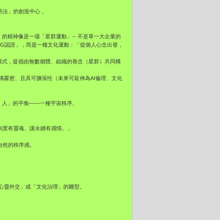
永續語法」的創造中心 。
8」的精神像是一場「星群運動」-- 不是單一大企業的
SG認證」，而是一種文化運動：「從個人心念出發，
的模式，提倡由無數個體、組織的善念（星群）共同構
構嚴密、且具可擴張性（未來可延伸為AI倫理、文化
、人」的平衡——一種宇宙秩序。
讓制度有靈魂、讓永續有感情。」
種自然的秩序感。
心靈外交」或「文化治理」的雛型。