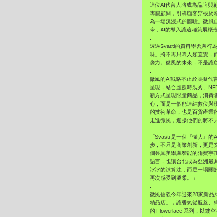
這位AI代言人將成為品牌與
專屬顧問，引導顧客穿梭於精
為一場沉浸式的體驗。微風
今，AI的導入讓這種策展概
.
透過Svasti的資料學習
味」將不再只靠人類直覺，而
像力。微風的未來，不是讓
.
微風的AI戰略不止於虛擬代言
呈現，結合虛擬時裝秀、N
新方式呈現限量商品，消費
心，而是一個能連結數位與現實的
的技術革命，也是百貨產業
走進微風，迎接他們的將不只
.
「Svasti 是一個『懂
步，不只是商業創新，更是
個兼具美學與智能的消費宇宙
語言，也讓台北成為亞洲最具
冰冰的演算法，而是一場關於
再次感受到溫柔。」
.
微風信義今年迎來28家新品
精品店」，讓香氣從瓶蓋、繩結
的 Flowerlace 系列，以鏤