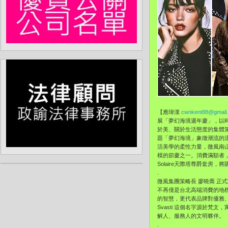
【應瑋漢
cwnkent88@gmail
展「夢幻海境週年慶」，以
於美、關於生活態度的集體
題「夢幻海境」象徵潮流的
活美學的柔性力量，微風南
模的節慶之一。消費滿額者，更
Solaire天際塔尊爵套房
.
微風集團策略長 廖曉喬 正式
不再僅是台北高端消費的地標
的智慧，更代表品牌對優雅
Svasti 這個名字源於
解人、服務人的文明夥伴。
.