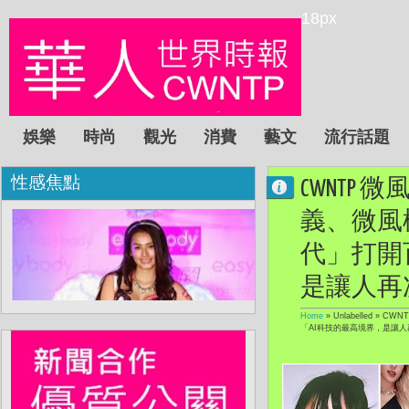
18px
娛樂
時尚
觀光
消費
藝文
流行話題
性感焦點
CWNTP 
義、微風
代」打開
是讓人再
Home
» Unlabelled »
CWN
「AI科技的最高境界，是讓