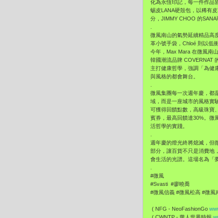
化為永恆印記，每一件作品皆是
蜴皮LANA硬殼包，以稀有皮
分，JIMMY CHOO 的
.
微風南山的氣勢延續精品高度，從 
革小號手袋，Chloé 則以
今年，Max Mara 在微
韓國潮流品牌 COVERNA
主打健康哲學，強調「為健康
與風格的都會舞台。
.
微風集團每一次週年慶，都
域，而是一座城市的風格實
可獲得回饋點數，高級珠寶
賓券，最高回饋達30%。
活哲學的實踐。
.
週年慶的燈光終將熄滅，但
部分，讓百貨不只是消費地
會生活的光譜。這場名為「
.
#微風
#Svasti #廖曉喬
#微風信義 #微風松高 #微風
( NFG - NeoFashionGo
www
( CWNTP - 華人世界時報
w