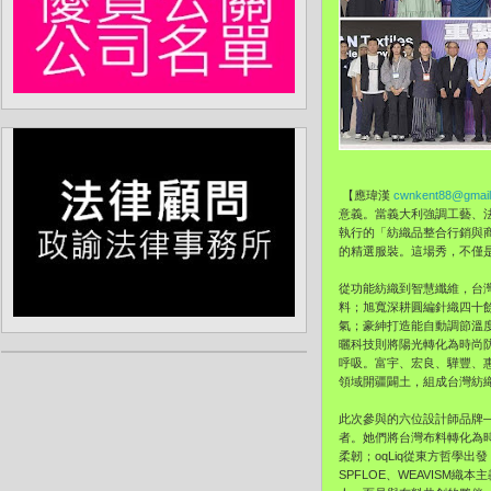
【應瑋漢
cwnkent88@gmai
意義。當義大利強調工藝、
執行的「紡織品整合行銷與商機
的精選服裝。這場秀，不僅是
從功能紡織到智慧纖維，台
料；旭寬深耕圓編針織四十
氣；豪紳打造能自動調節溫度
曬科技則將陽光轉化為時尚
呼吸。富宇、宏良、驊豐、
領域開疆闢土，組成台灣紡
此次參與的六位設計師品牌——G
者。她們將台灣布料轉化為時
柔韌；oqLiq從東方哲學
SPFLOE、WEAVIS