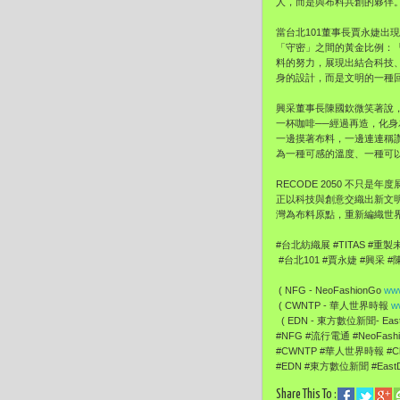
人，而是與布料共創的夥伴
當台北101董事長賈永婕出
「守密」之間的黃金比例：
料的努力，展現出結合科技
身的設計，而是文明的一種
興采董事長陳國欽微笑著說
一杯咖啡──經過再造，化
一邊摸著布料，一邊連連稱
為一種可感的溫度、一種可
RECODE 2050 不只
正以科技與創意交織出新文明
灣為布料原點，重新編織世
#台北紡織展 #TITAS #重製未
#台北101 #賈永婕 #興采 
( NFG - NeoFashionGo
www
( CWNTP - 華人世界時報
w
( EDN - 東方數位新聞- EastD
#NFG #流行電通 #NeoFas
#CWNTP #華人世界時報 #Ch
#EDN #東方數位新聞 #EastDi
Share This To :