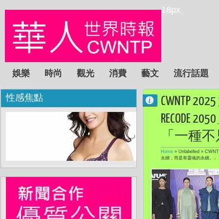
18px
娛樂
時尚
觀光
消費
藝文
流行話題
性感焦點
CWNTP 
RECODE
「一種不
Home
» Unlabelled »
CWN
永續，而是有靈魂的永續。」