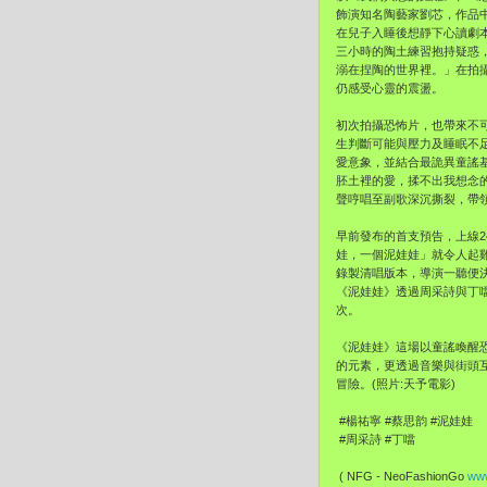
飾演知名陶藝家劉芯，作品
在兒子入睡後想靜下心讀劇
三小時的陶土練習抱持疑惑
溺在捏陶的世界裡。」在拍
仍感受心靈的震盪。
初次拍攝恐怖片，也帶來不
生判斷可能與壓力及睡眠不
愛意象，並結合最詭異童謠基
胚土裡的愛，揉不出我想念
聲哼唱至副歌深沉撕裂，帶
早前發布的首支預告，上線2
娃，一個泥娃娃」就令人起
錄製清唱版本，導演一聽便
《泥娃娃》透過周采詩與丁
次。
《泥娃娃》這場以童謠喚醒
的元素，更透過音樂與街頭
冒險。(照片:天予電影)
#楊祐寧 #蔡思韵 #泥娃娃
#周采詩 #丁噹
( NFG - NeoFashionGo
www