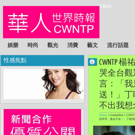
18px
娛樂
時尚
觀光
消費
藝文
流行話題
性感焦點
CWNT
哭全台觀
言：「我
送！」丁
不出我想
Home
» Unlabelled »
CWN
說拜拜，慢走不送！」丁噹演