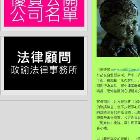
【應瑋漢
cwnkent88@gmail
引起全台驚聲尖叫。片中〈
下架，被戲稱「永久封印」
期間行為異常，家中連串離
揭露，恐怖氛圍與心理懸疑
宣傳期間，片方特別將〈泥
的詭譎氣息，使不少觀眾心
純器樂演奏的新版音樂，但
傳氣勢未受影響。片方近日
〈泥娃娃〉童謠，吸引民眾
喜小禮。
以《我們與惡的距離》、《