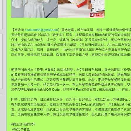
【應瑋漢
cwnkent88@gmail.com
】晨光微露，城市尚沉睡，卻有一股溫暖旋律悄悄流
玉清最終場演唱會中演唱的《晚安曲》原音，搭配睡眠專家楊建銘教授的音樂節奏與
心神、安然入眠的秘方。這一次，經典的《晚安曲》不只是時代記憶，更結合早餐的
將由金曲歌后A-Lin與桃山國小合唱團接力獻唱。9月10日晚間九點，A-Lin以睡
享她的入睡秘訣。隔日，同樣時間，由曾於紐西蘭第13屆世界合唱大賽勇奪童聲合
淨的童聲，營造溫潤入睡氛圍。觀眾除了享受天籟之聲，更能從中學習簡單的睡前儀
麥當勞同步推出【晚安 早餐見】歌唱挑戰賽，自9月15日至30日，邀全民翻唱《晚安
的參賽者將有機會獲得麥當勞早餐或助眠好禮，包括大鳥姊姊好好眠眼罩、豬肉滿福
彿結合遊戲與生活儀式，讓音樂與早餐連結日常作息。此外，麥當勞於早餐時段推出
享薯餅加一元多一件、指定飲品買一送一、單人早餐套餐免費升級經典美式咖啡，雙人
當勞APP點餐或掃描會員QR Code，即可享M Point三倍回饋，鼓勵民眾以小小行
同時，期間限定的「日式豬排魷魚堡」自九月十日起登場，單點124元，套餐189
與創意感提升至全新層次。從費玉清的熟悉歌聲到A-Lin的助眠新作，再到桃山國
奏。這場結合經典旋律、現代生活與美味早餐的跨界實驗，不僅讓城市夜晚多了片刻
度。全民在晚安曲聲中入夢，隔日以美味早餐迎接陽光，生活因此多了幾分悠然與從
#費玉清 #麥當勞
#晚安早餐見