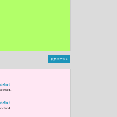
較舊的文章 »
ndefined
ndefined...
ndefined
ndefined...