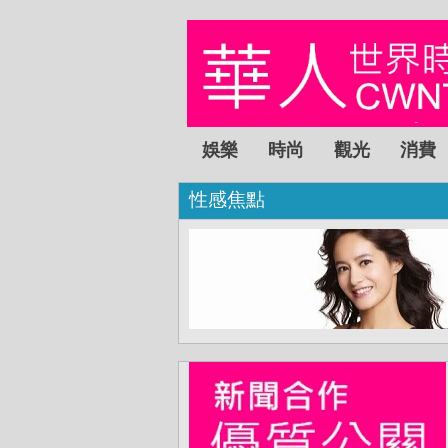
娛樂
時尚
觀光
消費
性感焦點