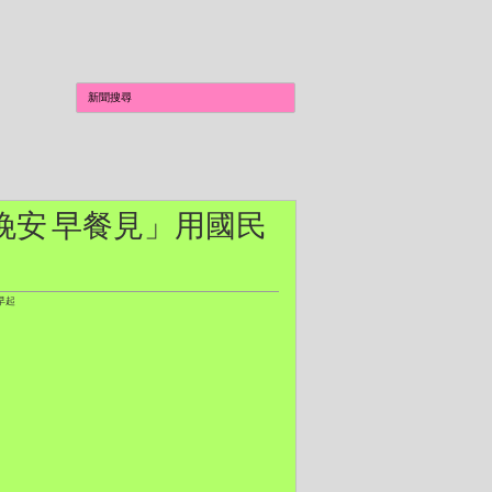
「晚安 早餐見」用國民
早起