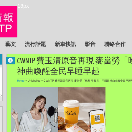
18px
藝文
流行話題
新車快訊
影音
聯絡合作
CWNTP 費玉清原音再現 麥當勞
神曲喚醒全民早睡早起
Home
» Unlabelled »
CWNTP 費玉清原音再現 麥當勞「晚安 早餐見」用國民神曲喚醒全民早睡