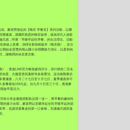
淌。麥當勞發起的【晚安 早餐見】系列活動，以費
視覺建議，讓國民熟悉的晚安旋律，成為現代人放鬆
儀式感，呼應「早睡早起吃早餐」的生活理念。活動
衣造型現身線上直播，演繹全新助眠版本《晚安曲》，並分
唱公開組金質獎的桃山國小合唱團接力演出，以柔和純
式，讓晚間的休息更完整。
曲》，透過LINE官方帳號參與評分，排行榜前二百名
堡加蛋、火腿蛋堡與薯餅等多樣獎項。這項挑戰賽彷
多重優惠，八月二十七日至十月七日，夏季優惠券可
套餐最低159元起。自九月十日至三十日，透過麥
動，開啟早晨活力。
元，另有分享盒優惠搭配飲品買一送一，將早餐的趣味性
小童聲的接力合唱，麥當勞以音樂串起全民早睡早起的節
安寧，也讓清晨餐桌的第一口食物，充滿儀式感與溫
容。