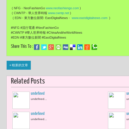
( NFG - NeoFashionGo
www.neofashiongo.com
)
( CWNTP - 華人世界時報
www.cwntp.net
)
( EDN - 東方數位新聞- EastDigitalNews -
www.eastdigitalnews.com
)
#NFG #流行電通 #NeoFashionGo
#CWNTP #華人世界時報 #ChinaAndtheWorldNews
#EDN #東方數位新聞 #EastDigitalNews
Share This To :
« 較新的文章
Related Posts
undefined
u
undefined...
u
undefined
u
undefined...
u