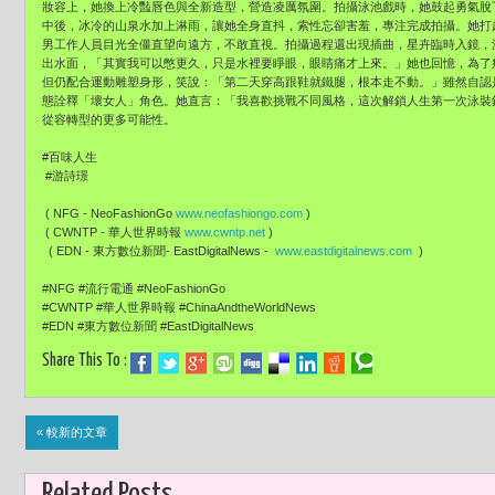
妝容上，她換上冷豔唇色與全新造型，營造凌厲氛圍。拍攝泳池戲時，她鼓起勇氣脫
中後，冰冷的山泉水加上淋雨，讓她全身直抖，索性忘卻害羞，專注完成拍攝。她打
男工作人員目光全僵直望向遠方，不敢直視。拍攝過程還出現插曲，星卉臨時入鏡，
出水面，「其實我可以憋更久，只是水裡要睜眼，眼睛痛才上來。」她也回憶，為了
但仍配合運動雕塑身形，笑說：「第二天穿高跟鞋就鐵腿，根本走不動。」雖然自認
態詮釋「壞女人」角色。她直言：「我喜歡挑戰不同風格，這次解鎖人生第一次泳裝
從容轉型的更多可能性。
#百味人生
#游詩璟
( NFG - NeoFashionGo
www.neofashiongo.com
)
( CWNTP - 華人世界時報
www.cwntp.net
)
( EDN - 東方數位新聞- EastDigitalNews -
www.eastdigitalnews.com
)
#NFG #流行電通 #NeoFashionGo
#CWNTP #華人世界時報 #ChinaAndtheWorldNews
#EDN #東方數位新聞 #EastDigitalNews
Share This To :
« 較新的文章
Related Posts