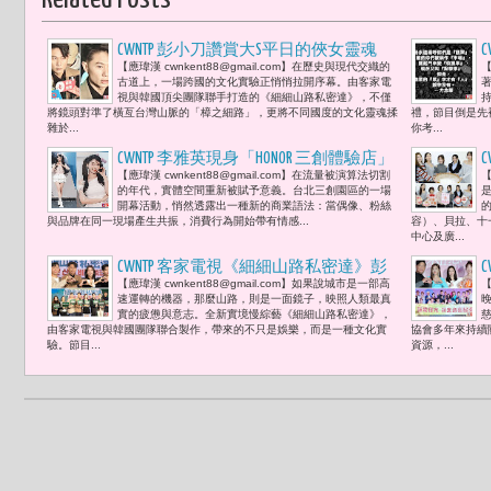
CWNTP 彭小刀讚賞大S平日的俠女靈魂
【應瑋漢 cwnkent88@gmail.com】​在歷史與現代交織的
【
「大小S的情感太特別，互相扶持，一
古道上，一場跨國的文化實驗正悄悄拉開序幕。由客家電
般人是無法體會的。」
視與韓國頂尖團隊聯手打造的《細細山路私密達》，不僅
將鏡頭對準了橫亙台灣山脈的「樟之細路」，更將不同國度的文化靈魂揉
禮，節目倒是先
雜於...
你考...
CWNTP 李雅英現身「HONOR 三創體驗店」
【應瑋漢 cwnkent88@gmail.com】在流量被演算法切割
【
城市情感價值的精準實驗「品牌不再只
的年代，實體空間重新被賦予意義。台北三創園區的一場
依賴曝光次數，而是透過具體互動建立
開幕活動，悄然透露出一種新的商業語法：當偶像、粉絲
與品牌在同一現場產生共振，消費行為開始帶有情感...
容）、貝拉、十
情感記憶。」
中心及廣...
CWNTP 客家電視《細細山路私密達》彭
【應瑋漢 cwnkent88@gmail.com】如果說城市是一部高
【
小刀、韓國三金有后金荷娜、人氣男團
速運轉的機器，那麼山路，則是一面鏡子，映照人類最真
INFINITE 主唱南優賢，以及百萬人氣
實的疲憊與意志。全新實境慢綜藝《細細山路私密達》，
由客家電視與韓國團隊聯合製作，帶來的不只是娛樂，而是一種文化實
協會多年來持續
YouTuber 肌肉山山「我們這條客家古道山
驗。節目...
資源，...
路，也像一條文化實驗走向心裏的
路。」