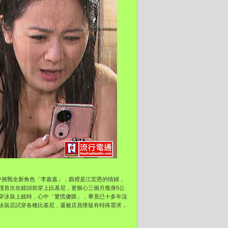
中挑戰全新角色「李嘉嘉」，戲裡是江宏恩的情婦，
僅首次在鏡頭前穿上比基尼，更狠心三個月瘦身5公
穿泳裝上鏡時，心中「驚慌傻眼」，畢竟已十多年沒
泳裝店試穿各種比基尼，還被店員懷疑有特殊需求，