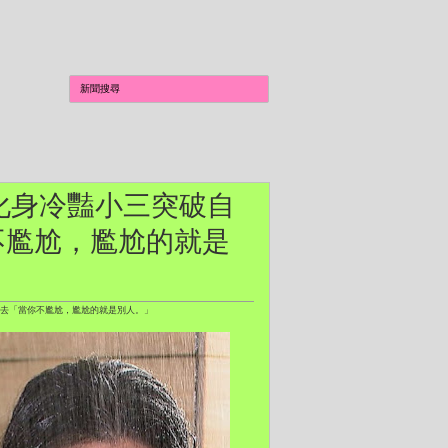
璟化身冷豔小三突破自
不尷尬，尷尬的就是
出去「當你不尷尬，尷尬的就是別人。」