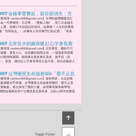
CWNTP 金鐘掌聲響起，節目卻消失：方
應瑋漢 cwnkent88@gmail.com】台灣的媒體圈最近忙
念華17年《看板人物》節目的結束 揭露
著為一件事惋惜：方念華，《看板人物》，第三次金鐘主
台灣媒體公共財危機
持人獎，持續17年的談話性節目。結果呢？人沒到頒獎典
被「到府收走」。好像有人在你家門口貼紅榜：「恭喜，
CWNTP 元宵前夕的圓與暖 紅心字會長壽
應瑋漢 cwnkent88@gmail.com】元宵將至，圓的不只
花公益大使美奈、謝予容（容容）、貝
是湯圓，還有人心。在節慶的熱鬧之前，一場溫柔而踏實
拉、十一、棠棠 為孤單歲月添一抹光
的行動悄悄展開。啦啦隊女孩各務礼美奈、謝予容（容
一、棠棠，擔任紅心字會長壽花公益大使，前往信義老人
CWNTP 台灣優質生命協會Ulife「愛不止息
應瑋漢 cwnkent88@gmail.com】金秋時節，台北的夜
慈善晚會」陳美鳳親力推動 曾國城與巴
晚被溫暖光芒填滿，台灣優質生命協會舉辦的「愛不止息
鈺聯手主持 林曉培、黃大煒、許富凱與
慈善晚會」再次展現了愛的力量。由理事長陳美鳳帶領，
關懷超過兩百四十位獨居及近貧長者，以貼心陪伴與實質
許景淳輪番演出 曾馨瑩、劉福助、李明
依、張瓊姿、郭子乾、向娃、謝祖武眾
藝人星光匯集 展現歌聲與愛的力量
Toggle Footer