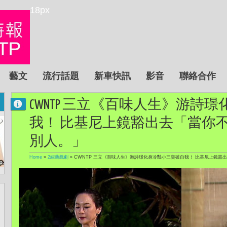
18px
藝文
流行話題
新車快訊
影音
聯絡合作
CWNTP 三立《百味人生》游詩
我！ 比基尼上鏡豁出去「當你
別人。」
Home
»
2綜藝戲劇
»
CWNTP 三立《百味人生》游詩璟化身冷豔小三突破自我！ 比基尼上鏡豁