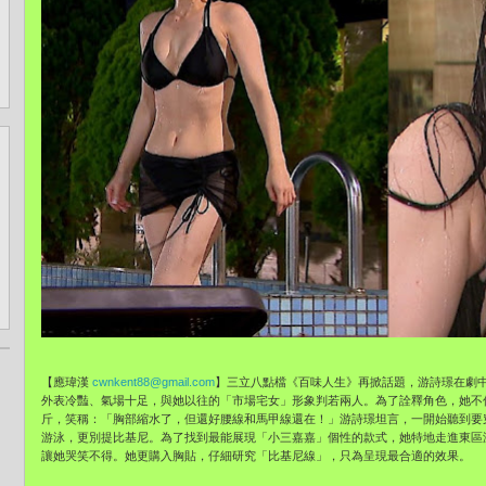
【應瑋漢
cwnkent88@gmail.com
】三立八點檔《百味人生》再掀話題，游詩璟在劇
外表冷豔、氣場十足，與她以往的「市場宅女」形象判若兩人。為了詮釋角色，她不
斤，笑稱：「胸部縮水了，但還好腰線和馬甲線還在！」游詩璟坦言，一開始聽到要
游泳，更別提比基尼。為了找到最能展現「小三嘉嘉」個性的款式，她特地走進東區
讓她哭笑不得。她更購入胸貼，仔細研究「比基尼線」，只為呈現最合適的效果。