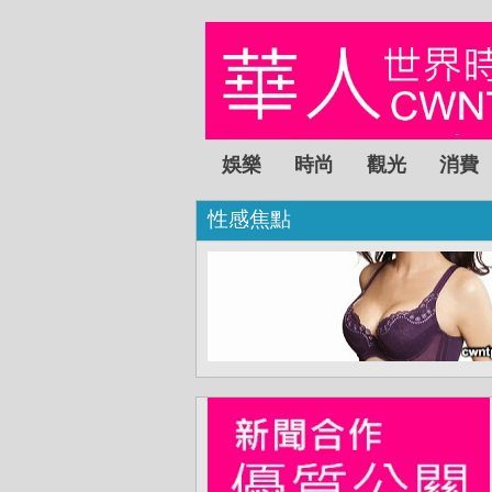
娛樂
時尚
觀光
消費
性感焦點