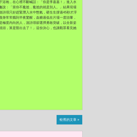
下浴袍，在心裡不斷喊話：「你是李嘉嘉！」進入水
趣說：「當你不尷尬，尷尬的就是別人。」結果現場
游詩璟只好趕緊潛入水中憋氣，硬生生撐過45秒才浮
瘦身常常餓到半夜驚醒，血糖過低在片場一度頭暈，
是極度內向的人，游詩璟卻選擇勇敢突破，以全新姿
鏡頭，算是豁出去了！」這份決心，也讓觀眾看見她
較舊的文章 »