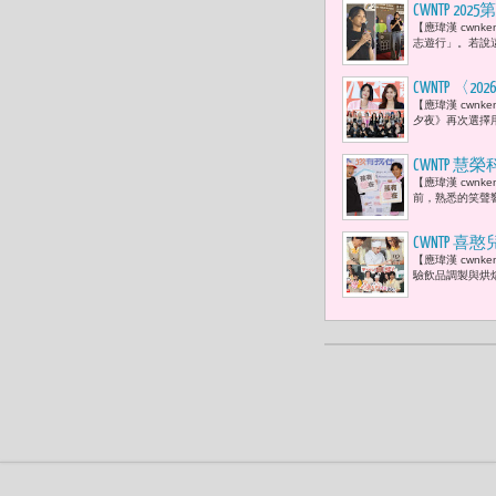
CWNTP 
【應瑋漢 cwnk
主題「超．
志遊行」。若說
CWNTP 〈
【應瑋漢 cwnk
藝人 47位
夕夜》再次選擇
CWNTP
【應瑋漢 cwn
行動 展現
前，熟悉的笑聲響
CWNTP
【應瑋漢 cwn
級 慘敗大
驗飲品調製與烘