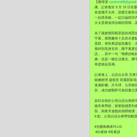
【應瑋漢
cwnkent88@gmail
播。記者會於 9 月 19 
首度攜手主持，甜蜜互動和
一起搭高鐵，一起討論節目
太太是最值得信賴的搭檔，
為了讓媒體與觀眾提前感受節
宇風，展開趣味十足的夫妻默
蛋糕，替吳東諺提前慶生，
風特別現身支持，陳宇風更
語」，其中一句「鴨寮的蚯
練，也是一種生活磨合。陳
再度掀起高潮。
記者會上，台語台台長 呂東
能總經理 趙善意 與麗群影
進攝影棚。兵乓球、九宮格
與，成功挑戰即可抱回萬元獎
節目全程於公視台語台南部中
雖舟車勞頓，卻更能感受到
契，與夜市遊戲的熱鬧相遇，
8 點，公視台語台將帶領觀
.
#光榮島轉來PLUS
#白家綺 #吳東諺