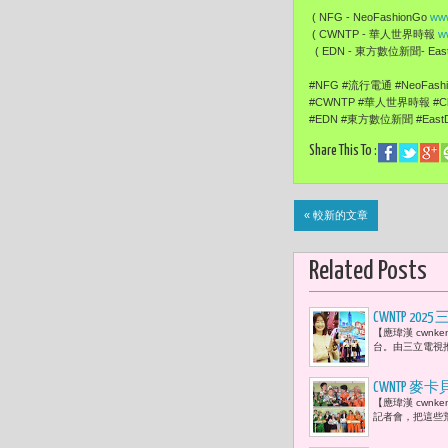
( NFG - NeoFashionGo
www
( CWNTP - 華人世界時報
w
( EDN - 東方數位新聞- EastD
#NFG #流行電通 #NeoFas
#CWNTP #華人世界時報 #Ch
#EDN #東方數位新聞 #EastDi
Share This To :
« 較新的文章
Related Posts
CWNTP
【應瑋漢 cwn
意與美食Y
台。由三立電視
CWNTP
【應瑋漢 cwn
「三代同堂
記者會，把這些荒