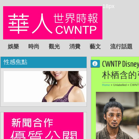
18px
娛樂
時尚
觀光
消費
藝文
流行話題
性感焦點
CWNTP 
朴栖含的
Home
» Unlabelled »
CWN