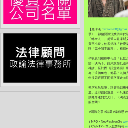
【應瑋漢
cwnkent88@gmail
爭》，卻偏要讓沉默的時代
「轉大人」。從過去乾淨斯
費兩小時，他卻笑稱「什麼
呼「完全認不出來」。粗獷
辛叡恩則在劇中化身「亂世
痞一決高下。她刻意壓低語
神話。至於因《語意錯誤》
為了這個角色，他花了九個
年後因選擇不同道路而走向
導演秋昌旼說，路雲拍戲幾
源。這部戲的重量，不只來
戲裡命運的交叉口。《濁流
的空間？
#濁流之爭 #路雲 #辛叡恩 
( NFG - NeoFashionGo
www
( CWNTP - 華人世界時報
w