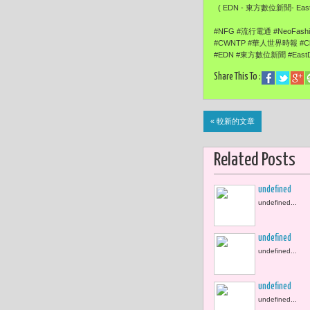
( EDN - 東方數位新聞- EastD
#NFG #流行電通 #NeoFas
#CWNTP #華人世界時報 #Ch
#EDN #東方數位新聞 #EastD
Share This To :
« 較新的文章
Related Posts
undefined
undefined...
undefined
undefined...
undefined
undefined...