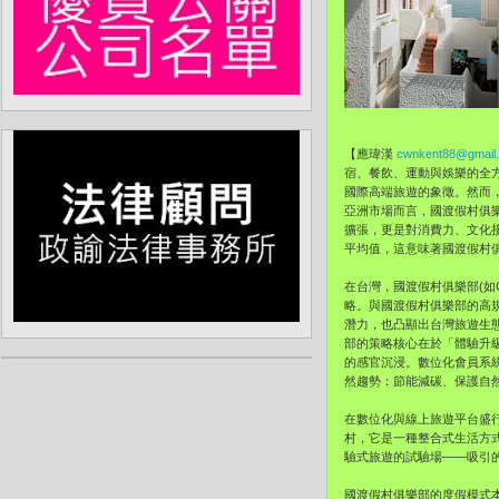
【應瑋漢
cwnkent88@gmail
宿、餐飲、運動與娛樂的全方
國際高端旅遊的象徵。然而
亞洲市場而言，國渡假村俱
擴張，更是對消費力、文化
平均值，這意味著國渡假村
在台灣，國渡假村俱樂部(如
略。與國渡假村俱樂部的高規
潛力，也凸顯出台灣旅遊生
部的策略核心在於「體驗升
的感官沉浸。數位化會員系
然趨勢：節能減碳、保護自
在數位化與線上旅遊平台盛
村，它是一種整合式生活方
驗式旅遊的試驗場——吸引
國渡假村俱樂部的度假模式