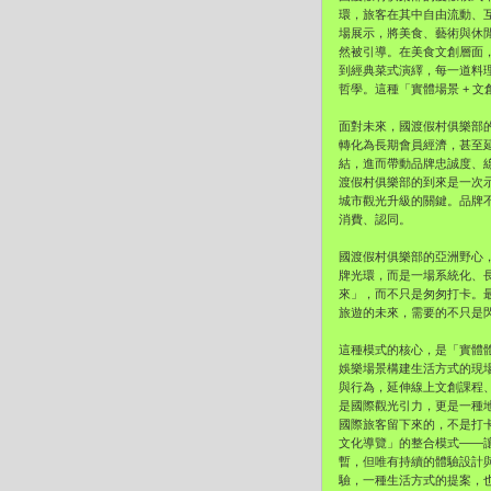
環，旅客在其中自由流動、
場展示，將美食、藝術與休
然被引導。在美食文創層面
到經典菜式演繹，每一道料
哲學。這種「實體場景 + 
面對未來，國渡假村俱樂部
轉化為長期會員經濟，甚至
結，進而帶動品牌忠誠度、
渡假村俱樂部的到來是一次
城市觀光升級的關鍵。品牌
消費、認同。
國渡假村俱樂部的亞洲野心
牌光環，而是一場系統化、
來」，而不只是匆匆打卡。
旅遊的未來，需要的不只是
這種模式的核心，是「實體體
娛樂場景構建生活方式的現
與行為，延伸線上文創課程
是國際觀光引力，更是一種
國際旅客留下來的，不是打
文化導覽」的整合模式——
暫，但唯有持續的體驗設計
驗，一種生活方式的提案，