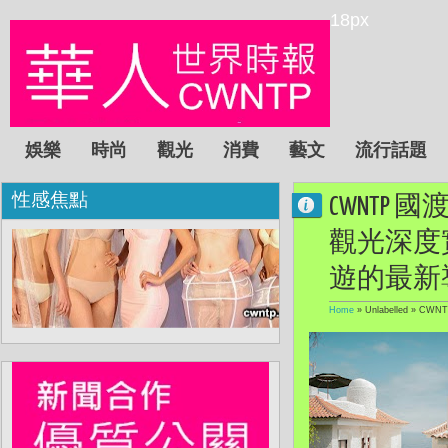
18px
娛樂
時尚
觀光
消費
藝文
流行話題
性感焦點
CWNTP 
觀光深度
遊的最新
Home
» Unlabelled »
CWN