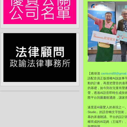
【應瑋漢
cwnkent88@gmail
語配音員正版授權AI說故事
動的計畫，再度把聲音的邊
的基礎，如今則在兒童有聲
聲，透過AI語音即時生成技術完
際平台與圖書館通路，讓家
速度是AI最驚人的表現之一
Studio」的語音轉文字
幕的床邊朗誦。平台的設計
權而成的AI花媽（王瑞芹）
肢體協調。