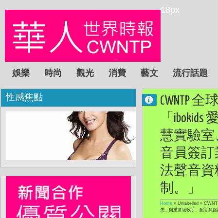
18px
娛樂
時尚
觀光
消費
藝文
流行話題
性感焦點
CWNTP
「ibok
慧實驗室
音員簽訂
法聲音資
制。」
Home
» Unlabelled »
CWN
先，與重量級歌手、配音員簽