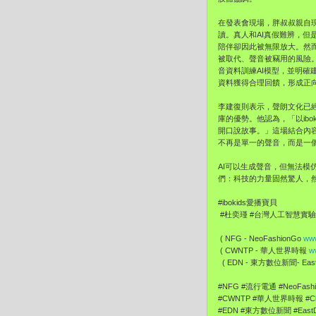
在發表會現場，胖叔叔親自現
讀。真人和AI真假難辨，
陪伴卻因此被無限放大。然
被取代、聲音被竊用的風險
音資料訓練AI模型，並明確建
資料獲得合理回饋，形成正向
李建復則表示，聲朗文化已
庫的優勢。他認為，「以ibo
開口說故事。」這場結合內
不再是單一的聲音，而是一
AI可以生成聲音，但無法模
們：科技的力量固然驚人，
#ibokids愛播寶貝
#杜奕瑾 #台灣人工智慧實驗
( NFG - NeoFashionGo
www
( CWNTP - 華人世界時報
w
( EDN - 東方數位新聞- EastD
#NFG #流行電通 #NeoFas
#CWNTP #華人世界時報 #Ch
#EDN #東方數位新聞 #East