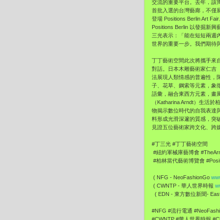
交流的重要平台。去年，該博覽
首批入選的台灣藝廊，不僅
登場 Positions Berl
Positions Berl
三光表示：「能在短短兩週
世界的重要一步。我們期待
丁丁藝術空間此次將攜手來
對話。日本木雕藝術家仁吉（
法展現人類情感的普遍性，閉
子、花草、鋼索等元素，象徵
語彙，融合東西方元素，畫
（Katharina Arn
物揭示數位時代的自我表達
料形成光滑深邃的質感，突破
見證五位藝術家跨文化、跨
#丁三光 #丁丁藝術空間
#紐約軍械庫藝博會 #TheArm
#柏林當代藝術博覽會 #Positions
( NFG - NeoFashionGo
www
( CWNTP - 華人世界時報
w
( EDN - 東方數位新聞- EastD
#NFG #流行電通 #NeoFas
#CWNTP #華人世界時報 #Ch