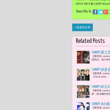
#EDN #東方數位新聞 #EastD
Share This To :
« 較新的文章
Related Posts
CWNTP 
【應瑋漢 cwn
姆》首度來台
術對話。館方特別攜
北專題講座
CWNTP 
【應瑋漢 cwn
方。」王應
（PAVILIO
Summer
CWNTP
【應瑋漢 cwn
等52件 
師：林布蘭到哥雅─
CWNTP 
【應瑋漢 cwn
敢愛麗絲朝