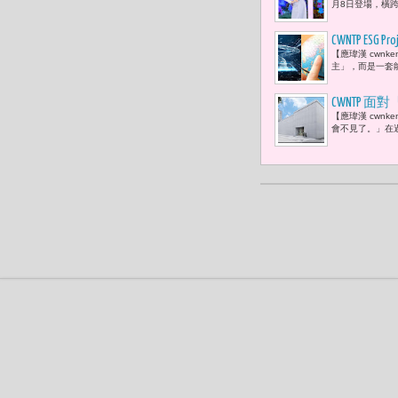
月8日登場，橫跨
CWNTP ESG 
【應瑋漢 cwn
(semic
主」，而是一套
為全球ES
​CWNT
【應瑋漢 cwn
未來成為「
會不見了。」在