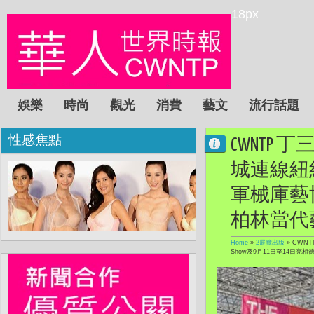
18px
娛樂
時尚
觀光
消費
藝文
流行話題
性感焦點
CWNTP
城連線紐
軍械庫藝博會
柏林當代藝術博覽會
Home
»
2展覽出版
»
CWNT
Show及9月11日至14日亮相德國柏林