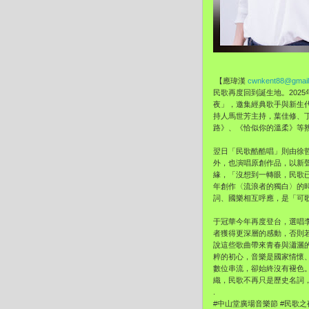
【應瑋漢
cwnkent88@gmai
民歌再度回到誕生地。202
夜」，邀集經典歌手與新生
持人馬世芳主持，葉佳修、
路》、《恰似你的溫柔》等
翌日「民歌酷酷唱」則由徐
外，也演唱原創作品，以新聲
緣，「沒想到一轉眼，民歌已
年創作〈流浪者的獨白〉的
詞、國樂相互呼應，是「可
于冠華今年再度登台，選唱
者獲得更深層的感動，否則
說這些歌曲帶來青春與瀟灑
粹的初心，音樂是國家情懷
數位串流，卻始終沒有褪色
織，民歌不再只是歷史名詞
.
#中山堂廣場音樂節 #民歌之