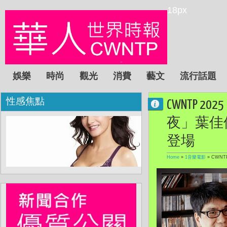
18px
娛樂
時尚
觀光
消費
藝文
流行話題
性感焦點
CWNTP
夜」葉佳
登場
Home
»
1音樂電影
»
CWN