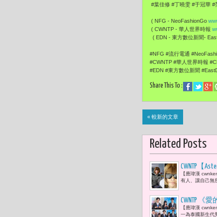
#葉佳修 #丁曉雯 #于冠華 
( NFG - NeoFashionGo
www
( CWNTP - 華人世界時報
w
( EDN - 東方數位新聞- EastD
#NFG #流行電通 #NeoFas
#CWNTP #華人世界時報 #Ch
#EDN #東方數位新聞 #EastD
Share This To :
« 較新的文章
Related Posts
CWNTP【
【應瑋漢 cwn
上。」而安娜·溫圖
有人、讓自己無
2026年4月
CWNTP 《愛
【應瑋漢 cwn
粼、ROB
一為泰國新生代男