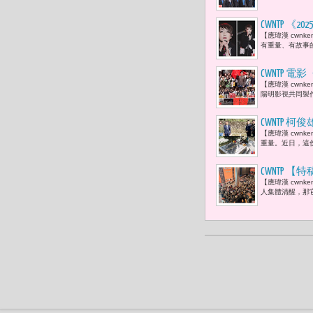
人』。」
CWNTP 
【應瑋漢 cwnk
理解世界；
有重量、有故事
CWNTP
【應瑋漢 cwn
陽明影視共同製
CWNTP 
【應瑋漢 cwn
徒建銘 :
重量。近日，這
CWNTP
【應瑋漢 cwn
成功後，反
人集體清醒，那
獎的精神價