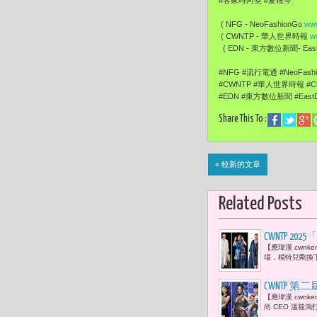
#客家時尚獎 #夏筱琴
( NFG - NeoFashionGo
www
( CWNTP - 華人世界時報
w
( EDN - 東方數位新聞- EastD
#NFG #流行電通 #NeoFas
#CWNTP #華人世界時報 #Ch
#EDN #東方數位新聞 #EastDi
Share This To :
« 較新的文章
Related Posts
CWNTP 2
【應瑋漢 cwn
邀約臺灣設計師
場，模特兒剛換
CWNTP 
【應瑋漢 cwn
心恬現身 
尚 CEO 溫筱鴻打