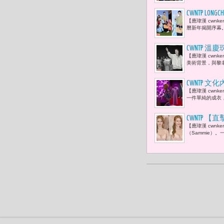
CWNTP 
【應瑋漢 cwnk
曆新年揭開序幕。「
CWNTP 
【應瑋漢 cwn
的，我要和
美術背景，與黎老
愛！」
CWNTP 
【應瑋漢 cwn
表 王時思
一件單純的成衣，
此被重新定
​CWNTP
【應瑋漢 cwnk
看呆！
（Sammie）