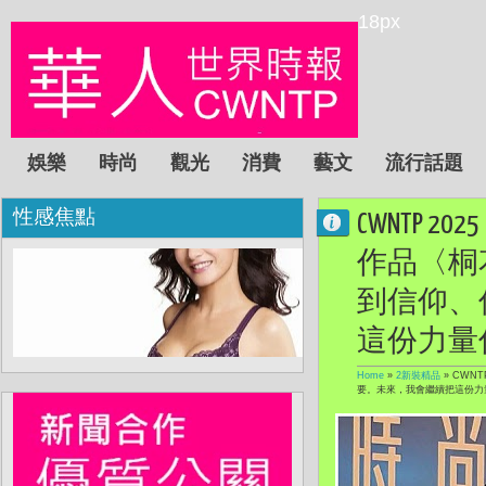
18px
娛樂
時尚
觀光
消費
藝文
流行話題
性感焦點
CWNTP
作品〈桐
到信仰、
這份力量
Home
»
2新裝精品
»
CWN
要。未來，我會繼續把這份力