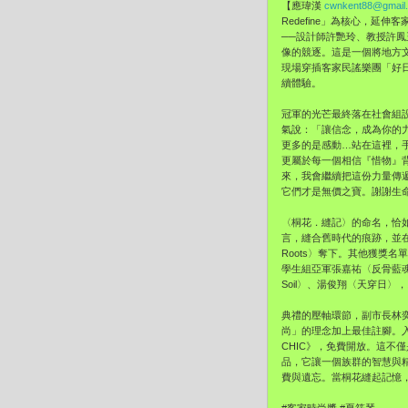
【應瑋漢
cwnkent88@gmail
Redefine」為核心，
──設計師許艷玲、教授許
像的競逐。這是一個將地方
現場穿插客家民謠樂團「好日
續體驗。
冠軍的光芒最終落在社會組設計
氣說：「讓信念，成為你的
更多的是感動…站在這裡，
更屬於每一個相信『惜物』
來，我會繼續把這份力量傳
它們才是無價之寶。謝謝生
〈桐花．縫記〉的命名，恰
言，縫合舊時代的痕跡，並在
Roots〉奪下。其他獲獎名單
學生組亞軍張嘉祐〈反骨藍魂 Pun
Soil〉、湯俊翔〈天穿日〉，以
典禮的壓軸環節，副市長林
尚」的理念加上最佳註腳。入
CHIC》，免費開放。這
品，它讓一個族群的智慧與
費與遺忘。當桐花縫起記憶，