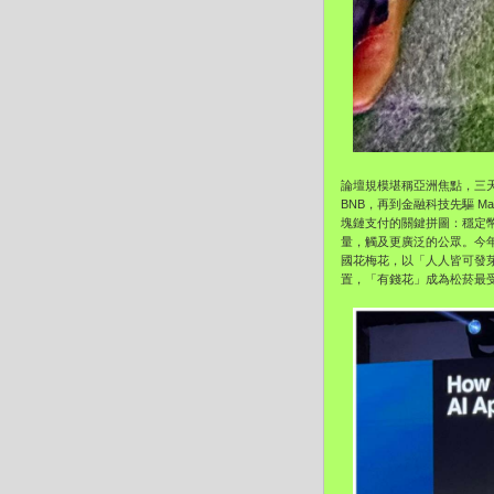
論壇規模堪稱亞洲焦點，三天內匯
BNB，再到金融科技先驅 M
塊鏈支付的關鍵拼圖：穩定
量，觸及更廣泛的公眾。今年的
國花梅花，以「人人皆可發芽
置，「有錢花」成為松菸最