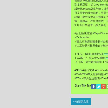
泰豐與阜杭豆漿也被納入策展
到阜杭豆漿，從 Give M
議轉化為都市級嘉年華，讓台
只是亞洲的技術節點，更是
語彙，翻譯成大眾的娛樂語
當「有錢花」在松菸綻放，台
9 月 6 日的盛會，讓人
#台北區塊鏈週 #TaipeiBlockc
#OnboardAI
#臺北市政府副秘書長 #俞
#人工智慧科技基金會 #詹
( NFG - NeoFashionGo
www
( CWNTP - 華人世界時報
w
( EDN - 東方數位新聞- EastD
#NFG #流行電通 #NeoFas
#CWNTP #華人世界時報 #Ch
#EDN #東方數位新聞 #EastDi
Share This To :
« 較新的文章