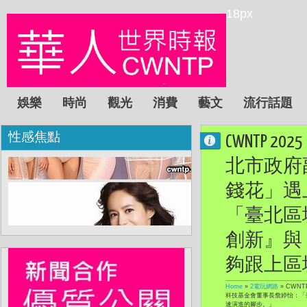
18px
娛樂
時尚
觀光
消費
藝文
流行話題
性感焦點
CWNTP
北市政府副
錢花」遇
「臺北區塊
創新』與
夠跟上區
Home
»
2電玩網路
»
CWNT
科技基金會董事長詹婷怡：「
速演進的腳步。」