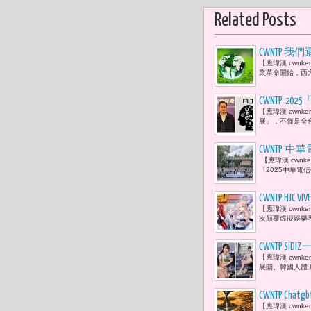
Related Posts
CWNTP 
【應瑋漢 cwn
業革命開始，西
CWNTP 2
【應瑋漢 cwnk
的功能不是
展」，不僅是全台
CWNTP
【應瑋漢 cwn
「2025中華電
CWNTP H
【應瑋漢 cwnk
一樂章》線
次顛覆虛擬娛樂界
CWNTP 
【應瑋漢 cwnk
梓梓一起坐
展開。韓國人體工
CWNTP Ch
【應瑋漢 cwn
形架構，A