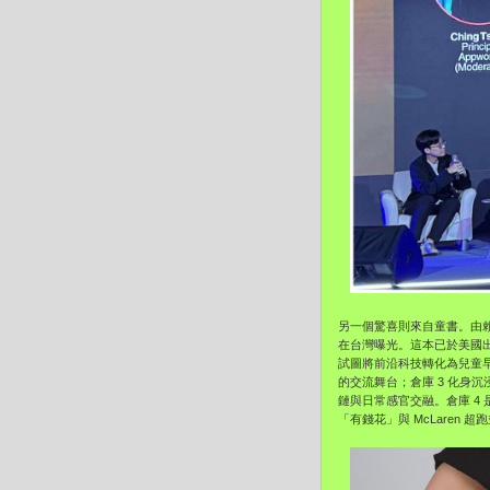
另一個驚喜則來自童書。由賴雅寧
在台灣曝光。這本已於美國
試圖將前沿科技轉化為兒童早
的交流舞台；倉庫 3 化身沉浸體
鏈與日常感官交融。倉庫 4
「有錢花」與 McLaren