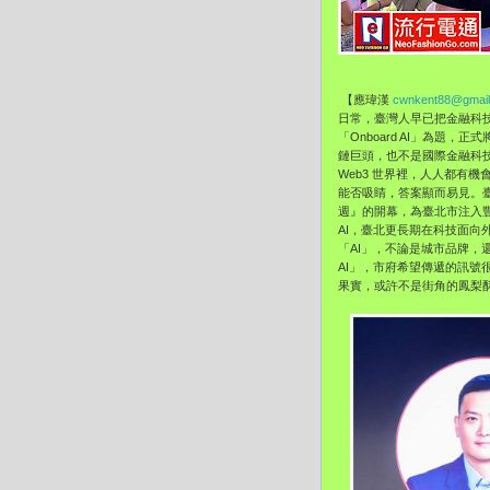
【應瑋漢
cwnkent88@gmai
日常，臺灣人早已把金融科技當作
「Onboard AI」為題
鏈巨頭，也不是國際金融科技
Web3 世界裡，人人都有
能否吸睛，答案顯而易見。
週』的開幕，為臺北市注入豐
AI，臺北更長期在科技面向
「AI」，不論是城市品牌，
AI」，市府希望傳遞的訊號
果實，或許不是街角的鳳梨