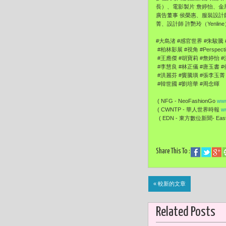
長）、電影製片 詹婷怡、金
廣告董事 侯榮惠、服裝設計師
菁、設計師 許艷玲（Yenl
#大島渚 #感官世界 #朱駿騰 
#柏林影展 #視角 #Perspecti
#王應傑 #胡寶莉 #詹婷怡 
#李慧良 #林正儀 #唐玉書 
#洪麗芬 #竇騰璜 #張李玉菁
#韓世國 #劉培華 #周念暉
( NFG - NeoFashionGo
www
( CWNTP - 華人世界時報
w
( EDN - 東方數位新聞- EastD
Share This To :
« 較新的文章
Related Posts