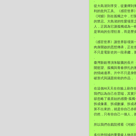
.
從大島渚到李安，從婁燁到
利的批判工具。《感官世界
《河鰻》則在孤獨之中，打
的禁忌。大島渚的性愛場景
人，正因為它讓孤獨成為一
是單純的生理狂喜，而是歷
.
《感官世界》讓世界影壇第
肉身開啟的思想傳承，正在
不只是電影史的一段承繼，
.
臺灣新銳導演朱駿騰的長片《河
開慾望、孤獨與青春掙扎的
的情緒邊界。片中不只是身
破形式與議題前衛的作品，
.
在這個AI天天在你臉上刷存
我們以為自己在雲端，其實
卻忽略了最原始的感覺-孤獨
拆成像素、拆成數據、拆成表
算不出來的，就是你自己赤
仍然，只有你自己一個人，
.
所以我們在戲院裡看《河鰻
.
多位跨領域的重量級人物共