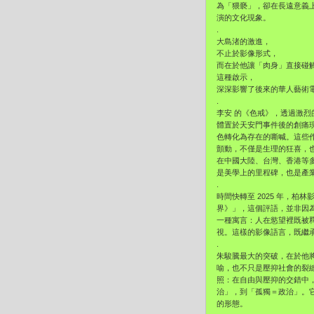
為「猥褻」，卻在長遠意義
演的文化現象。
.
大島渚的激進，
不止於影像形式，
而在於他讓「肉身」直接碰
這種啟示，
深深影響了後來的華人藝術
.
李安 的《色戒》，透過激
體置於天安門事件後的創痛
色轉化為存在的嘶喊。這些
顫動，不僅是生理的狂喜，
在中國大陸、台灣、香港等
是美學上的里程碑，也是產
.
時間快轉至 2025 年，
界》」，這個評語，並非因
一種寓言：人在慾望裡既被
視。這樣的影像語言，既繼
.
朱駿騰最大的突破，在於他
喻，也不只是壓抑社會的裂
照：在自由與壓抑的交錯中
治」，到「孤獨＝政治」。
的形態。