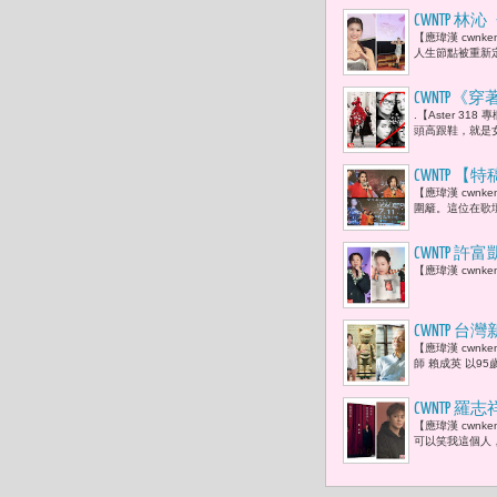
CWNTP
【應瑋漢 cwn
人生節點被重新定
CWNTP《
.【Aster 3
娜·溫圖（A
頭高跟鞋，就是女
CWNTP
【應瑋漢 cwn
藝大姊大于
圍籬。這位在歌
拍灰塵，對
CWNTP 許
【應瑋漢 cwnk
金曲歌王「
CWNTP 
【應瑋漢 cwn
兒媳于長君
師 賴成英 以9
CWNTP
【應瑋漢 cwnk
迷蜂擁而至
可以笑我這個人