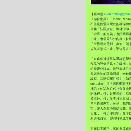
【應瑋漢
cwnkent88@gmail
《感官世界》（In the Re
不僅是性愛與死亡的極端纏
倚賴「法國資金、海外沖印
「猥褻」的定義，也證明藝
上映，也常見部分內容（特
「世界藝術電影」典範，與 
以某些形式上映，那這是在 
「在這個被演算法重構慾望的年
作品的評價迥異：在歐洲，
的視覺化版本。批評者或許
學與政治的隱喻層級。米歇爾・傅
論家。其研究關注權力、知識與
sexualité）是法國哲
神話：他認為近代社會並非
想像裡，權力是壓抑的，慾
於單純。權力並不只是壓制
乃至追求慾望。於是，我們
望，讓人自願地服從規範。
因此，「權力即慾望」並非
為追求自我，卻同時完成了
.
而在日本國內，它的命運正好