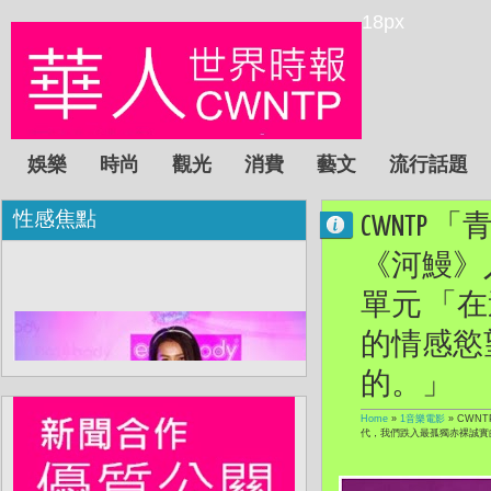
18px
娛樂
時尚
觀光
消費
藝文
流行話題
性感焦點
CWNT
《河鰻》入圍
單元 「
的情感慾
的。」
Home
»
1音樂電影
»
CWNT
代，我們跌入最孤獨赤裸誠實