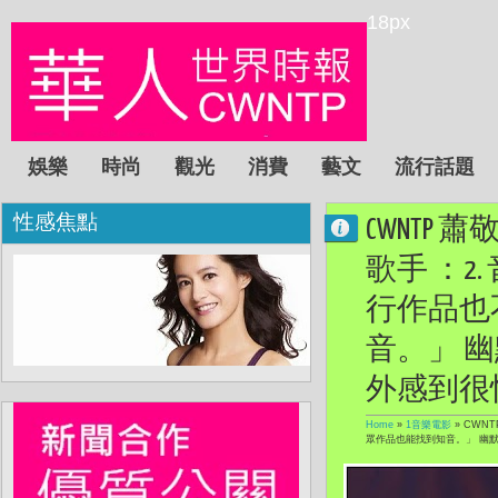
18px
娛樂
時尚
觀光
消費
藝文
流行話題
性感焦點
CWNTP
歌手 ：
行作品也
音。」 
外感到很
Home
»
1音樂電影
»
CWN
眾作品也能找到知音。」 幽