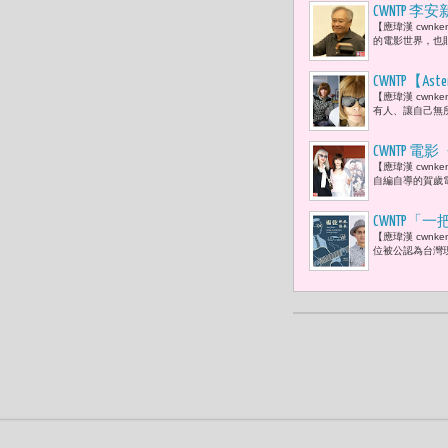
CWNTP
【應瑋漢 cwn
跡「拍電影
的電影世界，也
CWNTP【
【應瑋漢 cwn
上。」而安娜·溫圖
有人、讓自己無
2026年4月
CWNTP 
【應瑋漢 cwn
自編自導的賀歲電
CWNTP
【應瑋漢 cwn
己的歌 」
位被公認為台灣現