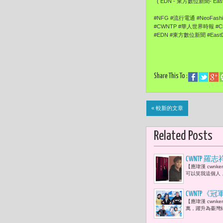
( EDN - 東方數位新聞- EastD
#NFG #流行電通 #NeoFas
#CWNTP #華人世界時報 #Ch
#EDN #東方數位新聞 #East
Share This To :
« 較新的文章
Related Posts
CWNTP
【應瑋漢 cwnk
迷蜂擁而至
可以笑我這個人
CWNTP
【應瑋漢 cwnk
臺灣，會讓
萬，躍升為臺灣紀