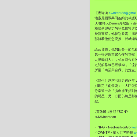
【應瑋漢
cwnkent88@gmail
地索尼團隊共同簽約的華語
DJ主持人Dennis丹尼
種淡然卻堅定的語氣形容這
於新東家，他特別欣賞「溝
那就看他們怎麼推，我就繼
談及音樂，他的回答一如既
第一張與新東家合作的專輯
去感動別人」，並在與公司
之間的界線已經模糊，「流
所謂「商業與自我」的對立
《野生》巡演已經走過兩年
則鎖定「兩個蛋」-- 大巨
分享過一次「演出褲子笑到
的明星，另一方面仍然是那
鍵。
#蕭敬騰 #索尼 #SONY
#JAMneration
( NFG - NeoFashionGo
www
( CWNTP - 華人世界時報
w