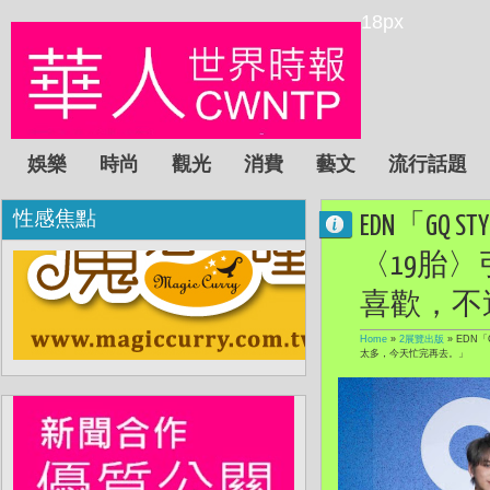
18px
娛樂
時尚
觀光
消費
藝文
流行話題
性感焦點
EDN「GQ 
〈19胎
喜歡，不
Home
»
2展覽出版
»
EDN「
太多，今天忙完再去。」