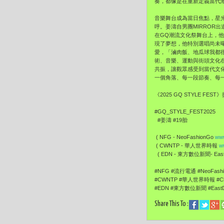
奏，都像是在重新定義當代
音樂舞台成為當日焦點，星
呼。姜濤自男團MIRROR
在GQ潮流文化祭舞台上，
現了夢想，他特別選唱尚未
愛，「滷肉飯、地瓜球我都
術、音樂、運動與街頭文化
共振，讓觀眾感受到當代文
一個角落、每一段節奏、每
《2025 GQ STYLE
#GQ_STYLE_FEST2025
#姜濤 #19胎
( NFG - NeoFashionGo
www
( CWNTP - 華人世界時報
w
( EDN - 東方數位新聞- EastD
#NFG #流行電通 #NeoFas
#CWNTP #華人世界時報 #Ch
#EDN #東方數位新聞 #EastD
Share This To :