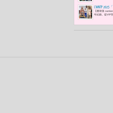
的來臨？」
CWNTP 
【應瑋漢 cwnk
李玉菁、溫
年紀錄。從VIP
襄盛舉 名