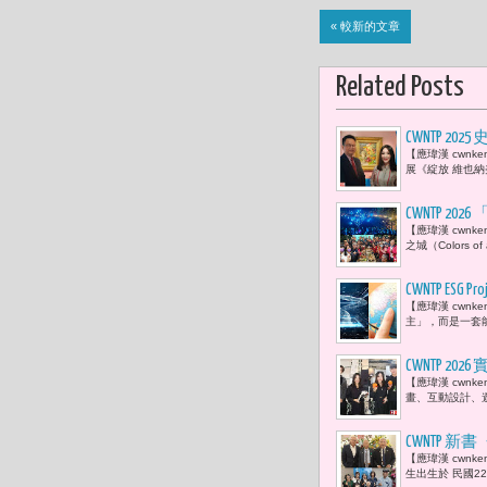
« 較新的文章
Related Posts
CWNTP 
【應瑋漢 cwn
藝術與生活
展《綻放 維也
CWNTP 
【應瑋漢 cwn
在廢墟與科
之城（Colors 
深度。」
CWNTP ESG 
【應瑋漢 cwn
(semic
主」，而是一套
為全球ES
CWNTP 
【應瑋漢 cwnk
世代莊為丞
畫、互動設計、遊
CWNTP
【應瑋漢 cwn
有了情感，
生出生於 民國2