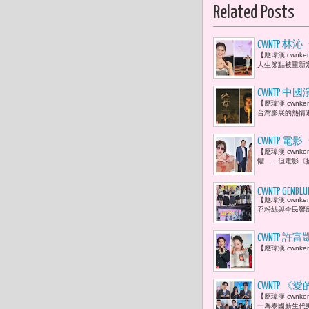
Related Posts
CWNTP
【應瑋漢 cwn
人生節點被重新定
CWNTP 
【應瑋漢 cwn
戈 -- 步
台灣影展的熱情
CWNTP
【應瑋漢 cwn
命裡失去的
懼⋯⋯但電影《
CWNTP 
【應瑋漢 cwnk
弱勢兒童點
召粉絲與全民響應
CWNTP 許
【應瑋漢 cwnk
金曲歌王「
CWNTP 《愛
【應瑋漢 cwn
粼、ROB
一為泰國新生代男