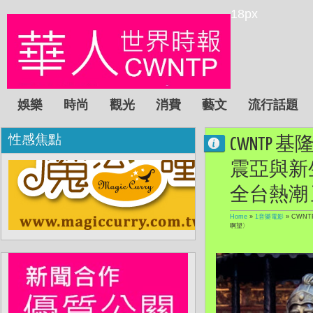
18px
娛樂
時尚
觀光
消費
藝文
流行話題
性感焦點
CWNT
震亞與新
全台熱潮
Home
»
1音樂電影
»
CWN
啊望〉