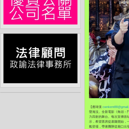
【應瑋漢
cwnkent88@gmail
聲淹沒。全新電影《角頭－
力四射的舞台。每次宣傳首
示，希望票房從基隆開始，
氣登場，帶著團隊從廟口出