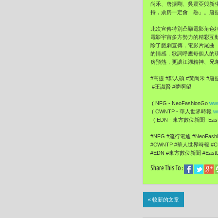
尚禾、唐振剛、吳震亞與新
持，票房一定會「熱」。唐
此次宣傳特別凸顯電影角色
電影宇宙多方勢力的精彩互
除了戲劇宣傳，電影片尾曲
的情感，歌詞呼應每個人的
房預熱，更讓江湖精神、兄
#高捷 #鄭人碩 #黃尚禾 #唐
#王識賢 #夢啊望
( NFG - NeoFashionGo
www
( CWNTP - 華人世界時報
w
( EDN - 東方數位新聞- EastD
#NFG #流行電通 #NeoFas
#CWNTP #華人世界時報 #Ch
#EDN #東方數位新聞 #EastDi
Share This To :
« 較新的文章