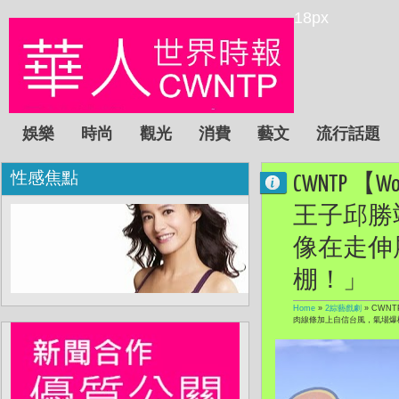
18px
娛樂
時尚
觀光
消費
藝文
流行話題
性感焦點
CWNTP 【W
王子邱勝
像在走伸
棚！」
Home
»
2綜藝戲劇
»
CWNT
肉線條加上自信台風，氣場爆