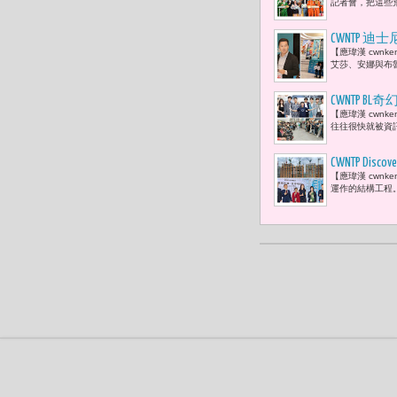
記者會，把這些荒
CWNTP
【應瑋漢 cwn
們可以用更
艾莎、安娜與布魯
CWNTP
【應瑋漢 cwn
轉舵啟航 
往往很快就被資
CWNTP 
【應瑋漢 cwn
地下是安全
運作的結構工程。