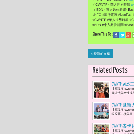
( CWNTP - 華人世界時報
w
( EDN - 東方數位新聞- EastD
#NFG #流行電通 #NeoFas
#CWNTP #華人世界時報 #Ch
#EDN #東方數位新聞 #EastDi
Share This To :
« 較新的文章
Related Posts
CWNTP 
【應瑋漢 cwn
培》三部重
族溫情與女性成
慈等都親臨
CWNTP 
【應瑋漢 cwn
手機的物量
線投票。橫與直
CWNTP
【應瑋漢 cwn
「三代同堂