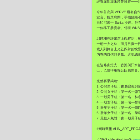
評審席則迎來跨界陣容——
今年首次與 VERVE 聯
宣言。觀眾席間，手機鏡頭
自印尼選手 Sarita 沙
一位移工參賽者。曾獲 WN
邱勝翊在評審席上觀察到，
一朝一夕之功，而是日復一
素人到舞台上光芒四射的蛻
內在的自信與勇氣。這場總
在這條由燈光、音樂與汗水鋪
己，也懂得用舞台回應世界
完整賽果揭曉:
1. 公開男子組：由趙庭毅與陳
2. 公開女子組：第一名—
3. 一般男子組：第一名—
4. 一般女子組：第一名—
5. 壯年男子組：第一名—
6. 壯年女子組：第一名—
7. 最佳人氣獎：由一般男
#潮時藝術 #LIN_ART_PR
( NFG - NeoFashionGo
www