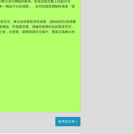
打造完整沉浸式體驗的案例。當成員親自戴上頭盔試演
有一種說不出的感覺」，並預告觀眾體驗時應會「蠻
樂的一次全新語言。舞台由現實延伸至虛擬，讓粉絲得以與偶像
面開啟。對熱愛音樂、偶像與新興科技的觀眾而言，
之旅，在視覺、聽覺與感官交織中，重新定義舞台的
較舊的文章 »