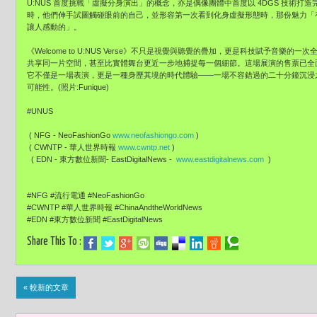
U:NUS 首度挑戰「虛擬分身演出」的概念，亦是偶像團體中首度以 4DGS 技術
時，他們伸手試圖觸碰眼前的自己，並形容第一次看到化身虛擬形態時，那份魅力「
讓人感動的」。
《Welcome to U:NUS Verse》不只是視覺與聽覺的疊加，更是科技賦予音
共享同一片空間，甚至比實體舞台更近一步地捕捉每一個細節。這場展演的售票已全
它不僅是一場表演，更是一種身歷其境的時代體驗——一場不容錯過的二十分鐘沉浸
可能性。(照片:Funique)
#UNUS
( NFG - NeoFashionGo
www.neofashiongo.com
)
( CWNTP - 華人世界時報
www.cwntp.net
)
( EDN - 東方數位新聞- EastDigitalNews -
www.eastdigitalnews.com
)
#NFG #流行電通 #NeoFashionGo
#CWNTP #華人世界時報 #ChinaAndtheWorldNews
#EDN #東方數位新聞 #EastDigitalNews
Share This To :
« 較新的文章