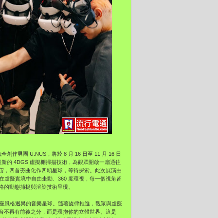
 U:NUS，將於 8 月 16 日至 11 月 16 日
，以最新的 4DGS 虛擬棚掃描技術，為觀眾開啟一扇通往
宙，四首夯曲化作四顆星球，等待探索。此次展演由
能在虛擬實境中自由走動、360 度環視，每一個視角皆
格的動態捕捉與渲染技術呈現。
四座風格迥異的音樂星球。隨著旋律推進，觀眾與虛擬
台不再有前後之分，而是環抱你的立體世界。這是