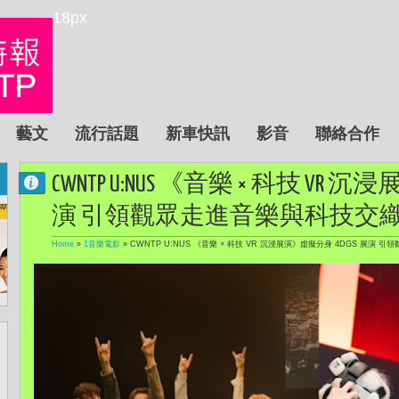
18px
藝文
流行話題
新車快訊
影音
聯絡合作
CWNTP U:NUS 《音樂 × 科技 VR 
演 引領觀眾走進音樂與科技交
Home
»
1音樂電影
»
CWNTP U:NUS 《音樂 × 科技 VR 沉浸展演》虛擬分身 4DGS 展演