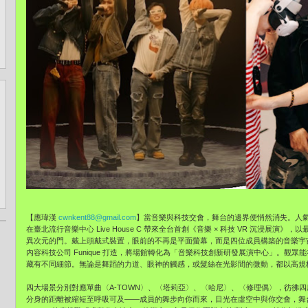
【應瑋漢
cwnkent88@gmail.com
】當音樂與科技交會，舞台的邊界便悄然消失。人氣全創作男團
在臺北流行音樂中心 Live House C 帶來全台首創《音樂 × 科技 VR 沉浸展演》
異次元的門。戴上頭戴式裝置，眼前的不再是平面螢幕，而是四位成員構築的音樂宇
內容科技公司 Funique 打造，將場館轉化為「音樂科技創新研發展演中心」。觀眾
藏有不同細節。無論是舞蹈的力道、眼神的觸感，或髮絲在光影間的微動，都以高規
四大場景分別對應單曲〈A-TOWN〉、〈塔莉亞〉、〈哈尼〉、〈修理偶〉，彷彿
分身的距離被縮短至呼吸可及——成員的舞步向你而來，目光在虛空中與你交會，舞