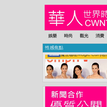
娛樂
時尚
觀光
消費
性感焦點