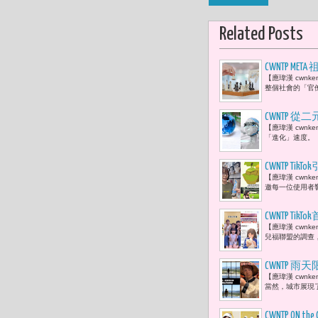
Related Posts
CWNTP 
【應瑋漢 cwnk
當官僚效率
整個社會的「官
工智慧」而
CWNTP 從
【應瑋漢 cwnk
「進化」速度。「P
CWNTP 
【應瑋漢 cwnk
邀每一位使用者響
CWNTP 
【應瑋漢 cwn
兒福聯盟的調查
CWNTP 
【應瑋漢 cwn
尋寶、書店
當然，城市展現了
CWNTP 