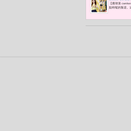
【應瑋漢 cwnk
繹韓系高球
點時髦的叛逆。