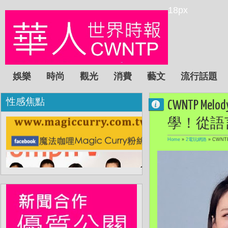
18px
娛樂
時尚
觀光
消費
藝文
流行話題
性感焦點
CWNTP 
學！從語
Home
»
2電玩網路
»
CWNT