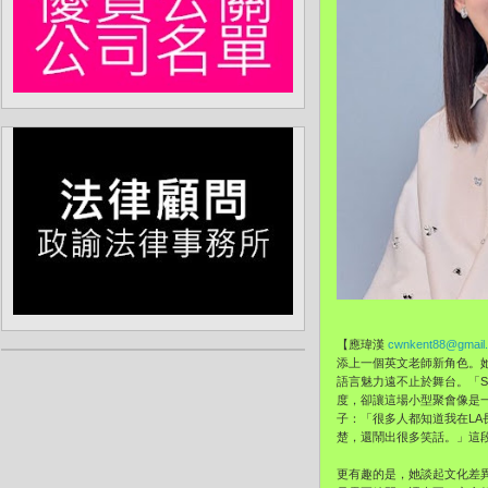
【應瑋漢
cwnkent88@gmail
添上一個英文老師新角色。
語言魅力遠不止於舞台。「Sh
度，卻讓這場小型聚會像是一
子：「很多人都知道我在L
楚，還鬧出很多笑話。」這
更有趣的是，她談起文化差