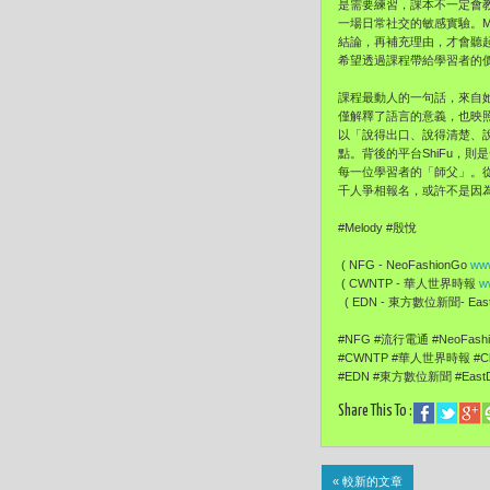
是需要練習，課本不一定會
一場日常社交的敏感實驗。M
結論，再補充理由，才會聽
希望透過課程帶給學習者的
課程最動人的一句話，來自
僅解釋了語言的意義，也映
以「說得出口、說得清楚、
點。背後的平台ShiFu，
每一位學習者的「師父」。從
千人爭相報名，或許不是因
#Melody #殷悅
( NFG - NeoFashionGo
www
( CWNTP - 華人世界時報
w
( EDN - 東方數位新聞- EastD
#NFG #流行電通 #NeoFas
#CWNTP #華人世界時報 #Ch
#EDN #東方數位新聞 #EastD
Share This To :
« 較新的文章